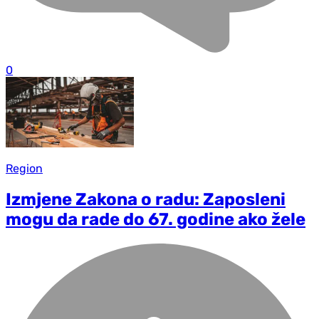
0
Region
Izmjene Zakona o radu: Zaposleni
mogu da rade do 67. godine ako žele