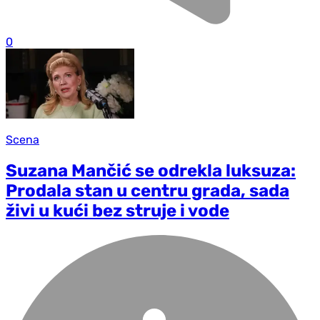
0
Scena
Suzana Mančić se odrekla luksuza:
Prodala stan u centru grada, sada
živi u kući bez struje i vode