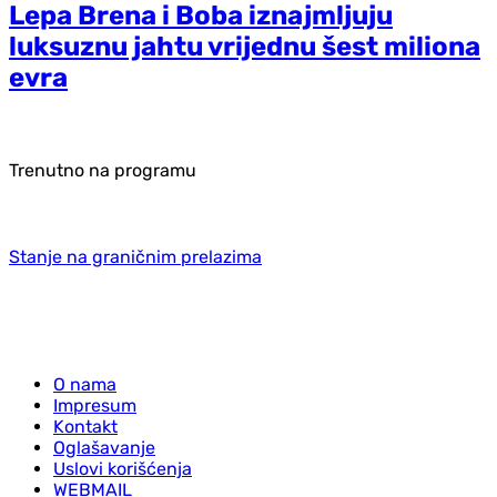
Lepa Brena i Boba iznajmljuju
luksuznu jahtu vrijednu šest miliona
evra
Trenutno na programu
Stanje na graničnim prelazima
O nama
Impresum
Kontakt
Oglašavanje
Uslovi korišćenja
WEBMAIL