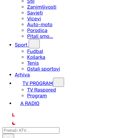
Stil
Zanimljivosti
Savjeti
Vicevi
Auto-moto
Porodica
Pitali smo...
Sport
Fudbal
Košarka
Tenis
Ostali sportovi
Arhiva
TV PROGRAM
ТV Raspored
Program
A RADIO
L