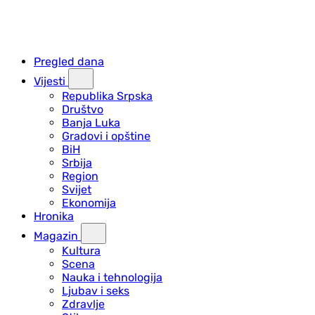
Pregled dana
Vijesti
Republika Srpska
Društvo
Banja Luka
Gradovi i opštine
BiH
Srbija
Region
Svijet
Ekonomija
Hronika
Magazin
Kultura
Scena
Nauka i tehnologija
Ljubav i seks
Zdravlje