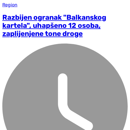
Region
Razbijen ogranak "Balkanskog
kartela", uhapšeno 12 osoba,
zaplijenjene tone droge