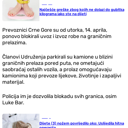
Savjeti
Najčešće greške zbog kojih ne dolazi do gubitka
kilograma iako ste na dijeti
Prevoznici Crne Gore su od utorka, 14. aprila,
ponovo blokirali uvoz i izvoz robe na graničnim
prelazima.
Članovi Udruženja parkirali su kamione u blizini
graničnih prelaza pored puta, ne ometajući
saobraćaj ostalih vozila, a prolaz omogućavaju
kamionima koji prevoze lijekove, životinje i zapaljivi
materijal.
Policija im je dozvolila blokadu svih granica, osim
Luke Bar.
Srbija
Dijete (3) nožem povrijedilo oko: Uslijedila hitna
operacija