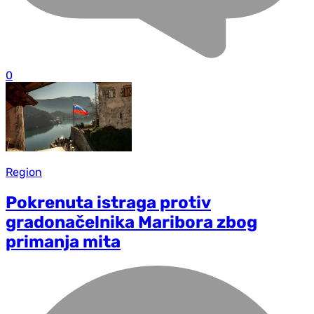
0
Region
Pokrenuta istraga protiv
gradonačelnika Maribora zbog
primanja mita