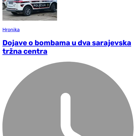
Hronika
Dojave o bombama u dva sarajevska
tržna centra