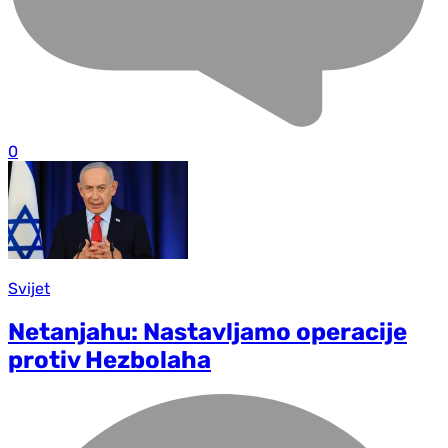
0
Svijet
Netanjahu: Nastavljamo operacije
protiv Hezbolaha