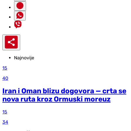
Najnovije
15
40
Iran i Oman blizu dogovora — crta se
nova ruta kroz Ormuski moreuz
15
34