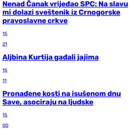
Nenad Čanak vrijeđao SPC: Na slavu
mi dolazi sveštenik iz Crnogorske
pravoslavne crkve
15
21
Aljbina Kurtija gađali jajima
15
11
Pronađene kosti na isušenom dnu
Save, asociraju na ljudske
15
00