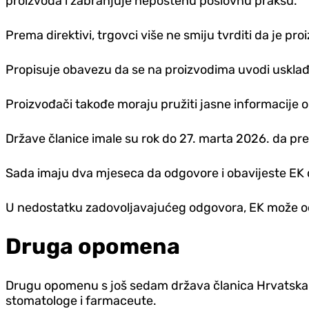
proizvoda i zabranjuje nepoštenu poslovnu praksu.
Prema direktivi, trgovci više ne smiju tvrditi da je pr
Propisuje obavezu da se na proizvodima uvodi uskla
Proizvođači takođe moraju pružiti jasne informacije o 
Države članice imale su rok do 27. marta 2026. da pre
Sada imaju dva mjeseca da odgovore i obavijeste EK d
U nedostatku zadovoljavajućeg odgovora, EK može odlu
Druga opomena
Drugu opomenu s još sedam država članica Hrvatska je 
stomatologe i farmaceute.