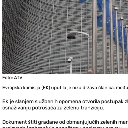
Foto:
ATV
Evropska komisija (EK) uputila je nizu država članica, međ
EK je slanjem službenih opomena otvorila postupak zbo
osnaživanju potrošača za zelenu tranziciju.
Dokument štiti građane od obmanjujućih zelenih marke