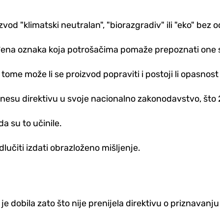
oizvod "klimatski neutralan", "biorazgradiv" ili "eko" be
đena oznaka koja potrošačima pomaže prepoznati one 
tome može li se proizvod popraviti i postoji li opasnos
nesu direktivu u svoje nacionalno zakonodavstvo, što 2
a su to učinile.
čiti izdati obrazloženo mišljenje.
dobila zato što nije prenijela direktivu o priznavanju 