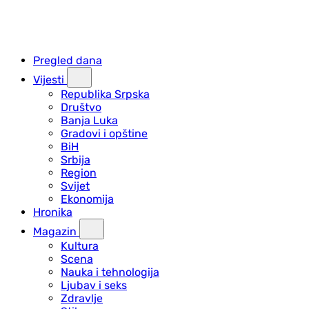
Pregled dana
Vijesti
Republika Srpska
Društvo
Banja Luka
Gradovi i opštine
BiH
Srbija
Region
Svijet
Ekonomija
Hronika
Magazin
Kultura
Scena
Nauka i tehnologija
Ljubav i seks
Zdravlje