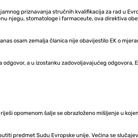
jamnog priznavanja stručnih kvalifikacija za rad u Evr
enu njegu, stomatologe i farmaceute, ova direktiva o
 danas osam zemalja članica nije obavijestilo EK o mjer
odgovor, a u izostanku zadovoljavajućeg odgovora, EK 
riješi opomenom šalje se obrazloženo mišljenje u kojem
utiti predmet Sudu Evropske unije. Većina se slučajeva