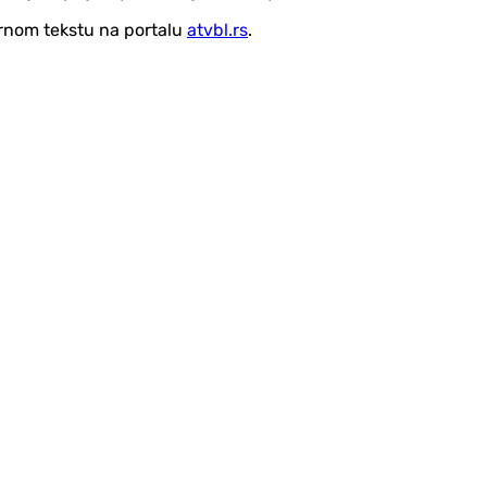
vornom tekstu na portalu
atvbl.rs
.