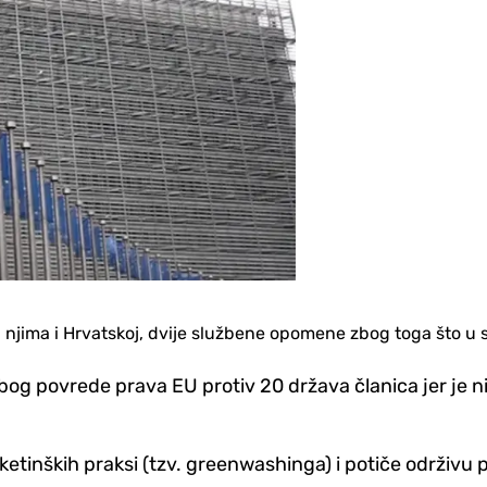
u njima i Hrvatskoj, dvije službene opomene zbog toga što u s
g povrede prava EU protiv 20 država članica jer je nis
tinških praksi (tzv. greenwashinga) i potiče održivu p