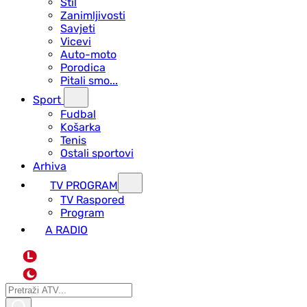
Stil
Zanimljivosti
Savjeti
Vicevi
Auto-moto
Porodica
Pitali smo...
Sport
Fudbal
Košarka
Tenis
Ostali sportovi
Arhiva
TV PROGRAM
ТV Raspored
Program
A RADIO
L