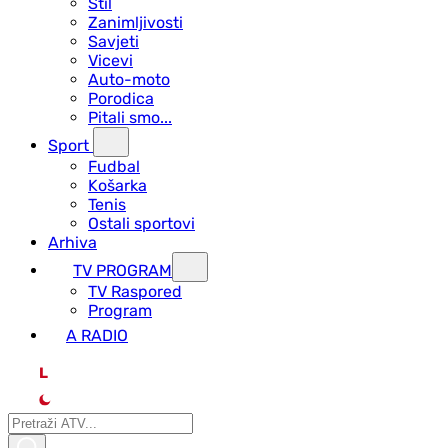
Stil
Zanimljivosti
Savjeti
Vicevi
Auto-moto
Porodica
Pitali smo...
Sport
Fudbal
Košarka
Tenis
Ostali sportovi
Arhiva
TV PROGRAM
ТV Raspored
Program
A RADIO
L