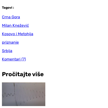
Tag
ovi
:
Crna Gora
Milan Knežević
Kosovo i Metohija
priznanje
Srbija
Komentari
(7)
Pročitajte više