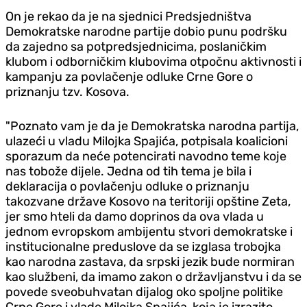
On je rekao da je na sjednici Predsjedništva
Demokratske narodne partije dobio punu podršku
da zajedno sa potpredsjednicima, poslaničkim
klubom i odborničkim klubovima otpočnu aktivnosti i
kampanju za povlačenje odluke Crne Gore o
priznanju tzv. Kosova.
"Poznato vam je da je Demokratska narodna partija,
ulazeći u vladu Milojka Spajića, potpisala koalicioni
sporazum da neće potencirati navodno teme koje
nas tobože dijele. Jedna od tih tema je bila i
deklaracija o povlačenju odluke o priznanju
takozvane države Kosovo na teritoriji opštine Zeta,
jer smo hteli da damo doprinos da ova vlada u
jednom evropskom ambijentu stvori demokratske i
institucionalne preduslove da se izglasa trobojka
kao narodna zastava, da srpski jezik bude normiran
kao službeni, da imamo zakon o državljanstvu i da se
povede sveobuhvatan dijalog oko spoljne politike
Crne Gore i vlade Milojka Spajića, koja je izrazito