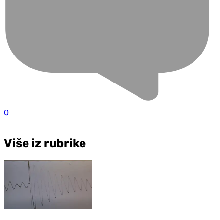
0
Više iz rubrike