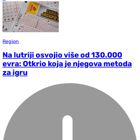
Region
Na lutriji osvojio više od 130.000
evra: Otkrio koja je njegova metoda
za igru