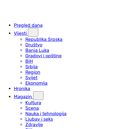
Pregled dana
Vijesti
Republika Srpska
Društvo
Banja Luka
Gradovi i opštine
BiH
Srbija
Region
Svijet
Ekonomija
Hronika
Magazin
Kultura
Scena
Nauka i tehnologija
Ljubav i seks
Zdravlje