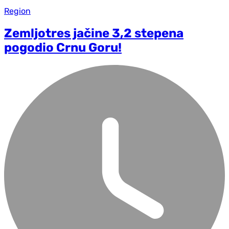
Region
Zemljotres jačine 3,2 stepena
pogodio Crnu Goru!