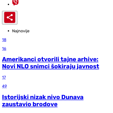
Najnovije
18
16
Amerikanci otvorili tajne arhive:
Novi NLO snimci šokiraju javnost
17
49
Istorijski nizak nivo Dunava
zaustavio brodove