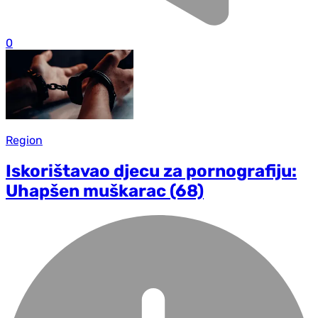
0
Region
Iskorištavao djecu za pornografiju:
Uhapšen muškarac (68)