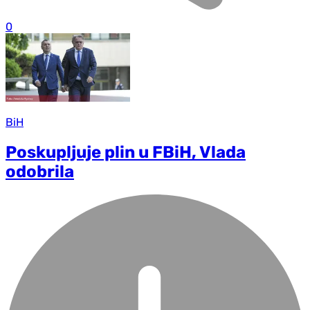
0
BiH
Poskupljuje plin u FBiH, Vlada
odobrila