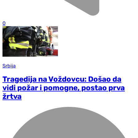
0
Srbija
Tragedija na Voždovcu: Došao da
vidi požar i pomogne, postao prva
žrtva