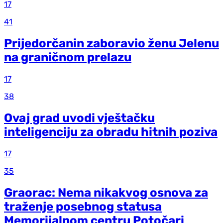
17
41
Prijedorčanin zaboravio ženu Jelenu
na graničnom prelazu
17
38
Ovaj grad uvodi vještačku
inteligenciju za obradu hitnih poziva
17
35
Graorac: Nema nikakvog osnova za
traženje posebnog statusa
Memorijalnom centru Potočari