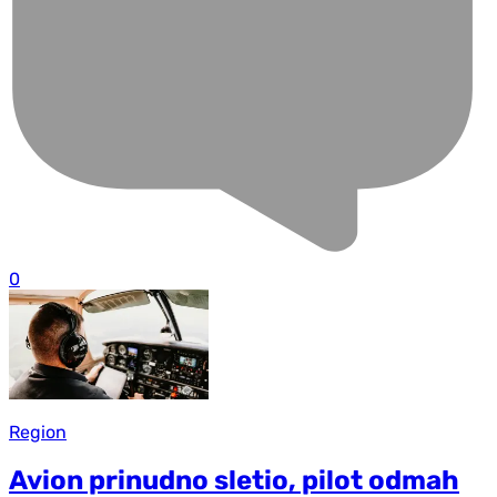
0
Region
Avion prinudno sletio, pilot odmah