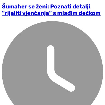
Šumaher se ženi: Poznati detalji
“rijaliti vjenčanja” s mlađim dečkom