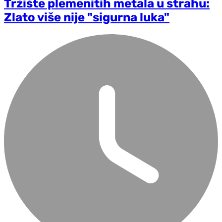
Tržište plemenitih metala u strahu:
Zlato više nije "sigurna luka"