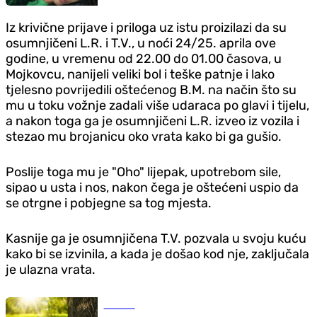
Iz krivične prijave i priloga uz istu proizilazi da su
osumnjičeni L.R. i T.V., u noći 24/25. aprila ove
godine, u vremenu od 22.00 do 01.00 časova, u
Mojkovcu, nanijeli veliki bol i teške patnje i lako
tjelesno povrijedili oštećenog B.M. na način što su
mu u toku vožnje zadali više udaraca po glavi i tijelu,
a nakon toga ga je osumnjičeni L.R. izveo iz vozila i
stezao mu brojanicu oko vrata kako bi ga gušio.
Poslije toga mu je "Oho" lijepak, upotrebom sile,
sipao u usta i nos, nakon čega je oštećeni uspio da
se otrgne i pobjegne sa tog mjesta.
Kasnije ga je osumnjičena T.V. pozvala u svoju kuću
kako bi se izvinila, a kada je došao kod nje, zaključala
je ulazna vrata.
Društvo