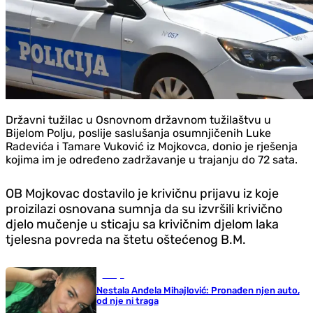
Državni tužilac u Osnovnom državnom tužilaštvu u
Bijelom Polju, poslije saslušanja osumnjičenih Luke
Radevića i Tamare Vuković iz Mojkovca, donio je rješenja
kojima im je određeno zadržavanje u trajanju do 72 sata.
OB Mojkovac dostavilo je krivičnu prijavu iz koje
proizilazi osnovana sumnja da su izvršili krivično
djelo mučenje u sticaju sa krivičnim djelom laka
tjelesna povreda na štetu oštećenog B.M.
Srbija
Nestala Anđela Mihajlović: Pronađen njen auto,
od nje ni traga