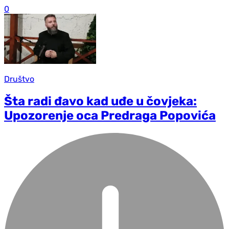
0
Društvo
Šta radi đavo kad uđe u čovjeka:
Upozorenje oca Predraga Popovića