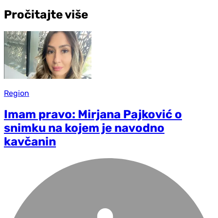
Pročitajte više
Region
Imam pravo: Mirjana Pajković o
snimku na kojem je navodno
kavčanin