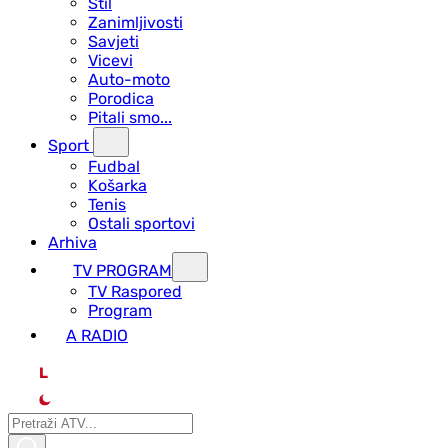
Stil
Zanimljivosti
Savjeti
Vicevi
Auto-moto
Porodica
Pitali smo...
Sport
Fudbal
Košarka
Tenis
Ostali sportovi
Arhiva
TV PROGRAM
ТV Raspored
Program
A RADIO
L