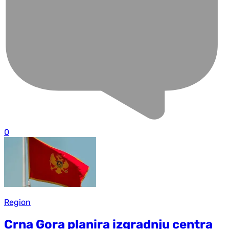
0
Region
Crna Gora planira izgradnju centra