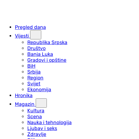
Pregled dana
Vijesti
Republika Srpska
Društvo
Banja Luka
Gradovi i opštine
BiH
Srbija
Region
Svijet
Ekonomija
Hronika
Magazin
Kultura
Scena
Nauka i tehnologija
Ljubav i seks
Zdravlje