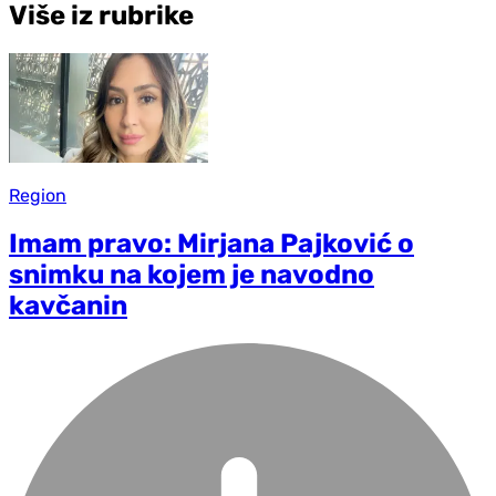
Više iz rubrike
Region
Imam pravo: Mirjana Pajković o
snimku na kojem je navodno
kavčanin