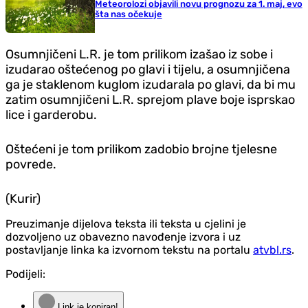
Meteorolozi objavili novu prognozu za 1. maj, evo
šta nas očekuje
Osumnjičeni L.R. je tom prilikom izašao iz sobe i
izudarao oštećenog po glavi i tijelu, a osumnjičena
ga je staklenom kuglom izudarala po glavi, da bi mu
zatim osumnjičeni L.R. sprejom plave boje isprskao
lice i garderobu.
Oštećeni je tom prilikom zadobio brojne tjelesne
povrede.
(Kurir)
Preuzimanje dijelova teksta ili teksta u cjelini je
dozvoljeno uz obavezno navođenje izvora i uz
postavljanje linka ka izvornom tekstu na portalu
atvbl.rs
.
Podijeli:
Link je kopiran!