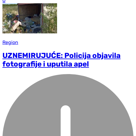
0
Region
UZNEMIRUJUĆE: Policija objavila
fotografije i uputila apel