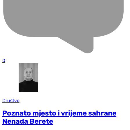
0
Društvo
Poznato mjesto i vrijeme sahrane
Nenada Berete