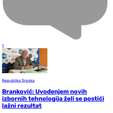
1
Republika Srpska
Branković: Uvođenjem novih
izbornih tehnologija želi se postići
lažni rezultat