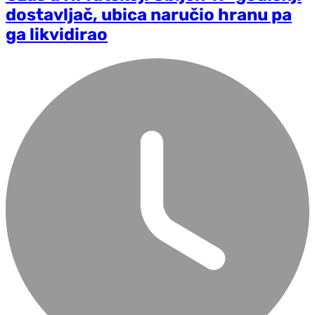
dostavljač, ubica naručio hranu pa
ga likvidirao