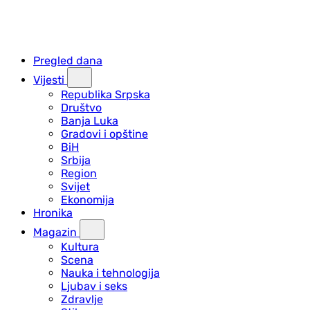
Pregled dana
Vijesti
Republika Srpska
Društvo
Banja Luka
Gradovi i opštine
BiH
Srbija
Region
Svijet
Ekonomija
Hronika
Magazin
Kultura
Scena
Nauka i tehnologija
Ljubav i seks
Zdravlje