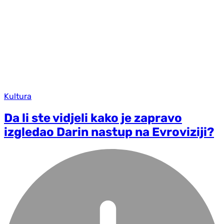
Kultura
Da li ste vidjeli kako je zapravo
izgledao Darin nastup na Evroviziji?