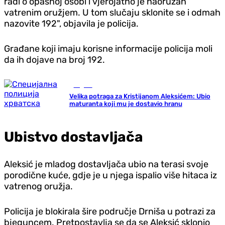
radi o opasnoj osobi i vjerojatno je naoružan
vatrenim oružjem. U tom slučaju sklonite se i odmah
nazovite 192", objavila je policija.
Građane koji imaju korisne informacije policija moli
da ih dojave na broj 192.
Region
Velika potraga za Kristijanom Aleksićem: Ubio
maturanta koji mu je dostavio hranu
Ubistvo dostavljača
Aleksić je mladog dostavljača ubio na terasi svoje
porodične kuće, gd‌je je u njega ispalio više hitaca iz
vatrenog oružja.
Policija je blokirala šire područje Drniša u potrazi za
bjeguncem. Pretpostavlja se da se Aleksić sklonio