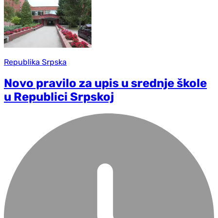
Republika Srpska
Novo pravilo za upis u srednje škole
u Republici Srpskoj