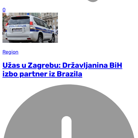
0
Region
Užas u Zagrebu: Državljanina BiH
izbo partner iz Brazila