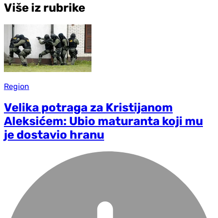
Više iz rubrike
Region
Velika potraga za Kristijanom
Aleksićem: Ubio maturanta koji mu
je dostavio hranu