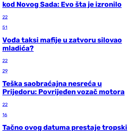
kod Novog Sada: Evo šta je izronilo
22
51
Vođa taksi mafije u zatvoru silovao
mladića?
22
29
Teška saobraćajna nesreća u
Prijedoru: Povrijeđen vozač motora
22
16
Tačno ovog datuma prestaje tropski