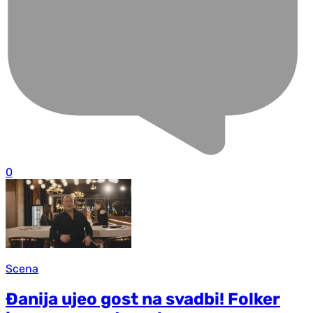
0
Scena
Đanija ujeo gost na svadbi! Folker