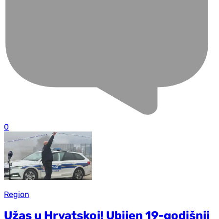
0
Region
Užas u Hrvatskoj! Ubijen 19-godišnji