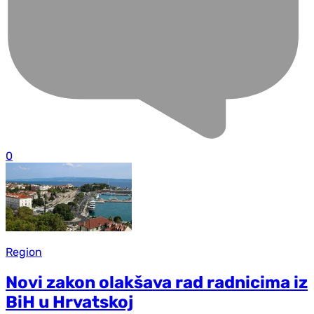
0
Region
Novi zakon olakšava rad radnicima iz
BiH u Hrvatskoj