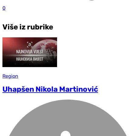
0
Više iz rubrike
Region
Uhapšen Nikola Martinović