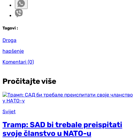
Tag
ovi
:
Droga
hapšenje
Komentari
(0)
Pročitajte više
Svijet
Tramp: SAD bi trebale preispitati
svoje članstvo u NATO-u