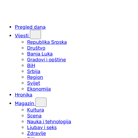
Pregled dana
Vijesti
Republika Srpska
Društvo
Banja Luka
Gradovi i opštine
BiH
Srbija
Region
Svijet
Ekonomija
Hronika
Magazin
Kultura
Scena
Nauka i tehnologija
Ljubav i seks
Zdravlje