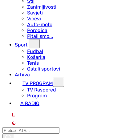
Stil
Zanimljivosti
Savjeti
Vicevi
Auto-moto
Porodica
Pitali smo...
Sport
Fudbal
Košarka
Tenis
Ostali sportovi
Arhiva
TV PROGRAM
ТV Raspored
Program
A RADIO
L