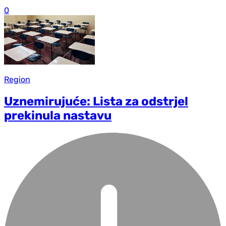
0
Region
Uznemirujuće: Lista za odstrjel
prekinula nastavu