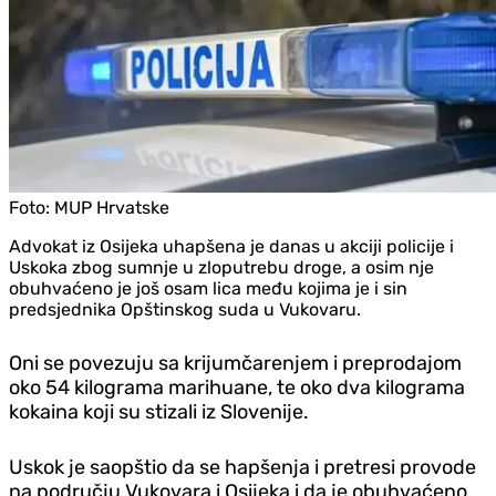
Foto:
MUP Hrvatske
Advokat iz Osijeka uhapšena je danas u akciji policije i
Uskoka zbog sumnje u zloputrebu droge, a osim nje
obuhvaćeno je još osam lica među kojima je i sin
predsjednika Opštinskog suda u Vukovaru.
Oni se povezuju sa krijumčarenjem i preprodajom
oko 54 kilograma marihuane, te oko dva kilograma
kokaina koji su stizali iz Slovenije.
Uskok je saopštio da se hapšenja i pretresi provode
na području Vukovara i Osijeka i da je obuhvaćeno