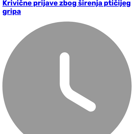
Krivične prijave zbog širenja ptičijeg
gripa