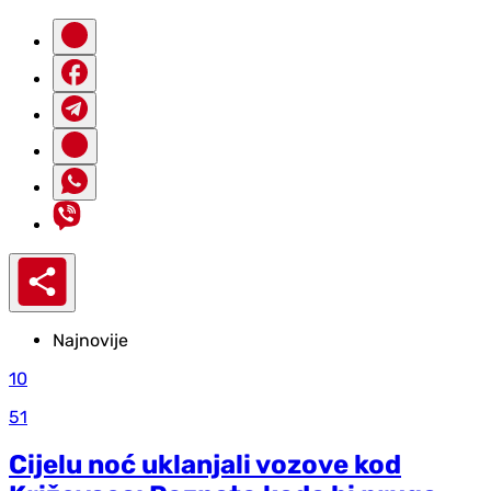
Najnovije
10
51
Cijelu noć uklanjali vozove kod