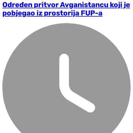
Određen pritvor Avganistancu koji je
pobjegao iz prostorija FUP-a