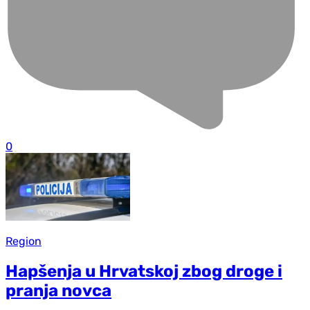
0
Region
Hapšenja u Hrvatskoj zbog droge i
pranja novca