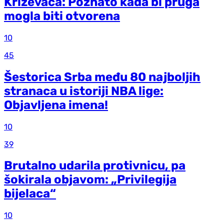
Križevaca: Poznato kada bi pruga
mogla biti otvorena
10
45
Šestorica Srba među 80 najboljih
stranaca u istoriji NBA lige:
Objavljena imena!
10
39
Brutalno udarila protivnicu, pa
šokirala objavom: „Privilegija
bijelaca“
10