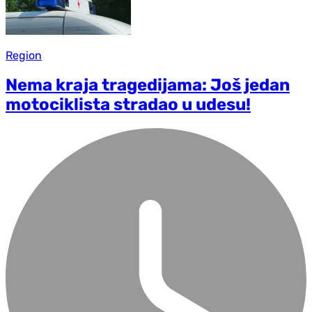
Region
Nema kraja tragedijama: Još jedan
motociklista stradao u udesu!