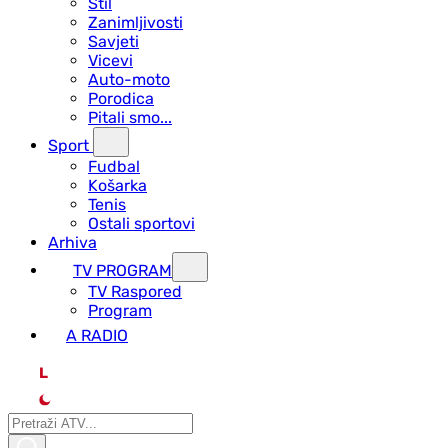
Stil
Zanimljivosti
Savjeti
Vicevi
Auto-moto
Porodica
Pitali smo...
Sport
Fudbal
Košarka
Tenis
Ostali sportovi
Arhiva
TV PROGRAM
ТV Raspored
Program
A RADIO
L