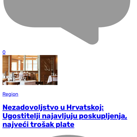
0
Region
Nezadovoljstvo u Hrvatskoj:
Ugostitelji najavljuju poskupljenja,
najveći trošak plate