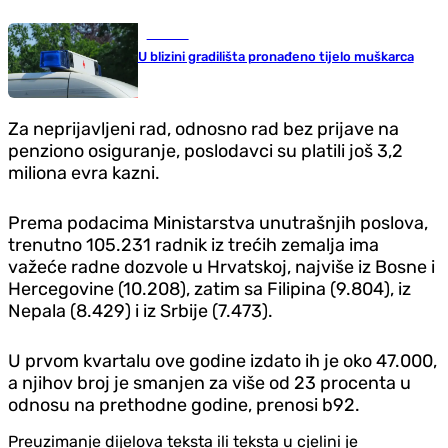
Hronika
U blizini gradilišta pronađeno tijelo muškarca
Za neprijavljeni rad, odnosno rad bez prijave na
penziono osiguranje, poslodavci su platili još 3,2
miliona evra kazni.
Prema podacima Ministarstva unutrašnjih poslova,
trenutno 105.231 radnik iz trećih zemalja ima
važeće radne dozvole u Hrvatskoj, najviše iz Bosne i
Hercegovine (10.208), zatim sa Filipina (9.804), iz
Nepala (8.429) i iz Srbije (7.473).
U prvom kvartalu ove godine izdato ih je oko 47.000,
a njihov broj je smanjen za više od 23 procenta u
odnosu na prethodne godine, prenosi b92.
Preuzimanje dijelova teksta ili teksta u cjelini je