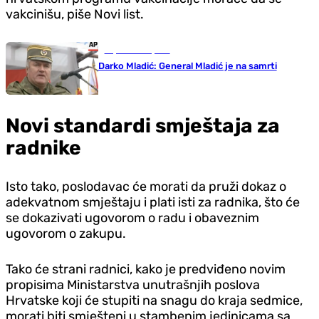
vakcinišu, piše Novi list.
Republika Srpska
Darko Mladić: General Mladić je na samrti
Novi standardi smještaja za
radnike
Isto tako, poslodavac će morati da pruži dokaz o
adekvatnom smještaju i plati isti za radnika, što će
se dokazivati ugovorom o radu i obaveznim
ugovorom o zakupu.
Tako će strani radnici, kako je predviđeno novim
propisima Ministarstva unutrašnjih poslova
Hrvatske koji će stupiti na snagu do kraja sedmice,
morati biti smješteni u stambenim jedinicama sa