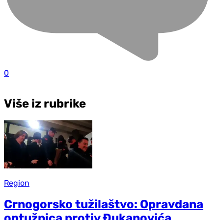
0
Više iz rubrike
Region
Crnogorsko tužilaštvo: Opravdana
optužnica protiv Đukanovića