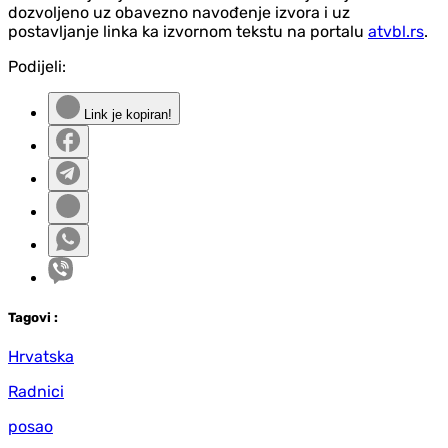
dozvoljeno uz obavezno navođenje izvora i uz
postavljanje linka ka izvornom tekstu na portalu
atvbl.rs
.
Podijeli:
Link je kopiran!
Tag
ovi
:
Hrvatska
Radnici
posao