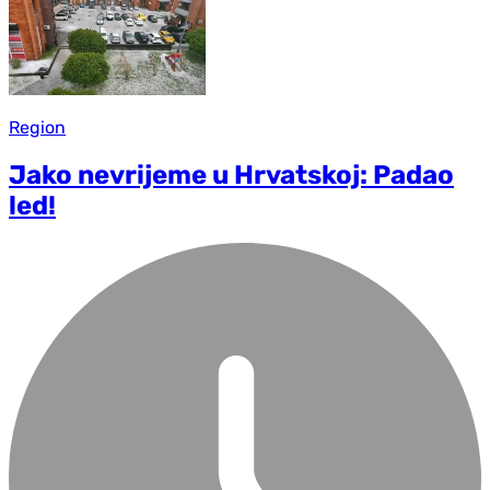
Region
Jako nevrijeme u Hrvatskoj: Padao
led!