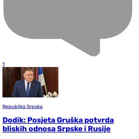
1
Republika Srpska
Dodik: Posjeta Gruška potvrda
bliskih odnosa Srpske i Rusije