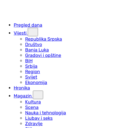
Pregled dana
Vijesti
Republika Srpska
Društvo
Banja Luka
Gradovi i opštine
BiH
Srbija
Region
Svijet
Ekonomija
Hronika
Magazin
Kultura
Scena
Nauka i tehnologija
Ljubav i seks
Zdravlje