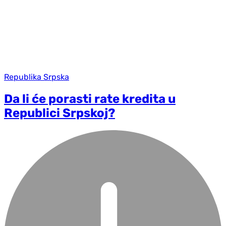
Republika Srpska
Da li će porasti rate kredita u
Republici Srpskoj?