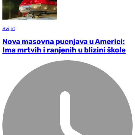
Svijet
Nova masovna pucnjava u Americi:
Ima mrtvih i ranjenih u blizini škole