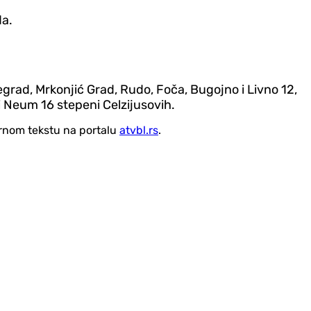
da.
grad, Mrkonjić Grad, Rudo, Foča, Bugojno i Livno 12,
a i Neum 16 stepeni Celzijusovih.
vornom tekstu na portalu
atvbl.rs
.