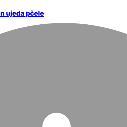
n ujeda pčele