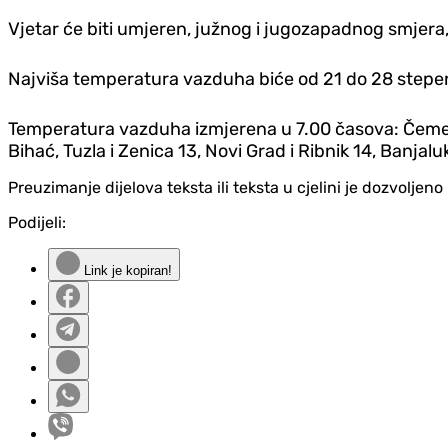
Vjetar će biti umjeren, južnog i jugozapadnog smjer
Najviša temperatura vazduha biće od 21 do 28 stepen
Temperatura vazduha izmjerena u 7.00 časova: Čemerno
Bihać, Tuzla i Zenica 13, Novi Grad i Ribnik 14, Banjaluk
Preuzimanje dijelova teksta ili teksta u cjelini je dozvolje
Podijeli:
Link je kopiran!