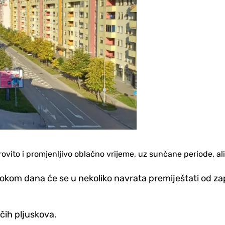
etrovito i promjenljivo oblačno vrijeme, uz sunčane periode, a
 tokom dana će se u nekoliko navrata premiještati od za
čih pljuskova.