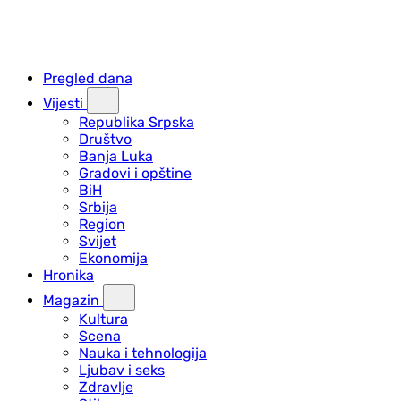
Pregled dana
Vijesti
Republika Srpska
Društvo
Banja Luka
Gradovi i opštine
BiH
Srbija
Region
Svijet
Ekonomija
Hronika
Magazin
Kultura
Scena
Nauka i tehnologija
Ljubav i seks
Zdravlje