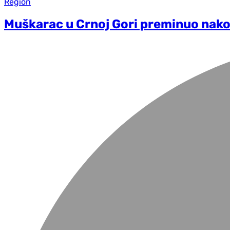
Region
Muškarac u Crnoj Gori preminuo nako