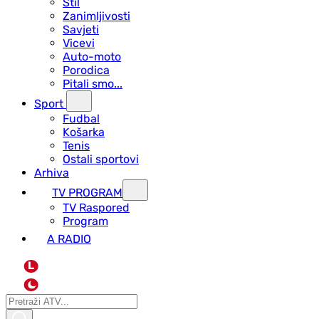
Stil
Zanimljivosti
Savjeti
Vicevi
Auto-moto
Porodica
Pitali smo...
Sport
Fudbal
Košarka
Tenis
Ostali sportovi
Arhiva
TV PROGRAM
ТV Raspored
Program
A RADIO
L