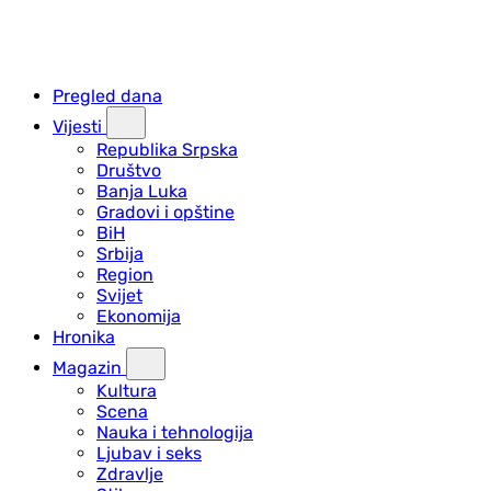
Pregled dana
Vijesti
Republika Srpska
Društvo
Banja Luka
Gradovi i opštine
BiH
Srbija
Region
Svijet
Ekonomija
Hronika
Magazin
Kultura
Scena
Nauka i tehnologija
Ljubav i seks
Zdravlje