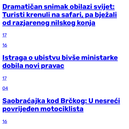
Dramatičan snimak obilazi svijet:
Turisti krenuli na safari, pa bježali
od razjarenog nilskog konja
17
16
Istraga o ubistvu bivše ministarke
dobila novi pravac
17
04
Saobraćajka kod Brčkog: U nesreći
povrijeđen motociklista
16