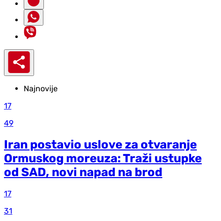
Najnovije
17
49
Iran postavio uslove za otvaranje
Ormuskog moreuza: Traži ustupke
od SAD, novi napad na brod
17
31