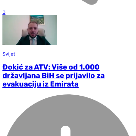
0
Svijet
Đokić za ATV: Više od 1.000
državljana BiH se prijavilo za
evakuaciju iz Emirata