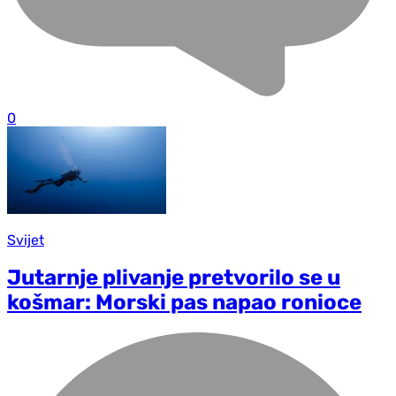
0
Svijet
Jutarnje plivanje pretvorilo se u
košmar: Morski pas napao ronioce