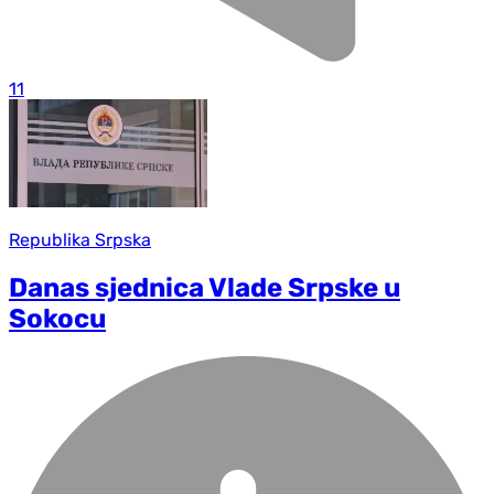
11
Republika Srpska
Danas sjednica Vlade Srpske u
Sokocu