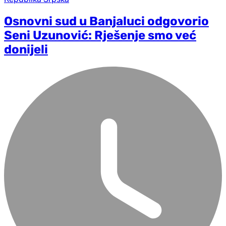
Osnovni sud u Banjaluci odgovorio
Seni Uzunović: Rješenje smo već
donijeli