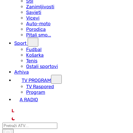
Stil
Zanimljivosti
Savjeti
Vicevi
Auto-moto
Porodica
Pitali smo...
Sport
Fudbal
Košarka
Tenis
Ostali sportovi
Arhiva
TV PROGRAM
ТV Raspored
Program
A RADIO
L