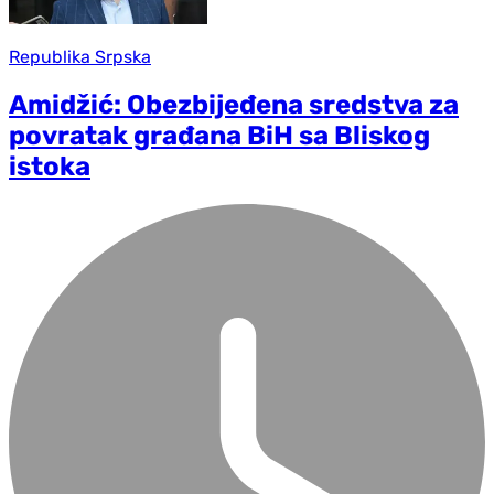
Republika Srpska
Amidžić: Obezbijeđena sredstva za
povratak građana BiH sa Bliskog
istoka