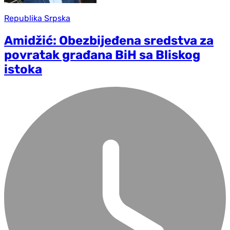
Republika Srpska
Amidžić: Obezbijeđena sredstva za
povratak građana BiH sa Bliskog
istoka