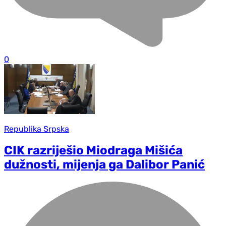
0
Republika Srpska
CIK razriješio Miodraga Mišića
dužnosti, mijenja ga Dalibor Panić