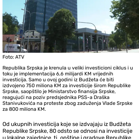
Foto:
ATV
Republika Srpska je krenula u veliki investicioni ciklus i u
toku je implementacija 6,6 milijardi KM vrijednih
investicija. Samo u ovoj godini iz Budžeta će biti
izdvojeno 750 miliona KM za investicije širom Republike
Srpske, saopštilo je Ministarstvo finansija Srpske,
reagujući na poziv predsjednika PSS-a Draška
Stanivukovića na proteste zbog zaduženja Vlade Srpske
za 800 miliona KM.
Od ukupnih investicija koje se izdvajaju iz Budžeta
Republike Srpske, 80 odsto se odnosi na investicije
u lokalne zajednice, tj. opštine i gradove Republike