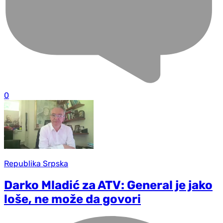
0
Republika Srpska
Darko Mladić za ATV: General je jako
loše, ne može da govori