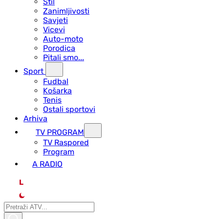
Stil
Zanimljivosti
Savjeti
Vicevi
Auto-moto
Porodica
Pitali smo...
Sport
Fudbal
Košarka
Tenis
Ostali sportovi
Arhiva
TV PROGRAM
ТV Raspored
Program
A RADIO
L