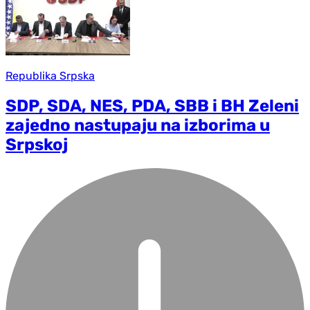
Republika Srpska
SDP, SDA, NES, PDA, SBB i BH Zeleni
zajedno nastupaju na izborima u
Srpskoj