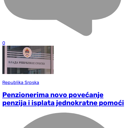
0
Republika Srpska
Penzionerima novo povećanje
penzija i isplata jednokratne pomoći