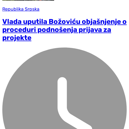
Republika Srpska
Vlada uputila Božoviću objašnjenje o
proceduri podnošenja prijava za
projekte