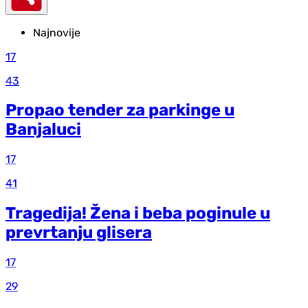
Najnovije
17
43
Propao tender za parkinge u
Banjaluci
17
41
Tragedija! Žena i beba poginule u
prevrtanju glisera
17
29