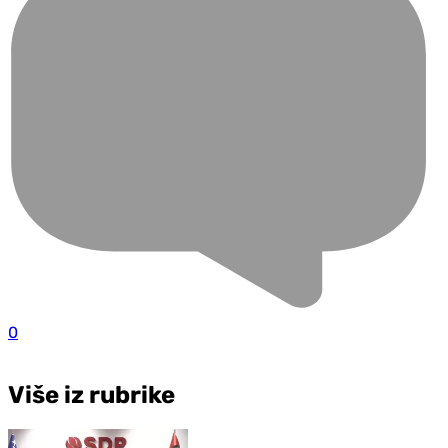
0
Više iz rubrike