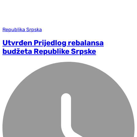
Republika Srpska
Utvrđen Prijedlog rebalansa
budžeta Republike Srpske