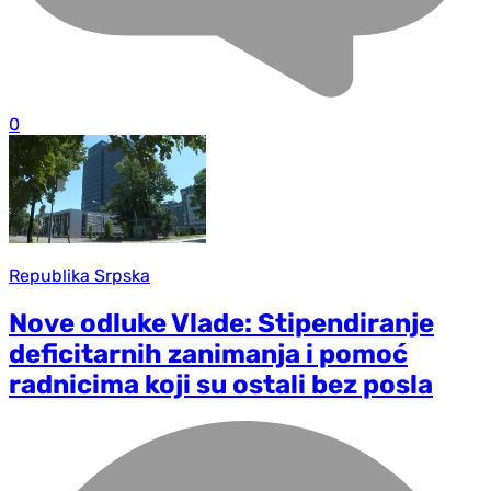
0
Republika Srpska
Nove odluke Vlade: Stipendiranje
deficitarnih zanimanja i pomoć
radnicima koji su ostali bez posla