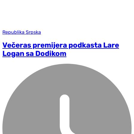
Republika Srpska
Večeras premijera podkasta Lare
Logan sa Dodikom