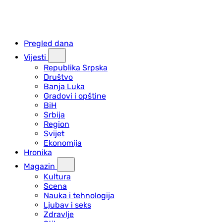
Pregled dana
Vijesti
Republika Srpska
Društvo
Banja Luka
Gradovi i opštine
BiH
Srbija
Region
Svijet
Ekonomija
Hronika
Magazin
Kultura
Scena
Nauka i tehnologija
Ljubav i seks
Zdravlje