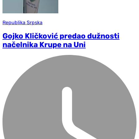
Republika Srpska
Gojko Kličković predao dužnosti
načelnika Krupe na Uni