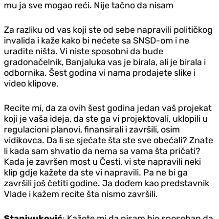
mu ja sve mogao reći. Nije tačno da nisam
Za razliku od vas koji ste od sebe napravili političkog
invalida i kaže kako bi nećete sa SNSD-om i ne
uradite ništa. Vi niste sposobni da bude
gradonačelnik, Banjaluka vas je birala, ali je birala i
odbornika. Šest godina vi nama prodajete slike i
video klipove.
Recite mi, da za ovih šest godina jedan vaš projekat
koji je vaša ideja, da ste ga vi projektovali, uklopili u
regulacioni planovi, finansirali i završili, osim
vidikovca. Da li se sjećate šta ste sve obećali? Znate
li kada sam shvatio da nema sa vama šta pričati?
Kada je završen most u Česti, vi ste napravili neki
klip gdje kažete da ste vi napravili. Pa ne bi ga
završili još četiti godine. Ja dođem kao predstavnik
Vlade i kažem recite šta nismo završili.
Stanivuković
: Kažete mi da nisam bio sposoban da