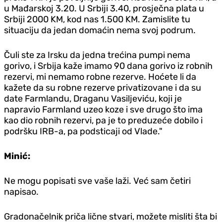
u Mađarskoj 3.20. U Srbiji 3.40, prosječna plata u
Srbiji 2000 KM, kod nas 1.500 KM. Zamislite tu
situaciju da jedan domaćin nema svoj podrum.
Čuli ste za Irsku da jedna trećina pumpi nema
gorivo, i Srbija kaže imamo 90 dana gorivo iz robnih
rezervi, mi nemamo robne rezerve. Hoćete li da
kažete da su robne rezerve privatizovane i da su
date Farmlandu, Draganu Vasiljeviću, koji je
napravio Farmland uzeo koze i sve drugo što ima
kao dio robnih rezervi, pa je to preduzeće dobilo i
podršku IRB-a, pa podsticaji od Vlade."
Minić:
Ne mogu popisati sve vaše laži. Već sam četiri
napisao.
Gradonačelnik priča lične stvari, možete misliti šta bi