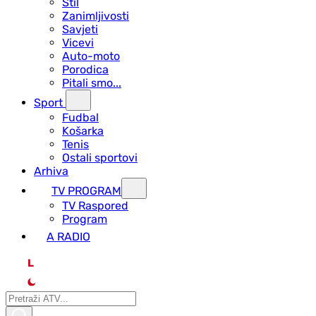
Stil
Zanimljivosti
Savjeti
Vicevi
Auto-moto
Porodica
Pitali smo...
Sport
Fudbal
Košarka
Tenis
Ostali sportovi
Arhiva
TV PROGRAM
ТV Raspored
Program
A RADIO
L