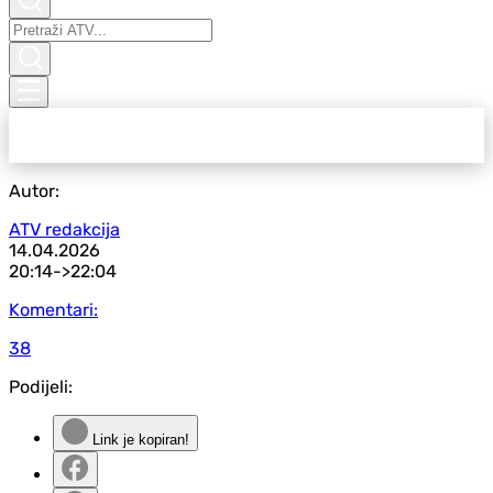
Autor:
ATV redakcija
14.04.2026
20:14->
22:04
Komentari:
38
Podijeli:
Link je kopiran!