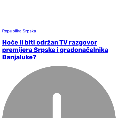
Republika Srpska
Hoće li biti održan TV razgovor
premijera Srpske i gradonačelnika
Banjaluke?