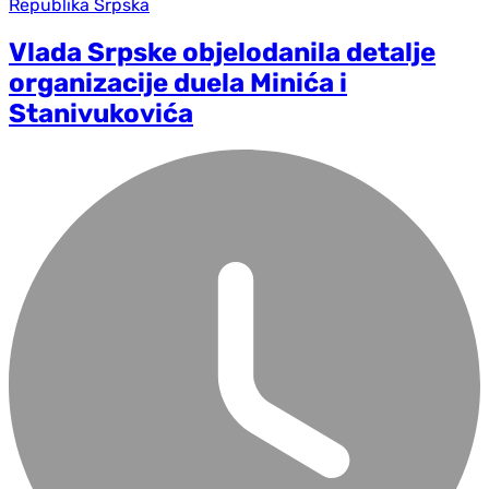
Republika Srpska
Vlada Srpske objelodanila detalje
organizacije duela Minića i
Stanivukovića