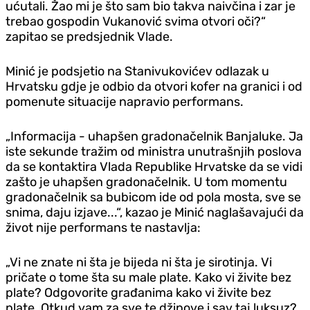
ućutali. Žao mi je što sam bio takva naivčina i zar je
trebao gospodin Vukanović svima otvori oči?“
zapitao se predsjednik Vlade.
Minić je podsjetio na Stanivukovićev odlazak u
Hrvatsku gd‌je je odbio da otvori kofer na granici i od
pomenute situacije napravio performans.
„Informacija - uhapšen gradonačelnik Banjaluke. Ja
iste sekunde tražim od ministra unutrašnjih poslova
da se kontaktira Vlada Republike Hrvatske da se vidi
zašto je uhapšen gradonačelnik. U tom momentu
gradonačelnik sa bubicom ide od pola mosta, sve se
snima, daju izjave...“, kazao je Minić naglašavajući da
život nije performans te nastavlja:
„Vi ne znate ni šta je bijeda ni šta je sirotinja. Vi
pričate o tome šta su male plate. Kako vi živite bez
plate? Odgovorite građanima kako vi živite bez
plate. Otkud vam za sve te džipove i sav taj luksuz?