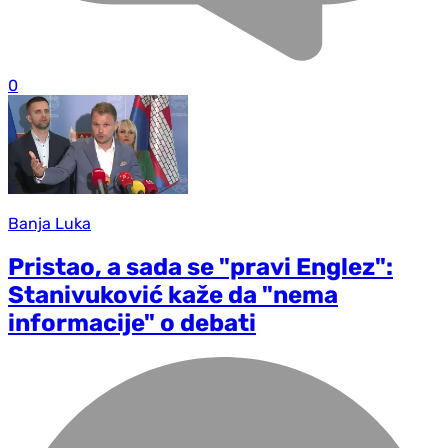
0
Banja Luka
Pristao, a sada se "pravi Englez":
Stanivuković kaže da "nema
informacije" o debati