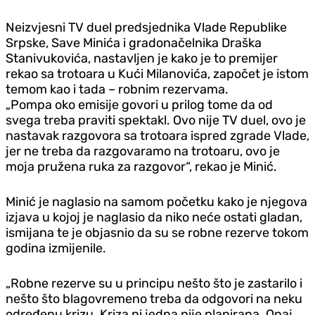
Neizvjesni TV duel predsjednika Vlade Republike
Srpske, Save Minića i gradonačelnika Draška
Stanivukovića, nastavljen je kako je to premijer
rekao sa trotoara u Kući Milanovića, započet je istom
temom kao i tada – robnim rezervama.
„Pompa oko emisije govori u prilog tome da od
svega treba praviti spektakl. Ovo nije TV duel, ovo je
nastavak razgovora sa trotoara ispred zgrade Vlade,
jer ne treba da razgovaramo na trotoaru, ovo je
moja pružena ruka za razgovor“, rekao je Minić.
Minić je naglasio na samom početku kako je njegova
izjava u kojoj je naglasio da niko neće ostati gladan,
ismijana te je objasnio da su se robne rezerve tokom
godina izmijenile.
„Robne rezerve su u principu nešto što je zastarilo i
nešto što blagovremeno treba da odgovori na neku
određenu krizu. Kriza ni jedna nije planirana. Onaj