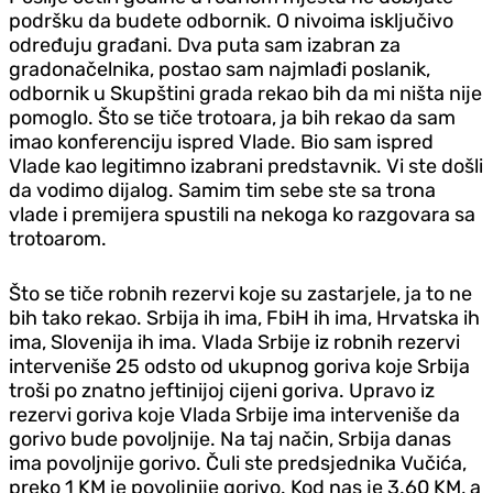
podršku da budete odbornik. O nivoima isključivo
određuju građani. Dva puta sam izabran za
gradonačelnika, postao sam najmlađi poslanik,
odbornik u Skupštini grada rekao bih da mi ništa nije
pomoglo. Što se tiče trotoara, ja bih rekao da sam
imao konferenciju ispred Vlade. Bio sam ispred
Vlade kao legitimno izabrani predstavnik. Vi ste došli
da vodimo dijalog. Samim tim sebe ste sa trona
vlade i premijera spustili na nekoga ko razgovara sa
trotoarom.
Što se tiče robnih rezervi koje su zastarjele, ja to ne
bih tako rekao. Srbija ih ima, FbiH ih ima, Hrvatska ih
ima, Slovenija ih ima. Vlada Srbije iz robnih rezervi
interveniše 25 odsto od ukupnog goriva koje Srbija
troši po znatno jeftinijoj cijeni goriva. Upravo iz
rezervi goriva koje Vlada Srbije ima interveniše da
gorivo bude povoljnije. Na taj način, Srbija danas
ima povoljnije gorivo. Čuli ste predsjednika Vučića,
preko 1 KM je povoljnije gorivo. Kod nas je 3.60 KM, a