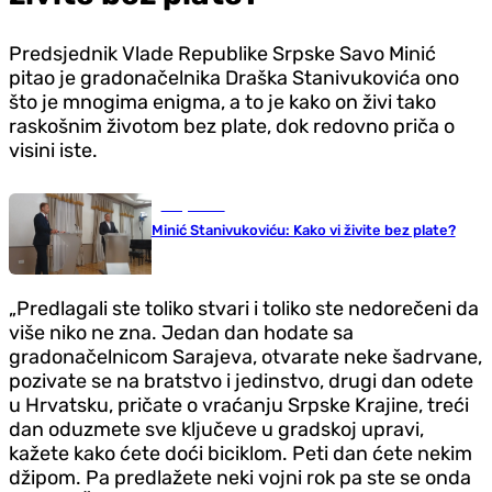
Predsjednik Vlade Republike Srpske Savo Minić
pitao je gradonačelnika Draška Stanivukovića ono
što je mnogima enigma, a to je kako on živi tako
raskošnim životom bez plate, dok redovno priča o
visini iste.
Banja Luka
Minić Stanivukoviću: Kako vi živite bez plate?
„Predlagali ste toliko stvari i toliko ste nedorečeni da
više niko ne zna. Jedan dan hodate sa
gradonačelnicom Sarajeva, otvarate neke šadrvane,
pozivate se na bratstvo i jedinstvo, drugi dan odete
u Hrvatsku, pričate o vraćanju Srpske Krajine, treći
dan oduzmete sve ključeve u gradskoj upravi,
kažete kako ćete doći biciklom. Peti dan ćete nekim
džipom. Pa predlažete neki vojni rok pa ste se onda