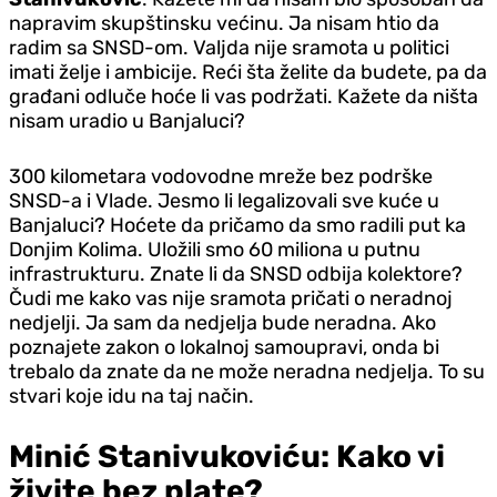
napravim skupštinsku većinu. Ja nisam htio da
radim sa SNSD-om. Valjda nije sramota u politici
imati želje i ambicije. Reći šta želite da budete, pa da
građani odluče hoće li vas podržati. Kažete da ništa
nisam uradio u Banjaluci?
300 kilometara vodovodne mreže bez podrške
SNSD-a i Vlade. Jesmo li legalizovali sve kuće u
Banjaluci? Hoćete da pričamo da smo radili put ka
Donjim Kolima. Uložili smo 60 miliona u putnu
infrastrukturu. Znate li da SNSD odbija kolektore?
Čudi me kako vas nije sramota pričati o neradnoj
nedjelji. Ja sam da nedjelja bude neradna. Ako
poznajete zakon o lokalnoj samoupravi, onda bi
trebalo da znate da ne može neradna nedjelja. To su
stvari koje idu na taj način.
Minić Stanivukoviću: Kako vi
živite bez plate?