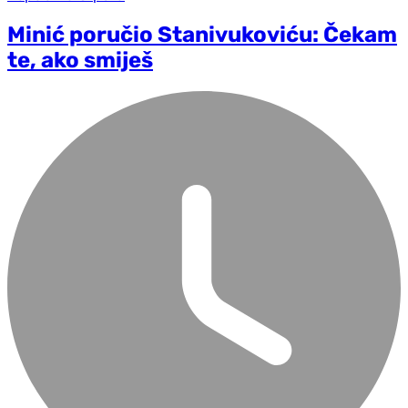
Minić poručio Stanivukoviću: Čekam
te, ako smiješ