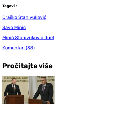
Tag
ovi
:
Draško Stanivuković
Savo Minić
Minić Stanivuković duel
Komentari
(38)
Pročitajte više