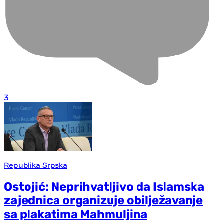
3
Republika Srpska
Ostojić: Neprihvatljivo da Islamska
zajednica organizuje obilježavanje
sa plakatima Mahmuljina