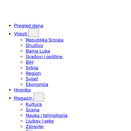
Pregled dana
Vijesti
Republika Srpska
Društvo
Banja Luka
Gradovi i opštine
BiH
Srbija
Region
Svijet
Ekonomija
Hronika
Magazin
Kultura
Scena
Nauka i tehnologija
Ljubav i seks
Zdravlje