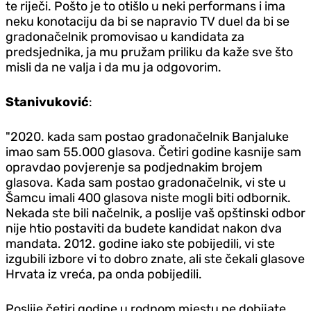
te riječi. Pošto je to otišlo u neki performans i ima
neku konotaciju da bi se napravio TV duel da bi se
gradonačelnik promovisao u kandidata za
predsjednika, ja mu pružam priliku da kaže sve što
misli da ne valja i da mu ja odgovorim.
Stanivuković
:
"2020. kada sam postao gradonačelnik Banjaluke
imao sam 55.000 glasova. Četiri godine kasnije sam
opravdao povjerenje sa podjednakim brojem
glasova. Kada sam postao gradonačelnik, vi ste u
Šamcu imali 400 glasova niste mogli biti odbornik.
Nekada ste bili načelnik, a poslije vaš opštinski odbor
nije htio postaviti da budete kandidat nakon dva
mandata. 2012. godine iako ste pobijedili, vi ste
izgubili izbore vi to dobro znate, ali ste čekali glasove
Hrvata iz vreća, pa onda pobijedili.
Poslije četiri godine u rodnom mjestu ne dobijate