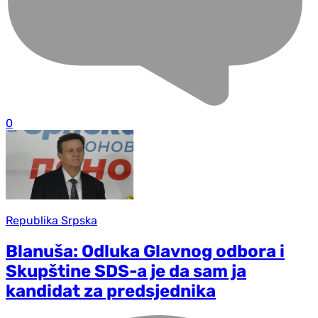
0
Republika Srpska
Blanuša: Odluka Glavnog odbora i
Skupštine SDS-a je da sam ja
kandidat za predsjednika