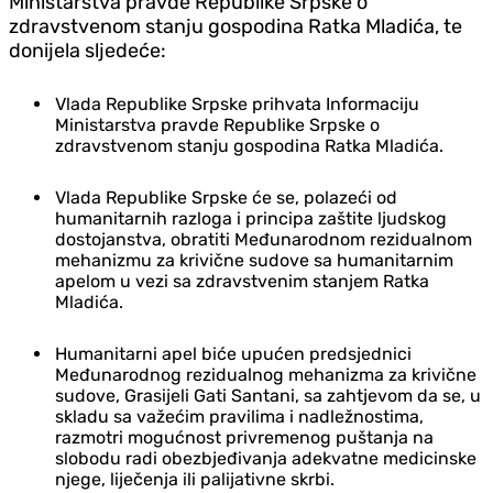
Ministarstva pravde Republike Srpske o
zdravstvenom stanju gospodina Ratka Mladića, te
donijela sljedeće:
Vlada Republike Srpske prihvata Informaciju
Ministarstva pravde Republike Srpske o
zdravstvenom stanju gospodina Ratka Mladića.
Vlada Republike Srpske će se, polazeći od
humanitarnih razloga i principa zaštite ljudskog
dostojanstva, obratiti Međunarodnom rezidualnom
mehanizmu za krivične sudove sa humanitarnim
apelom u vezi sa zdravstvenim stanjem Ratka
Mladića.
Humanitarni apel biće upućen predsjednici
Međunarodnog rezidualnog mehanizma za krivične
sudove, Grasijeli Gati Santani, sa zahtjevom da se, u
skladu sa važećim pravilima i nadležnostima,
razmotri mogućnost privremenog puštanja na
slobodu radi obezbjeđivanja adekvatne medicinske
njege, liječenja ili palijativne skrbi.