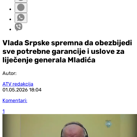
Vlada Srpske spremna da obezbijedi
sve potrebne garancije i uslove za
liječenje generala Mladića
Autor:
ATV redakcija
01.05.2026
18:04
Komentari:
1