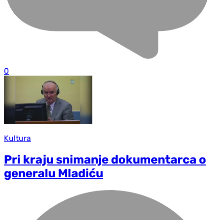
0
Kultura
Pri kraju snimanje dokumentarca o
generalu Mladiću