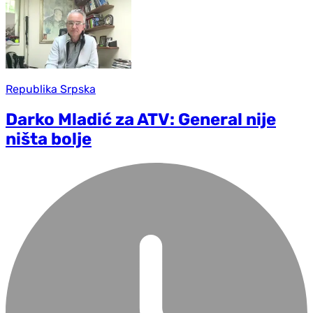
Republika Srpska
Darko Mladić za ATV: General nije
ništa bolje