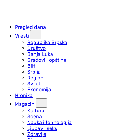
Pregled dana
Vijesti
Republika Srpska
Društvo
Banja Luka
Gradovi i opštine
BiH
Srbija
Region
Svijet
Ekonomija
Hronika
Magazin
Kultura
Scena
Nauka i tehnologija
Ljubav i seks
Zdravlje