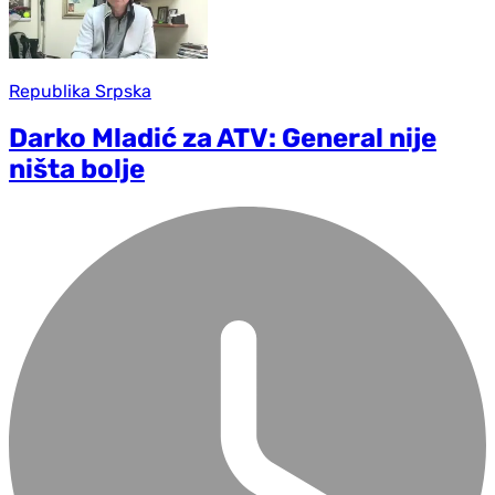
Republika Srpska
Darko Mladić za ATV: General nije
ništa bolje