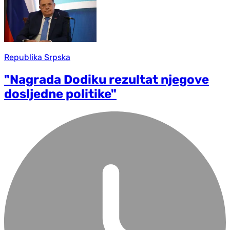
Republika Srpska
"Nagrada Dodiku rezultat njegove
dosljedne politike"