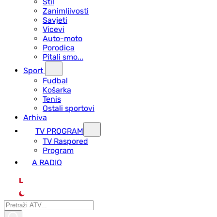
Stil
Zanimljivosti
Savjeti
Vicevi
Auto-moto
Porodica
Pitali smo...
Sport
Fudbal
Košarka
Tenis
Ostali sportovi
Arhiva
TV PROGRAM
ТV Raspored
Program
A RADIO
L