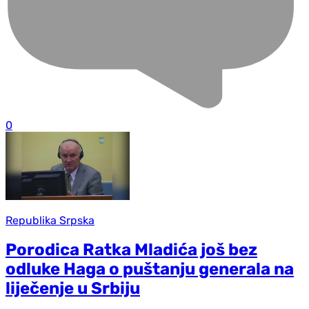
0
Republika Srpska
Porodica Ratka Mladića još bez
odluke Haga o puštanju generala na
liječenje u Srbiju