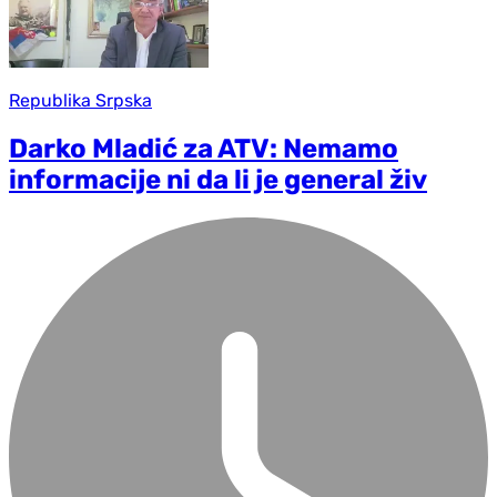
Republika Srpska
Darko Mladić za ATV: Nemamo
informacije ni da li je general živ