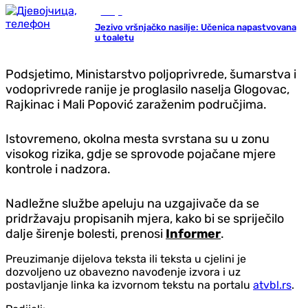
Srbija
Jezivo vršnjačko nasilje: Učenica napastvovana
u toaletu
Podsjetimo, Ministarstvo poljoprivrede, šumarstva i
vodoprivrede ranije je proglasilo naselja Glogovac,
Rajkinac i Mali Popović zaraženim područjima.
Istovremeno, okolna mesta svrstana su u zonu
visokog rizika, gdje se sprovode pojačane mjere
kontrole i nadzora.
Nadležne službe apeluju na uzgajivače da se
pridržavaju propisanih mjera, kako bi se spriječilo
dalje širenje bolesti, prenosi
Informer
.
Preuzimanje dijelova teksta ili teksta u cjelini je
dozvoljeno uz obavezno navođenje izvora i uz
postavljanje linka ka izvornom tekstu na portalu
atvbl.rs
.