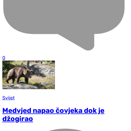
0
Svijet
Medvjed napao čovjeka dok je
džogirao