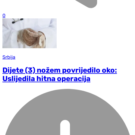
0
Srbija
Dijete (3) nožem povrijedilo oko:
Uslijedila hitna operacija