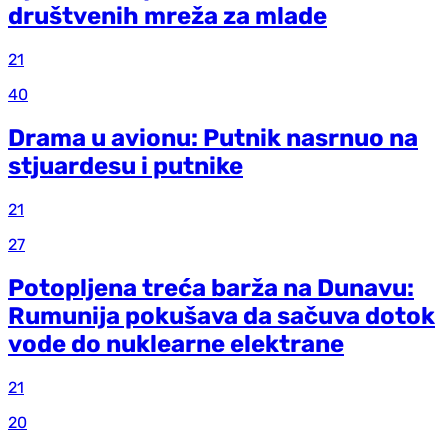
društvenih mreža za mlade
21
40
Drama u avionu: Putnik nasrnuo na
stjuardesu i putnike
21
27
Potopljena treća barža na Dunavu:
Rumunija pokušava da sačuva dotok
vode do nuklearne elektrane
21
20