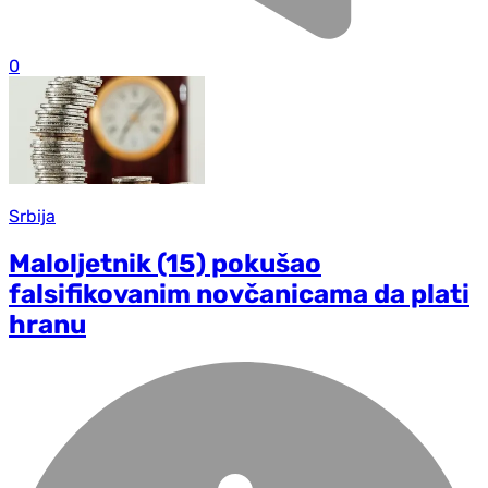
0
Srbija
Maloljetnik (15) pokušao
falsifikovanim novčanicama da plati
hranu