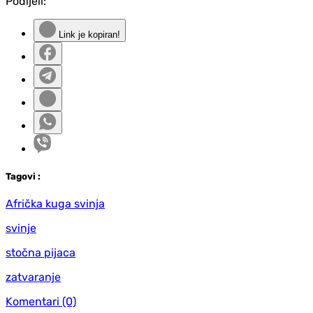
Podijeli:
Link je kopiran!
Tag
ovi
:
Afrička kuga svinja
svinje
stočna pijaca
zatvaranje
Komentari
(0)