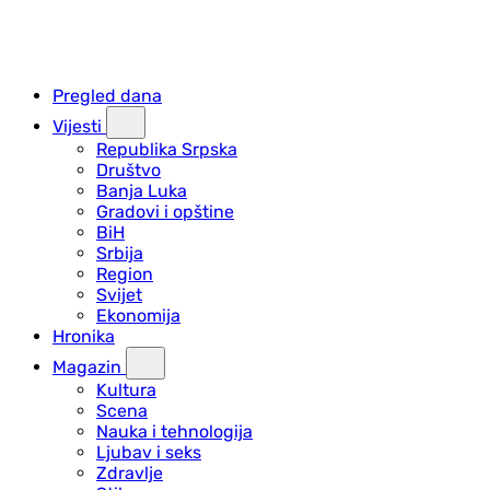
Pregled dana
Vijesti
Republika Srpska
Društvo
Banja Luka
Gradovi i opštine
BiH
Srbija
Region
Svijet
Ekonomija
Hronika
Magazin
Kultura
Scena
Nauka i tehnologija
Ljubav i seks
Zdravlje