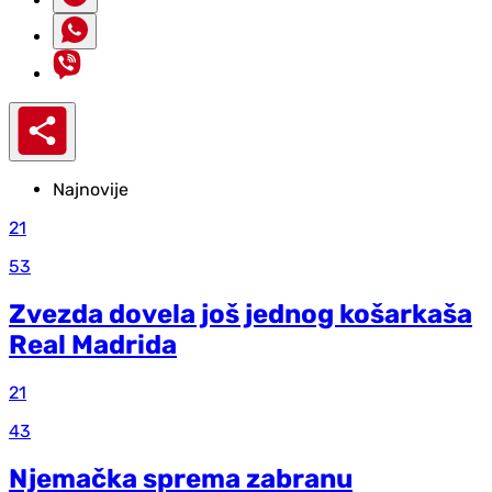
Najnovije
21
53
Zvezda dovela još jednog košarkaša
Real Madrida
21
43
Njemačka sprema zabranu