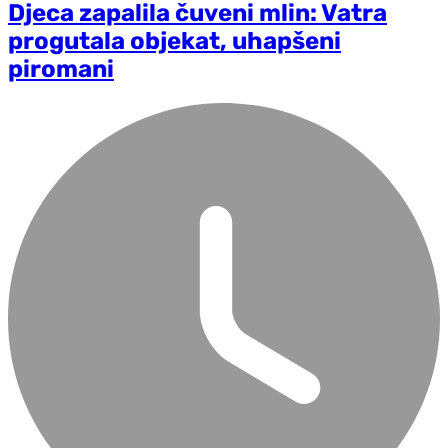
Djeca zapalila čuveni mlin: Vatra
progutala objekat, uhapšeni
piromani