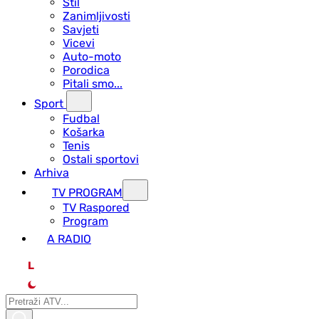
Stil
Zanimljivosti
Savjeti
Vicevi
Auto-moto
Porodica
Pitali smo...
Sport
Fudbal
Košarka
Tenis
Ostali sportovi
Arhiva
TV PROGRAM
ТV Raspored
Program
A RADIO
L