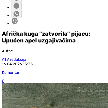
Afrička kuga "zatvorila" pijacu:
Upućen apel uzgajivačima
Autor:
ATV redakcija
16.04.2026
13:35
Komentari:
0