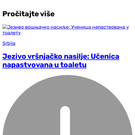
Pročitajte više
Srbija
Jezivo vršnjačko nasilje: Učenica
napastvovana u toaletu