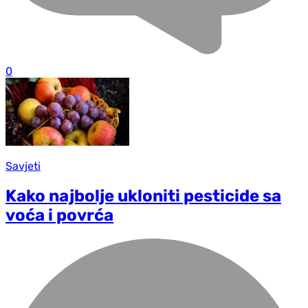
0
Savjeti
Kako najbolje ukloniti pesticide sa
voća i povrća