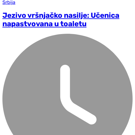
Srbija
Jezivo vršnjačko nasilje: Učenica
napastvovana u toaletu