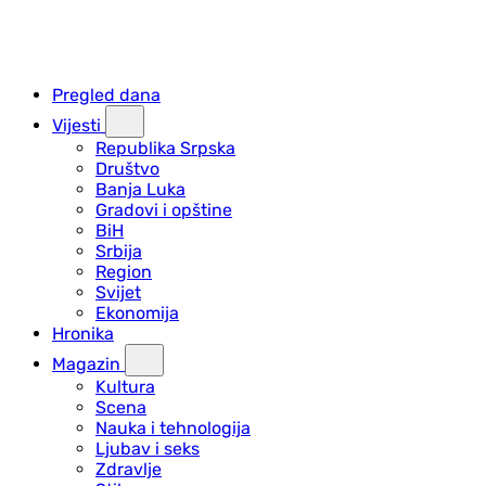
Pregled dana
Vijesti
Republika Srpska
Društvo
Banja Luka
Gradovi i opštine
BiH
Srbija
Region
Svijet
Ekonomija
Hronika
Magazin
Kultura
Scena
Nauka i tehnologija
Ljubav i seks
Zdravlje