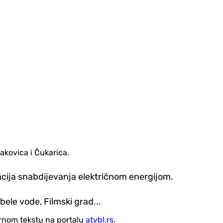
akovica i Čukarica.
acija snabdijevanja električnom energijom.
ele vode, Filmski grad...
vornom tekstu na portalu
atvbl.rs
.