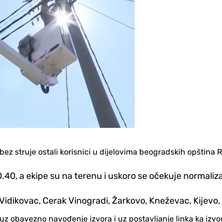
 struje ostali korisnici u dijelovima beogradskih opština R
.40, a ekipe su na terenu i uskoro se očekuje normaliz
idikovac, Cerak Vinogradi, Žarkovo, Kneževac, Kijevo, b
no uz obavezno navođenje izvora i uz postavljanje linka ka iz