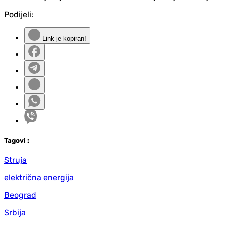
Podijeli:
Link je kopiran!
Tag
ovi
:
Struja
električna energija
Beograd
Srbija