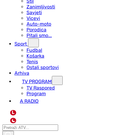
Stil
Zanimljivosti
Savjeti
Vicevi
Auto-moto
Porodica
Pitali smo...
Sport
Fudbal
Košarka
Tenis
Ostali sportovi
Arhiva
TV PROGRAM
ТV Raspored
Program
A RADIO
L