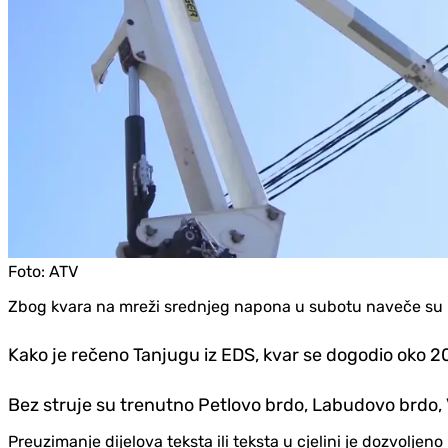
Foto:
ATV
Zbog kvara na mreži srednjeg napona u subotu naveče su bez
Kako je rečeno Tanjugu iz EDS, kvar se dogodio oko 20
Bez struje su trenutno Petlovo brdo, Labudovo brdo, V
Preuzimanje dijelova teksta ili teksta u cjelini je dozvolje