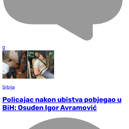
0
Srbija
Policajac nakon ubistva pobjegao u
BiH: Osuđen Igor Avramović