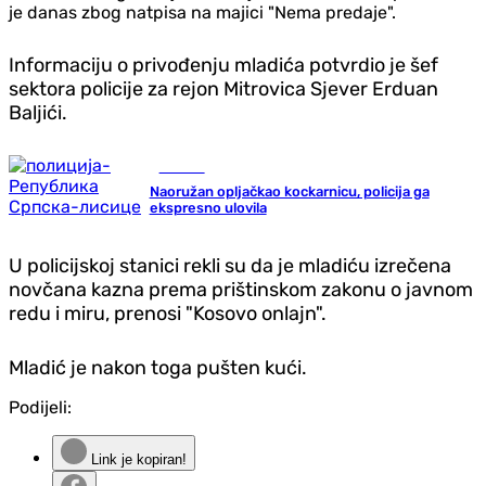
je danas zbog natpisa na majici "Nema predaje".
Informaciju o privođenju mladića potvrdio je šef
sektora policije za rejon Mitrovica Sjever Erduan
Baljići.
Hronika
Naoružan opljačkao kockarnicu, policija ga
ekspresno ulovila
U policijskoj stanici rekli su da je mladiću izrečena
novčana kazna prema prištinskom zakonu o javnom
redu i miru, prenosi "Kosovo onlajn".
Mladić je nakon toga pušten kući.
Podijeli:
Link je kopiran!