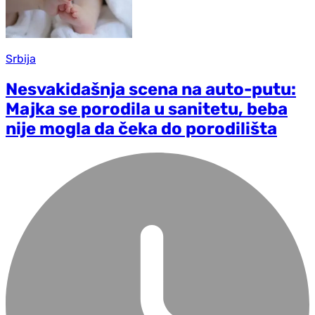
Srbija
Nesvakidašnja scena na auto-putu:
Majka se porodila u sanitetu, beba
nije mogla da čeka do porodilišta