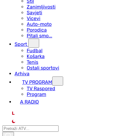
Stil
Zanimljivosti
Savjeti
Vicevi
Auto-moto
Porodica
Pitali smo...
Sport
Fudbal
Košarka
Tenis
Ostali sportovi
Arhiva
TV PROGRAM
ТV Raspored
Program
A RADIO
L