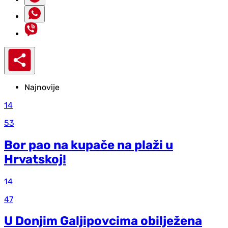
Najnovije
14
53
Bor pao na kupače na plaži u
Hrvatskoj!
14
47
U Donjim Galjipovcima obilježena