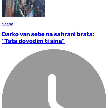
Scena
Darko van sebe na sahrani brata:
''Tata dovodim ti sina''