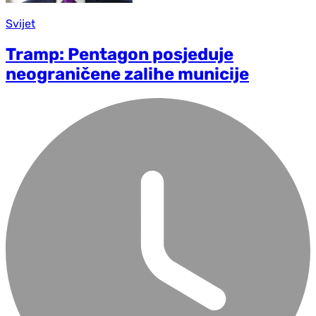
Svijet
Tramp: Pentagon posjeduje
neograničene zalihe municije