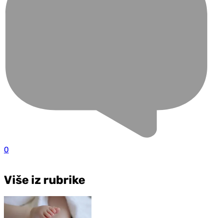
0
Više iz rubrike