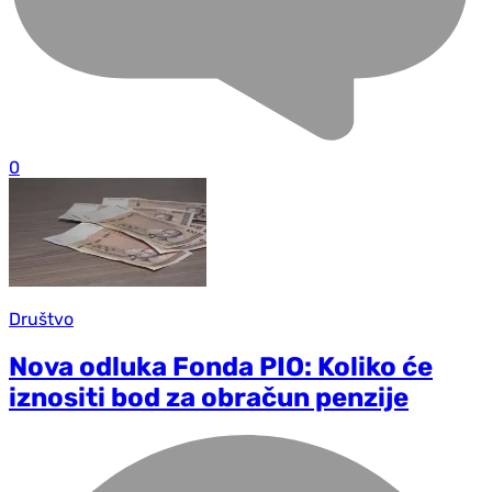
0
Društvo
Nova odluka Fonda PIO: Koliko će
iznositi bod za obračun penzije