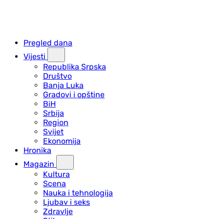
Pregled dana
Vijesti
Republika Srpska
Društvo
Banja Luka
Gradovi i opštine
BiH
Srbija
Region
Svijet
Ekonomija
Hronika
Magazin
Kultura
Scena
Nauka i tehnologija
Ljubav i seks
Zdravlje