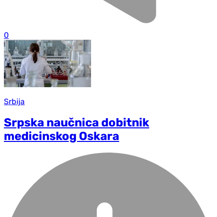
0
Srbija
Srpska naučnica dobitnik
medicinskog Oskara