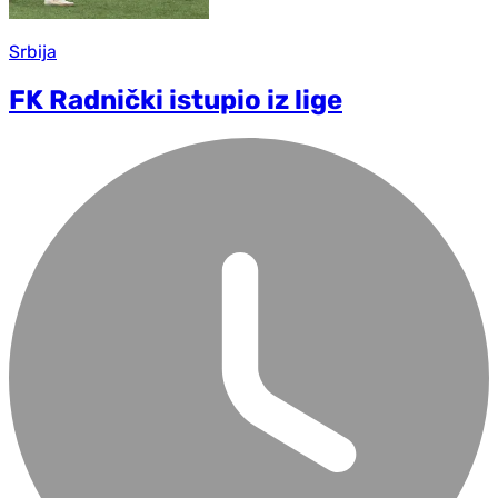
Srbija
FK Radnički istupio iz lige