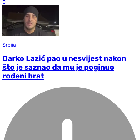
0
Srbija
Darko Lazić pao u nesvijest nakon
što je saznao da mu je poginuo
rođeni brat