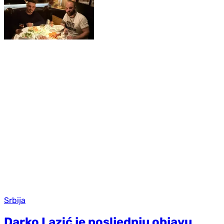
Srbija
Darko Lazić je posljednju objavu