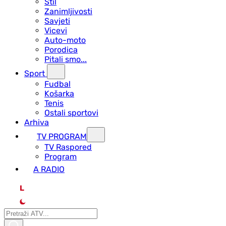
Stil
Zanimljivosti
Savjeti
Vicevi
Auto-moto
Porodica
Pitali smo...
Sport
Fudbal
Košarka
Tenis
Ostali sportovi
Arhiva
TV PROGRAM
ТV Raspored
Program
A RADIO
L