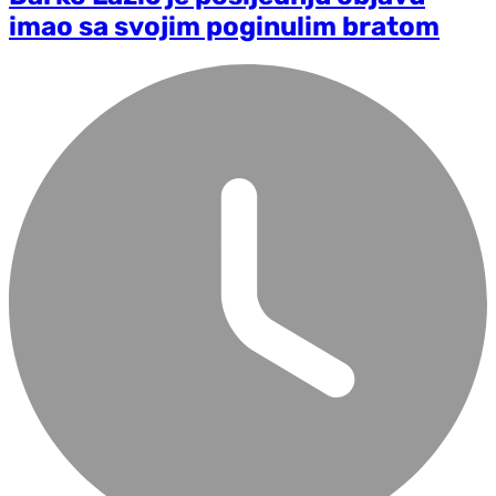
imao sa svojim poginulim bratom