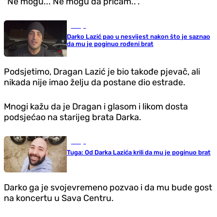
"Ne mogu... Ne mogu da pričam..".
Srbija
Darko Lazić pao u nesvijest nakon što je saznao
da mu je poginuo rođeni brat
Podsjetimo, Dragan Lazić je bio takođe pjevač, ali
nikada nije imao želju da postane dio estrade.
Mnogi kažu da je Dragan i glasom i likom dosta
podsjećao na starijeg brata Darka.
Srbija
Tuga: Od Darka Lazića krili da mu je poginuo brat
Darko ga je svojevremeno pozvao i da mu bude gost
na koncertu u Sava Centru.