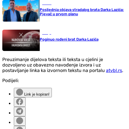
Scena
Posljednja objava stradalog brata Darka Lazića:
Pjevač u prvom planu
Srbija
Poginuo rođeni brat Darka Lazića
Preuzimanje dijelova teksta ili teksta u cjelini je
dozvoljeno uz obavezno navođenje izvora i uz
postavljanje linka ka izvornom tekstu na portalu
atvbl.rs
.
Podijeli:
Link je kopiran!