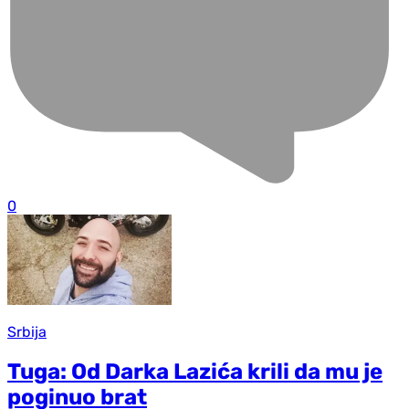
0
Srbija
Tuga: Od Darka Lazića krili da mu je
poginuo brat