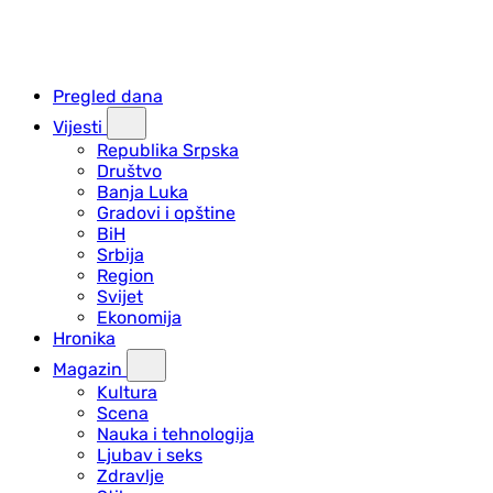
Pregled dana
Vijesti
Republika Srpska
Društvo
Banja Luka
Gradovi i opštine
BiH
Srbija
Region
Svijet
Ekonomija
Hronika
Magazin
Kultura
Scena
Nauka i tehnologija
Ljubav i seks
Zdravlje