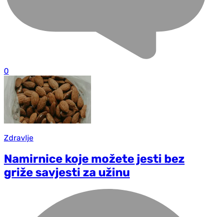
0
Zdravlje
Namirnice koje možete jesti bez
griže savjesti za užinu