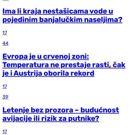
Ima li kraja nestašicama vode u
pojedinim banjalučkim naseljima?
17
44
Evropa je u crvenoj zoni:
Temperatura ne prestaje rasti, čak
je i Austrija oborila rekord
17
39
Letenje bez prozora – budućnost
avijacije ili rizik za putnike?
17