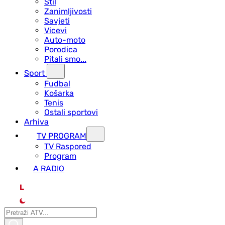
Stil
Zanimljivosti
Savjeti
Vicevi
Auto-moto
Porodica
Pitali smo...
Sport
Fudbal
Košarka
Tenis
Ostali sportovi
Arhiva
TV PROGRAM
ТV Raspored
Program
A RADIO
L