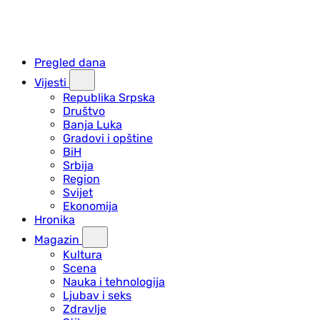
Pregled dana
Vijesti
Republika Srpska
Društvo
Banja Luka
Gradovi i opštine
BiH
Srbija
Region
Svijet
Ekonomija
Hronika
Magazin
Kultura
Scena
Nauka i tehnologija
Ljubav i seks
Zdravlje