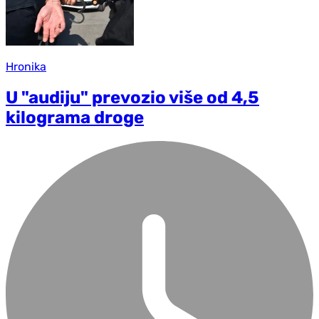
Hronika
U "audiju" prevozio više od 4,5
kilograma droge