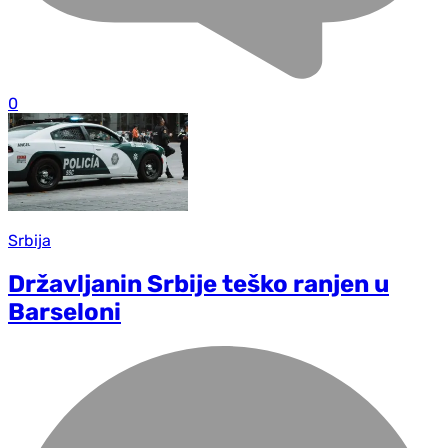
0
Srbija
Državljanin Srbije teško ranjen u
Barseloni