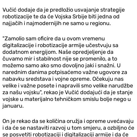
Vučić dodaje da je predložio usvajanje strategije
robotizacije te da će Vojska Srbije biti jedna od
najjačih i najmodernijih ne samo u regionu.
"Zamolio sam oficire da u ovom vremenu
digitalizacije i robotizacije armije učestvuju sa
dodatnom energijom. Naše opred‌jeljenje da
čuvamo mir i stabilnost nije se promenilo, a to
možemo samo ako smo dovoljno jaki i snažni. U
narednim danima potpisaćemo važne ugovore za
nabavku sredstava i vojne opreme. Očekuju nas
velike i važne posete i napravili smo velike narudžbe
za našu vojsku", rekao je Vučić dodajući da je stanje
vojske u materijalno tehničkom smislu bolje nego u
januaru.
On je rekao da se količina oružja i opreme uvećavaju
i da će se nastaviti razvoj u tom smjeru, a ozbiljno će
se posvetiti robotizaciji i digitalizaciji armije i da će