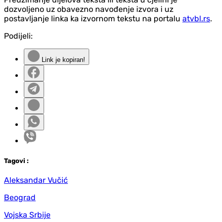
dozvoljeno uz obavezno navođenje izvora i uz
postavljanje linka ka izvornom tekstu na portalu
atvbl.rs
.
Podijeli:
Link je kopiran!
Tag
ovi
:
Aleksandar Vučić
Beograd
Vojska Srbije