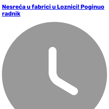
Nesreća u fabrici u Loznici! Poginuo
radnik