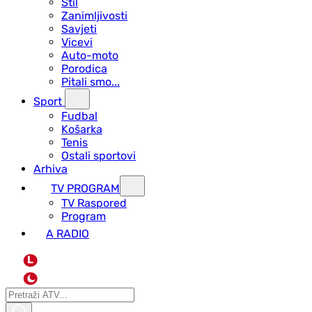
Stil
Zanimljivosti
Savjeti
Vicevi
Auto-moto
Porodica
Pitali smo...
Sport
Fudbal
Košarka
Tenis
Ostali sportovi
Arhiva
TV PROGRAM
ТV Raspored
Program
A RADIO
L