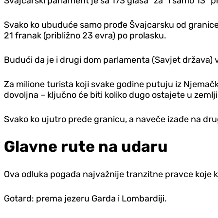
Švajcarski parlament je sa 173 glasa "za" i samo 13 "
Svako ko ubuduće samo prođe Švajcarsku od granice do
21 franak (približno 23 evra) po prolasku.
Budući da je i drugi dom parlamenta (Savjet država) 
Za milione turista koji svake godine putuju iz Njemačk
dovoljna – ključno će biti koliko dugo ostajete u zemlj
Svako ko ujutro pređe granicu, a naveče izađe na dru
Glavne rute na udaru
Ova odluka pogađa najvažnije tranzitne pravce koje k
Gotard: prema jezeru Garda i Lombardiji.