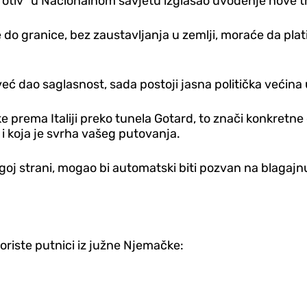
protiv" u Nacionalnom savjetu izglasao uvođenje nove t
 granice, bez zaustavljanja u zemlji, moraće da plati
već dao saglasnost, sada postoji jasna politička većin
e prema Italiji preko tunela Gotard, to znači konkretne
i i koja je svrha vašeg putovanja.
goj strani, mogao bi automatski biti pozvan na blagajn
oriste putnici iz južne Njemačke: