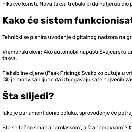
nikakve koristi. Nova taksa trebalo bi da natjerati dio
Kako će sistem funkcionisa
Tehnički se planira uvođenje digitalnog nadzora na g
Vremenski okvir: Ako automobil napusti Švajcarsku u
taksa.
Fleksibilne cijene (Peak Pricing): Svako ko putuje u v
Cilj je motivisati ljude da izbjegavaju sate najvećih za
Šta slijedi?
Iako je parlament donio odluku, sprovođenje će potrajat
Šta se tačno smatra “prolaskom”, a šta “boravkom”? K