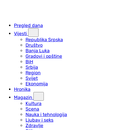
Pregled dana
Vijesti
Republika Srpska
Društvo
Banja Luka
Gradovi i opštine
BiH
Srbija
Region
Svijet
Ekonomija
Hronika
Magazin
Kultura
Scena
Nauka i tehnologija
Ljubav i seks
Zdravlje