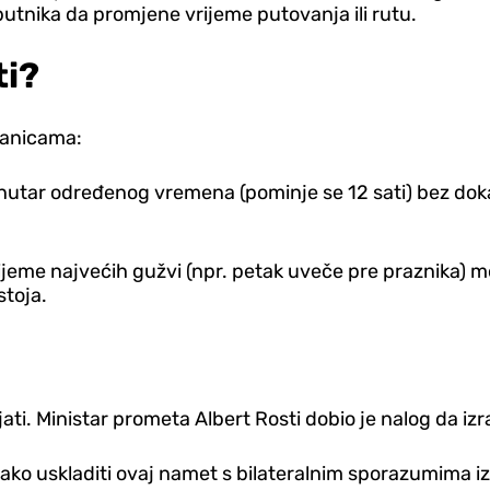
 putnika da promjene vrijeme putovanja ili rutu.
ti?
ranicama:
nutar određenog vremena (pominje se 12 sati) bez doka
rijeme najvećih gužvi (npr. petak uveče pre praznika) m
stoja.
i. Ministar prometa Albert Rosti dobio je nalog da izrad
ako uskladiti ovaj namet s bilateralnim sporazumima i