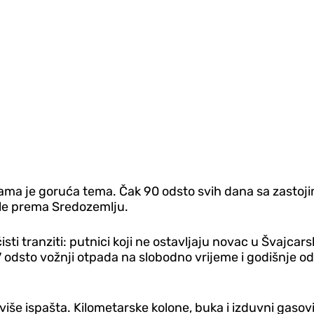
ma je goruća tema. Čak 90 odsto svih dana sa zastoji
rle prema Sredozemlju.
i tranziti: putnici koji ne ostavljaju novac u Švajcars
 odsto vožnji otpada na slobodno vrijeme i godišnje od
iše ispašta. Kilometarske kolone, buka i izduvni gasovi