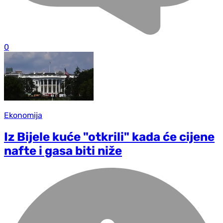
0
Ekonomija
Iz Bijele kuće "otkrili" kada će cijene
nafte i gasa biti niže