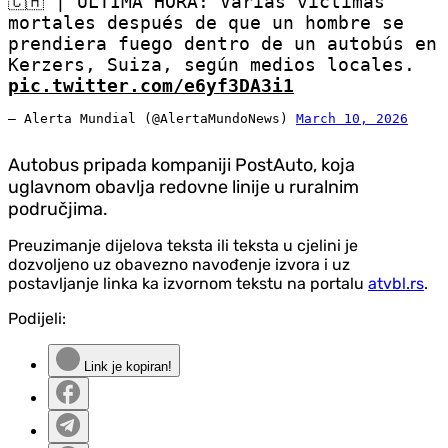
🇨🇭 | ÚLTIMA HORA: Varias víctimas
mortales después de que un hombre se
prendiera fuego dentro de un autobús en
Kerzers, Suiza, según medios locales.
pic.twitter.com/e6yf3DA3i1
— Alerta Mundial (@AlertaMundoNews)
March 10, 2026
Autobus pripada kompaniji PostAuto, koja
uglavnom obavlja redovne linije u ruralnim
područjima.
Preuzimanje dijelova teksta ili teksta u cjelini je
dozvoljeno uz obavezno navođenje izvora i uz
postavljanje linka ka izvornom tekstu na portalu
atvbl.rs
.
Podijeli:
Link je kopiran!