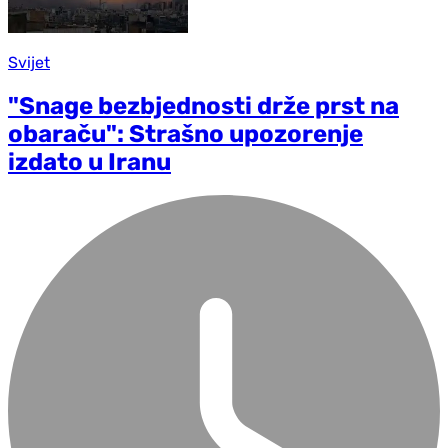
Svijet
"Snage bezbjednosti drže prst na
obaraču": Strašno upozorenje
izdato u Iranu