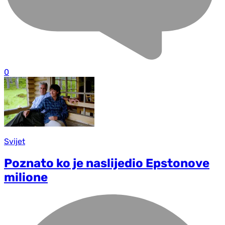
0
Svijet
Poznato ko je naslijedio Epstonove
milione