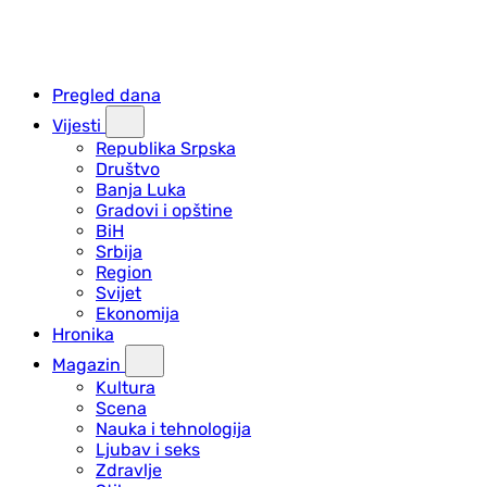
Pregled dana
Vijesti
Republika Srpska
Društvo
Banja Luka
Gradovi i opštine
BiH
Srbija
Region
Svijet
Ekonomija
Hronika
Magazin
Kultura
Scena
Nauka i tehnologija
Ljubav i seks
Zdravlje