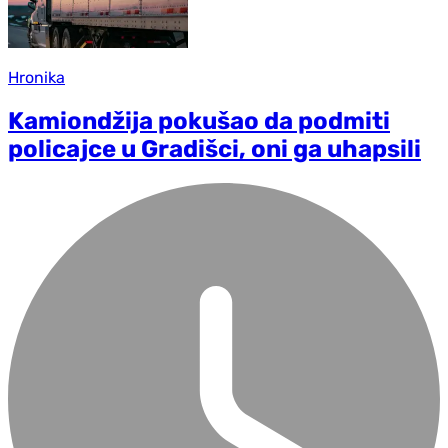
Hronika
Kamiondžija pokušao da podmiti
policajce u Gradišci, oni ga uhapsili