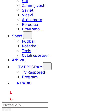
Stil
Zanimljivosti
Savjeti
Vicevi
Auto-moto
Porodica
Pitali smo...
Sport
Fudbal
Košarka
Tenis
Ostali sportovi
Arhiva
TV PROGRAM
ТV Raspored
Program
A RADIO
L