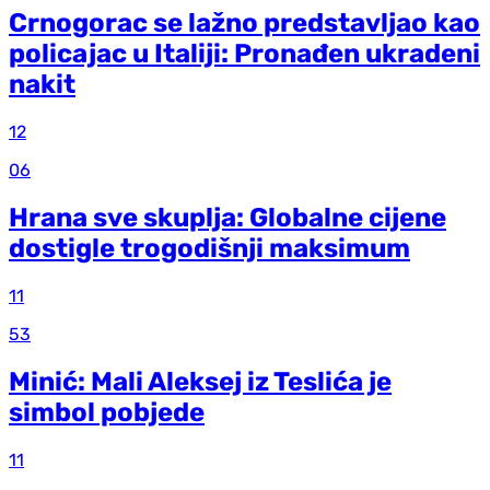
Crnogorac se lažno predstavljao kao
policajac u Italiji: Pronađen ukradeni
nakit
12
06
Hrana sve skuplja: Globalne cijene
dostigle trogodišnji maksimum
11
53
Minić: Mali Aleksej iz Teslića je
simbol pobjede
11