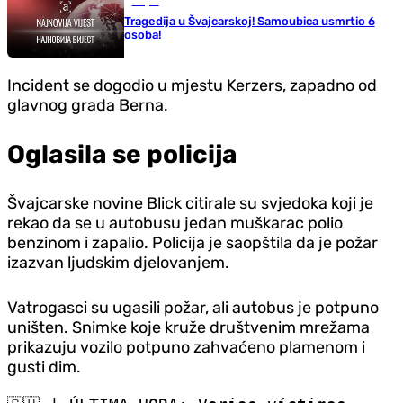
Svijet
Tragedija u Švajcarskoj! Samoubica usmrtio 6
osoba!
Incident se dogodio u mjestu Kerzers, zapadno od
glavnog grada Berna.
Oglasila se policija
Švajcarske novine Blick citirale su svjedoka koji je
rekao da se u autobusu jedan muškarac polio
benzinom i zapalio. Policija je saopštila da je požar
izazvan ljudskim djelovanjem.
Vatrogasci su ugasili požar, ali autobus je potpuno
uništen. Snimke koje kruže društvenim mrežama
prikazuju vozilo potpuno zahvaćeno plamenom i
gusti dim.