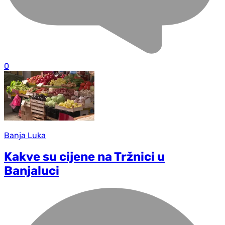
0
Banja Luka
Kakve su cijene na Tržnici u
Banjaluci