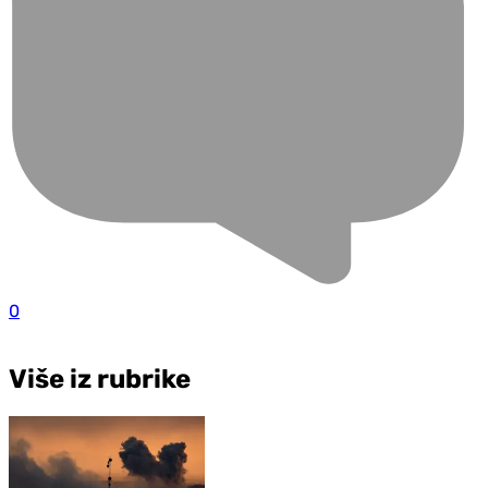
0
Više iz rubrike