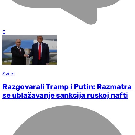
0
Svijet
Razgovarali Tramp i Putin: Razmatra
se ublažavanje sankcija ruskoj nafti