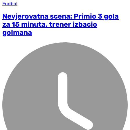
Fudbal
Nevjerovatna scena: Primio 3 gola
za 15 minuta, trener izbacio
golmana