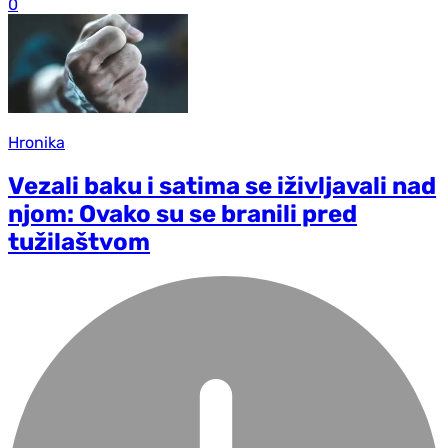
0
Hronika
Vezali baku i satima se iživljavali nad
njom: Ovako su se branili pred
tužilaštvom