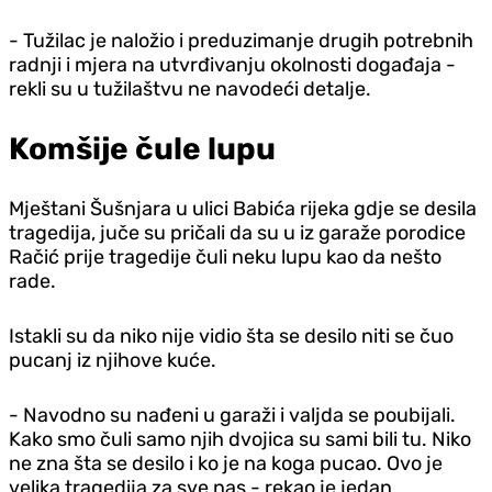
- Tužilac je naložio i preduzimanje drugih potrebnih
radnji i mjera na utvrđivanju okolnosti događaja -
rekli su u tužilaštvu ne navodeći detalje.
Komšije čule lupu
Mještani Šušnjara u ulici Babića rijeka gdje se desila
tragedija, juče su pričali da su u iz garaže porodice
Račić prije tragedije čuli neku lupu kao da nešto
rade.
Istakli su da niko nije vidio šta se desilo niti se čuo
pucanj iz njihove kuće.
- Navodno su nađeni u garaži i valjda se poubijali.
Kako smo čuli samo njih dvojica su sami bili tu. Niko
ne zna šta se desilo i ko je na koga pucao. Ovo je
velika tragedija za sve nas - rekao je jedan