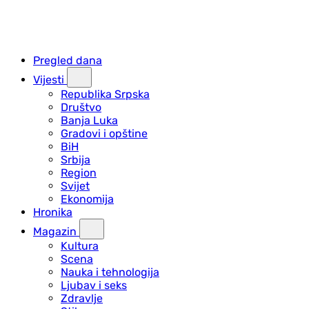
Pregled dana
Vijesti
Republika Srpska
Društvo
Banja Luka
Gradovi i opštine
BiH
Srbija
Region
Svijet
Ekonomija
Hronika
Magazin
Kultura
Scena
Nauka i tehnologija
Ljubav i seks
Zdravlje