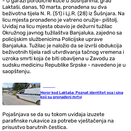
- U garaži porodične kuće u Šušnjarima, grad
Laktaši, danas, 10 marta, pronađena su dva
beživotna tijela N. R. (51) i Lj.R. (28) iz Šušnjara. Na
licu mjesta pronađeno je vatreno oružje- pištolj.
Uviđaj na licu mjesta obavio je dežurni tužilac
Okružnog javnog tužilaštva Banjaluka, zajedno sa
policijskim službenicima Policijske uprave
Banjaluka. Tužilac je naložio da se izvrši obdukcija
beživotnih tijela radi utvrđivanja tačnog vremena i
uzroka smrti koja će biti obavljena u Zavodu za
sudsku medicinu Republike Srpske - navedeno je u
saopštenju.
Hronika
Horor kod Laktaša: Poznat identitet oca i sina
koji su pronađeni mrtvi
Pojašnjava se da su tokom uviđaja izuzete
parafinske rukavice za potrebe vještačenja na
prisustvo barutnih čestica.