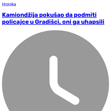
Hronika
Kamiondžija pokušao da podmiti
policajce u Gradišci, oni ga uhapsili