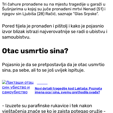
Tri čahure pronađene su na mjestu tragedije u garaži u
Šušnjarima u kojoj su juče pronađeni mrtvi Nenad (51) i
njegov sin Ljubiša (28) Račić, saznaje "Glas Srpske".
Pored tijela je pronađen i pištolj i kako je pojasnio
izvor blizak istrazi najverovatnije se radi o ubistvu i
samoubistvu.
Otac usmrtio sina?
Pojasnio je da se pretpostavlja da je otac usmrtio
sina, pa sebe, ali to se još uvijek ispituje.
Hronika
Novi detalji tragedije kod Laktaša: Poznata
imena oca i sina, svemu prethodila svađa?
- Izuzete su parafinske rukavice i tek nakon
vještačenja znaće se ko je zaista potegao oružje -