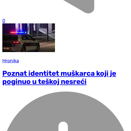
0
Hronika
Poznat identitet muškarca koji je
poginuo u teškoj nesreći