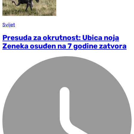
Svijet
Presuda za okrutnost: Ubica noja
Zeneka osuđen na 7 godine zatvora