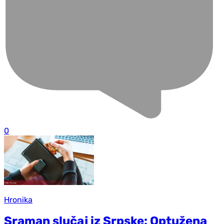
0
Hronika
Sraman slučaj iz Srpske: Optužena