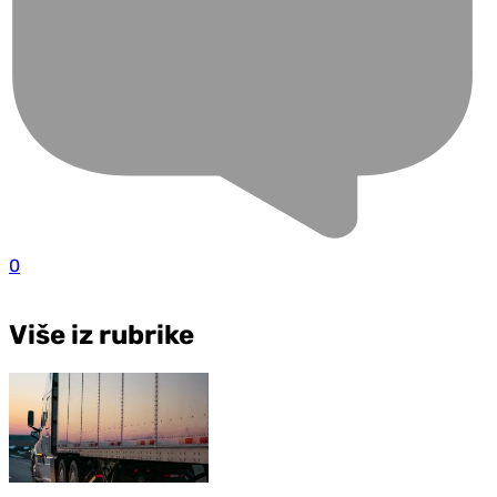
0
Više iz rubrike