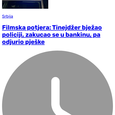
Srbija
Filmska potjera: Tinejdžer bježao
policiji, zakucao se u bankinu, pa
odjurio pješke