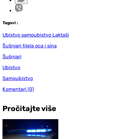
Tag
ovi
:
Ubistvo samoubistvo Laktaši
Šušnjari tijela oca i sina
Šušnjari
Ubistvo
Samoubistvo
Komentari
(0)
Pročitajte više