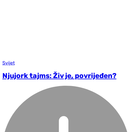
Svijet
Njujork tajms: Živ je, povrijeđen?