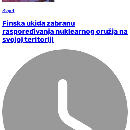
Svijet
Finska ukida zabranu
raspoređivanja nuklearnog oružja na
svojoj teritoriji