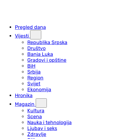
Pregled dana
Vijesti
Republika Srpska
Društvo
Banja Luka
Gradovi i opštine
BiH
Srbija
Region
Svijet
Ekonomija
Hronika
Magazin
Kultura
Scena
Nauka i tehnologija
Ljubav i seks
Zdravlje