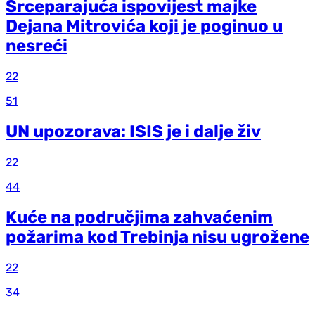
Srceparajuća ispovijest majke
Dejana Mitrovića koji je poginuo u
nesreći
22
51
UN upozorava: ISIS je i dalje živ
22
44
Kuće na područjima zahvaćenim
požarima kod Trebinja nisu ugrožene
22
34