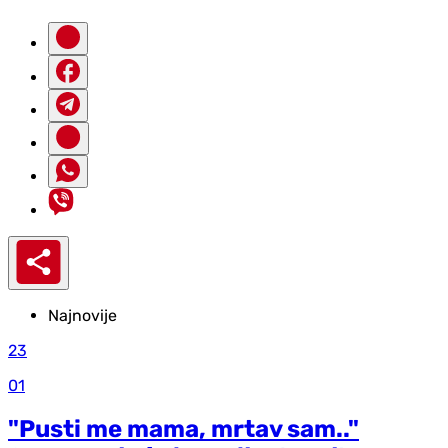
Najnovije
23
01
"Pusti me mama, mrtav sam.."