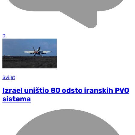
0
Svijet
Izrael uništio 80 odsto iranskih PVO
sistema