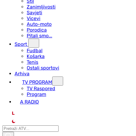
Stil
Zanimljivosti
Savjeti
Vicevi
Auto-moto
Porodica
Pitali smo...
Sport
Fudbal
Košarka
Tenis
Ostali sportovi
Arhiva
TV PROGRAM
ТV Raspored
Program
A RADIO
L