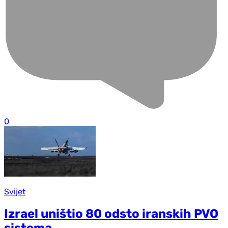
0
Svijet
Izrael uništio 80 odsto iranskih PVO
sistema