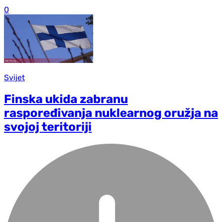
0
Svijet
Finska ukida zabranu
raspoređivanja nuklearnog oružja na
svojoj teritoriji