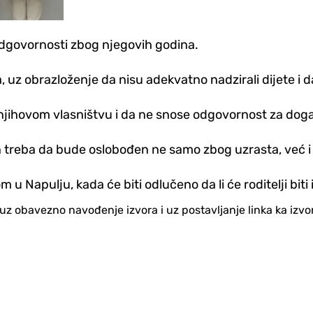
odgovornosti zbog njegovih godina.
a, uz obrazloženje da nisu adekvatno nadzirali dijete i d
a u njihovom vlasništvu i da ne snose odgovornost za dog
n treba da bude oslobođen ne samo zbog uzrasta, već i 
 u Napulju, kada će biti odlučeno da li će roditelji bit
no uz obavezno navođenje izvora i uz postavljanje linka ka iz