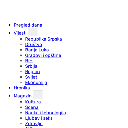
Pregled dana
Vijesti
Republika Srpska
Društvo
Banja Luka
Gradovi i opštine
BiH
Srbija
Region
Svijet
Ekonomija
Hronika
Magazin
Kultura
Scena
Nauka i tehnologija
Ljubav i seks
Zdravlje