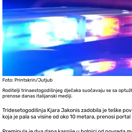
Foto:
Printskrin/Jutjub
Roditelji trinaestogodišnjeg dječaka suočavaju se sa optužb
prenose danas italijanski mediji.
Tridesetogodišnja Kjara Jakonis zadobila je teške pov
koja je pala sa visine od oko 10 metara, prenosi portal 
Preminula je dva dana kasnije u bolnici od povreda 