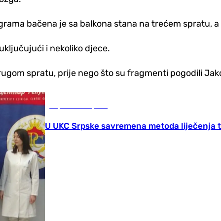
grama bačena je sa balkona stana na trećem spratu, a s
uključujući i nekoliko djece.
drugom spratu, prije nego što su fragmenti pogodili Ja
Republika Srpska
U UKC Srpske savremena metoda liječenja 