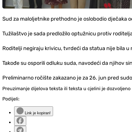
Sud za maloljetnike prethodno je oslobodio dječaka 
Tužilaštvo je sada predložilo optužnicu protiv roditelj
Roditelji negiraju krivicu, tvrdeći da statua nije bil
Takođe su osporili odluku suda, navodeći da njihov si
Preliminarno ročište zakazano je za 26. jun pred sudom
Preuzimanje dijelova teksta ili teksta u cjelini je dozvolje
Podijeli:
Link je kopiran!