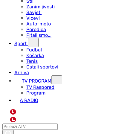
Stil
Zanimljivosti
Savjeti
Vicevi
Auto-moto
Porodica
Pitali smo...
Sport
Fudbal
Košarka
Tenis
Ostali sportovi
Arhiva
TV PROGRAM
ТV Raspored
Program
A RADIO
L