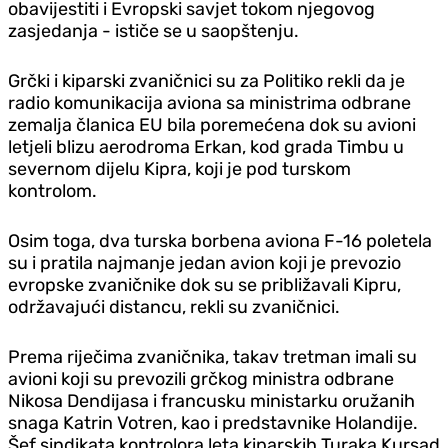
obavijestiti i Evropski savjet tokom njegovog
zasjedanja - ističe se u saopštenju.
Grčki i kiparski zvaničnici su za Politiko rekli da je
radio komunikacija aviona sa ministrima odbrane
zemalja članica EU bila poremećena dok su avioni
letjeli blizu aerodroma Erkan, kod grada Timbu u
severnom dijelu Kipra, koji je pod turskom
kontrolom.
Osim toga, dva turska borbena aviona F-16 poletela
su i pratila najmanje jedan avion koji je prevozio
evropske zvaničnike dok su se približavali Kipru,
održavajući distancu, rekli su zvaničnici.
Prema riječima zvaničnika, takav tretman imali su
avioni koji su prevozili grčkog ministra odbrane
Nikosa Dendijasa i francusku ministarku oružanih
snaga Katrin Votren, kao i predstavnike Holandije.
Šef sindikata kontrolora leta kiparskih Turaka Kursad