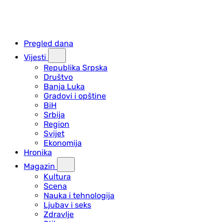
Pregled dana
Vijesti
Republika Srpska
Društvo
Banja Luka
Gradovi i opštine
BiH
Srbija
Region
Svijet
Ekonomija
Hronika
Magazin
Kultura
Scena
Nauka i tehnologija
Ljubav i seks
Zdravlje