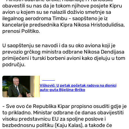
obavestili su nas da je tokom njihove posjete Kipru
avion u kojem su se nalazili doživio smetnje sa
ilegalnog aerodroma Timbu - saopšteno je iz
kancelarije predsednika Kipra Nikosa Hristodulidisa,
prenosi Politiko.
U saopštenju se navodi i da su oko aviona koji je
prevozio grčkog ministra odbrane Nikosa Dendijasa
primijećeni i turski borbeni avioni kako djeluju u tom
području.
Društvo
Višković: U petak početak radova na dionici
auto-puta Bijeljina-Brčko
- Sve ovo će Republika Kipar propisno osuditi gdje je
to prikladno. Ministar odbrane će danas obavijestiti
visoku predstavnicu EU za spoljne poslove i
bezbednosnu politiku (Kaju Kalas), a takođe će