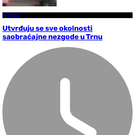
Hronika
Utvrđuju se sve okolnosti
saobraćajne nezgode u Trnu