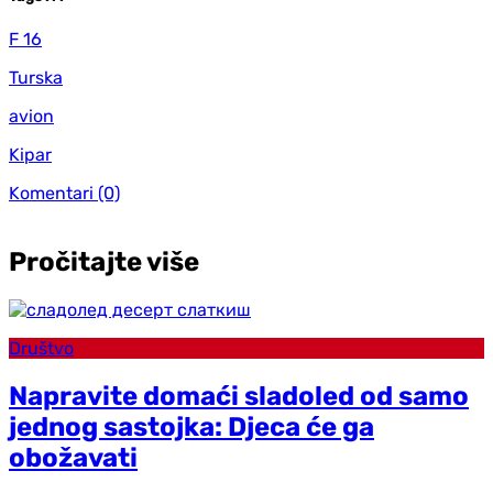
F 16
Turska
avion
Kipar
Komentari
(0)
Pročitajte više
Društvo
Napravite domaći sladoled od samo
jednog sastojka: D‌jeca će ga
obožavati