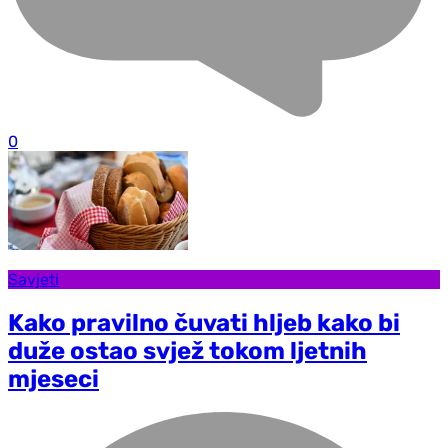
0
Savjeti
Kako pravilno čuvati hljeb kako bi
duže ostao svjež tokom ljetnih
mjeseci