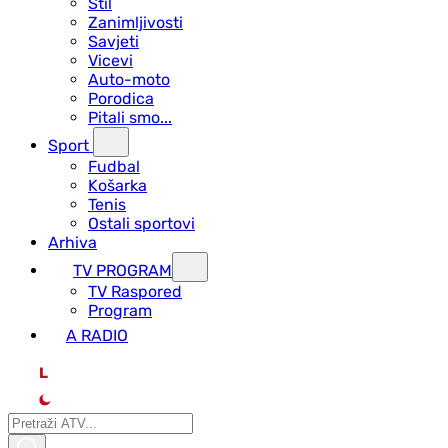
Stil
Zanimljivosti
Savjeti
Vicevi
Auto-moto
Porodica
Pitali smo...
Sport
Fudbal
Košarka
Tenis
Ostali sportovi
Arhiva
TV PROGRAM
ТV Raspored
Program
A RADIO
L