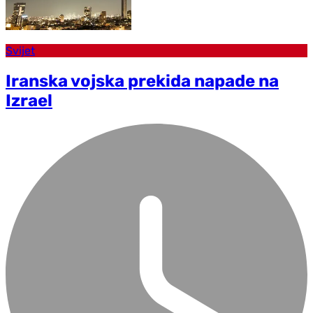
Svijet
Iranska vojska prekida napade na
Izrael