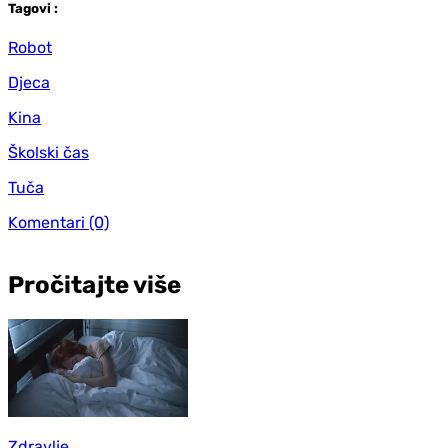
Tag
ovi
:
Robot
Djeca
Kina
Školski čas
Tuča
Komentari
(0)
Pročitajte više
Zdravlje