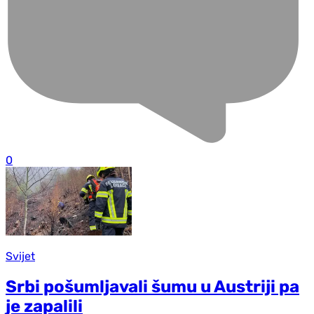
0
Svijet
Srbi pošumljavali šumu u Austriji pa
je zapalili