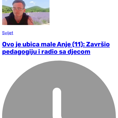
Svijet
Ovo je ubica male Anje (11): Završio
pedagogiju i radio sa djecom