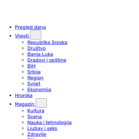
Pregled dana
Vijesti
Republika Srpska
Društvo
Banja Luka
Gradovi i opštine
BiH
Srbija
Region
Svijet
Ekonomija
Hronika
Magazin
Kultura
Scena
Nauka i tehnologija
Ljubav i seks
Zdravlje