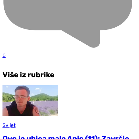
0
Više iz rubrike
Svijet
Ovo je ubica male Anje (11): Završio