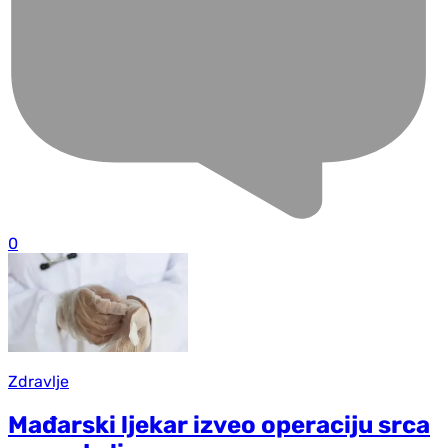
0
Zdravlje
Mađarski ljekar izveo operaciju srca