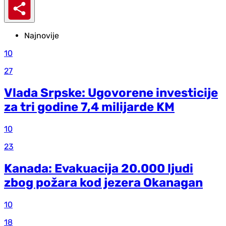
Najnovije
10
27
Vlada Srpske: Ugovorene investicije
za tri godine 7,4 milijarde KM
10
23
Kanada: Evakuacija 20.000 ljudi
zbog požara kod jezera Okanagan
10
18