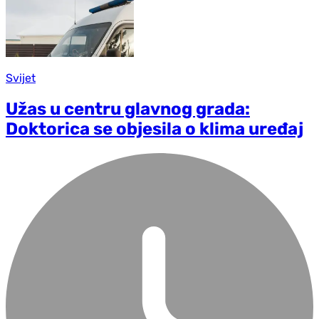
Svijet
Užas u centru glavnog grada:
Doktorica se objesila o klima uređaj