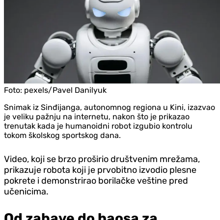
Foto:
pexels/Pavel Danilyuk
Snimak iz Sinđijanga, autonomnog regiona u Kini, izazvao
je veliku pažnju na internetu, nakon što je prikazao
trenutak kada je humanoidni robot izgubio kontrolu
tokom školskog sportskog dana.
Video, koji se brzo proširio društvenim mrežama,
prikazuje robota koji je prvobitno izvodio plesne
pokrete i demonstrirao borilačke veštine pred
učenicima.
Od zabave do haosa za