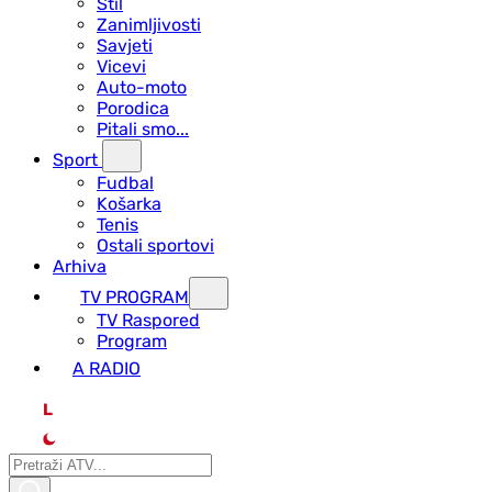
Stil
Zanimljivosti
Savjeti
Vicevi
Auto-moto
Porodica
Pitali smo...
Sport
Fudbal
Košarka
Tenis
Ostali sportovi
Arhiva
TV PROGRAM
ТV Raspored
Program
A RADIO
L