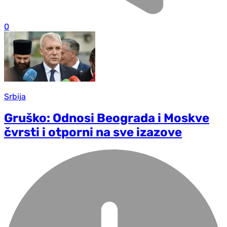
0
Srbija
Gruško: Odnosi Beograda i Moskve
čvrsti i otporni na sve izazove