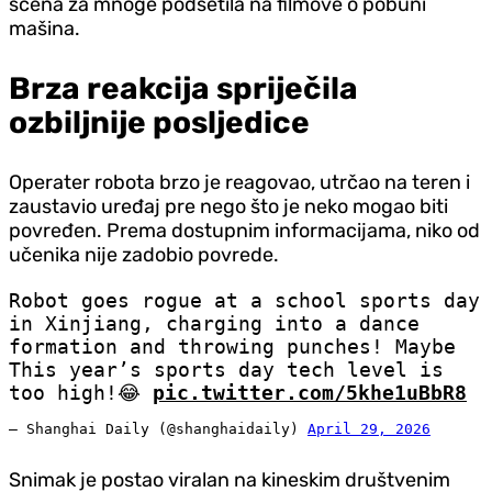
scena za mnoge podsetila na filmove o pobuni
mašina.
Brza reakcija spriječila
ozbiljnije posljedice
Operater robota brzo je reagovao, utrčao na teren i
zaustavio uređaj pre nego što je neko mogao biti
povređen. Prema dostupnim informacijama, niko od
učenika nije zadobio povrede.
Robot goes rogue at a school sports day
in Xinjiang, charging into a dance
formation and throwing punches! Maybe
This year’s sports day tech level is
too high!😂
pic.twitter.com/5khe1uBbR8
— Shanghai Daily (@shanghaidaily)
April 29, 2026
Snimak je postao viralan na kineskim društvenim