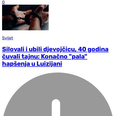
0
Svijet
Silovali i ubili djevojčicu, 40 godina
čuvali tajnu: Konačno "pala"
hapšenja u Luizijani