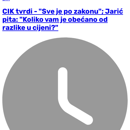
CIK tvrdi - "Sve je po zakonu"; Jarić
pita: "Koliko vam je obećano od
razlike u cijeni?"