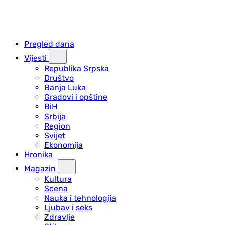
Pregled dana
Vijesti
Republika Srpska
Društvo
Banja Luka
Gradovi i opštine
BiH
Srbija
Region
Svijet
Ekonomija
Hronika
Magazin
Kultura
Scena
Nauka i tehnologija
Ljubav i seks
Zdravlje