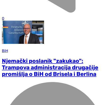
0
BiH
Njemački poslanik "zakukao":
Trampova administracija drugačije
promišlja o BiH od Brisela i Berlina