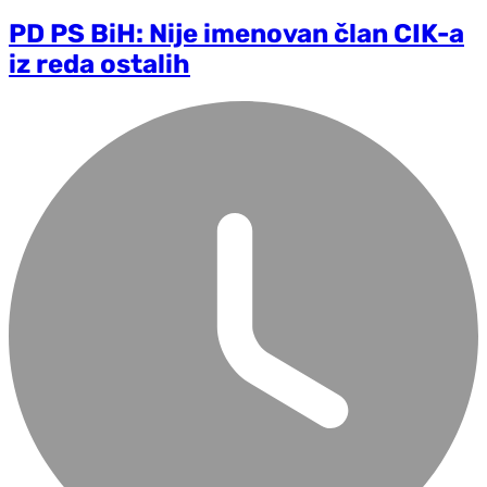
PD PS BiH: Nije imenovan član CIK-a
iz reda ostalih