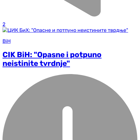
2
BiH
CIK BiH: "Opasne i potpuno
neistinite tvrdnje"