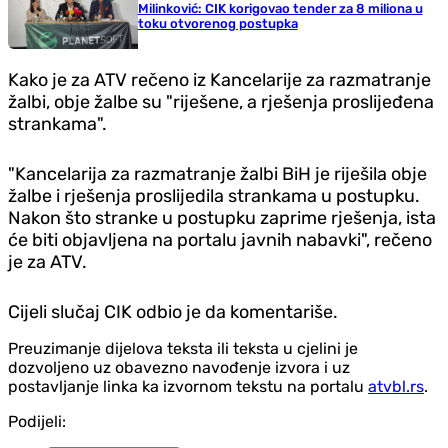
Milinković: CIK korigovao tender za 8 miliona u
toku otvorenog postupka
Kako je za ATV rečeno iz Kancelarije za razmatranje
žalbi, obje žalbe su "riješene, a rješenja proslijeđena
strankama".
"Kancelarija za razmatranje žalbi BiH je riješila obje
žalbe i rješenja proslijedila strankama u postupku.
Nakon što stranke u postupku zaprime rješenja, ista
će biti objavljena na portalu javnih nabavki", rečeno
je za ATV.
Cijeli slučaj CIK odbio je da komentariše.
Preuzimanje dijelova teksta ili teksta u cjelini je
dozvoljeno uz obavezno navođenje izvora i uz
postavljanje linka ka izvornom tekstu na portalu
atvbl.rs
.
Podijeli: