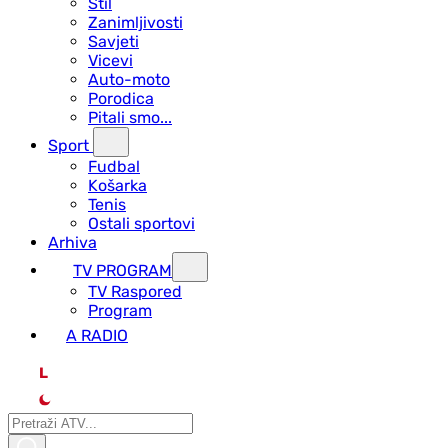
Stil
Zanimljivosti
Savjeti
Vicevi
Auto-moto
Porodica
Pitali smo...
Sport
Fudbal
Košarka
Tenis
Ostali sportovi
Arhiva
TV PROGRAM
ТV Raspored
Program
A RADIO
L