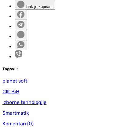
Link je kopiran!
Tag
ovi
:
planet soft
CIK BiH
izborne tehnologije
Smartmatik
Komentari
(0)