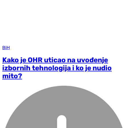
BiH
Kako je OHR uticao na uvođenje
izbornih tehnologija i ko je nudio
mito?