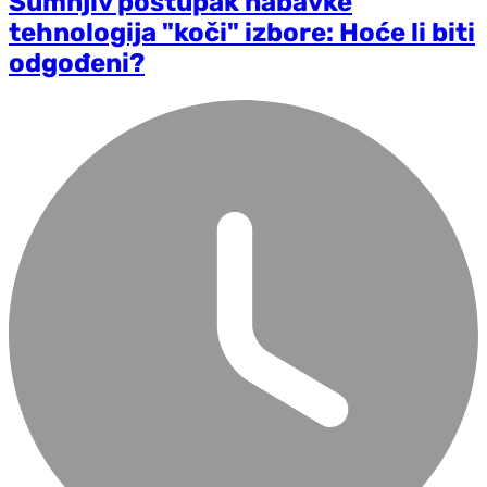
Sumnjiv postupak nabavke
tehnologija "koči" izbore: Hoće li biti
odgođeni?