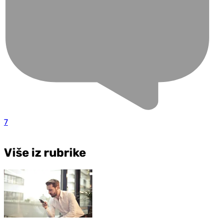
7
Više iz rubrike