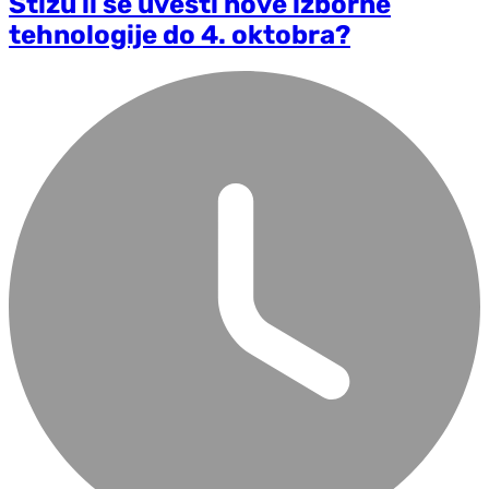
Stižu li se uvesti nove izborne
tehnologije do 4. oktobra?