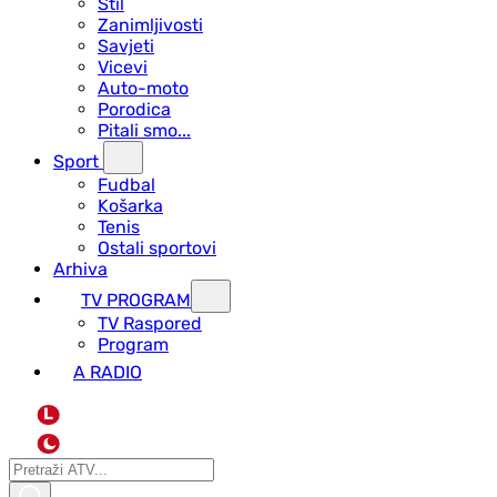
Stil
Zanimljivosti
Savjeti
Vicevi
Auto-moto
Porodica
Pitali smo...
Sport
Fudbal
Košarka
Tenis
Ostali sportovi
Arhiva
TV PROGRAM
ТV Raspored
Program
A RADIO
L