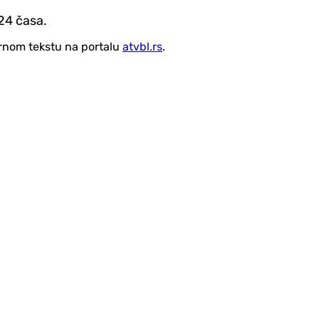
24 časa.
vornom tekstu na portalu
atvbl.rs
.