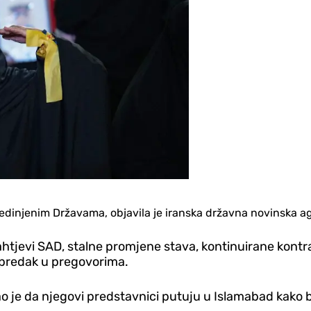
edinjenim Državama, objavila je iranska državna novinska a
zahtjevi SAD, stalne promjene stava, kontinuirane kon
apredak u pregovorima.
 je da njegovi predstavnici putuju u Islamabad kako b