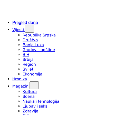
Pregled dana
Vijesti
Republika Srpska
Društvo
Banja Luka
Gradovi i opštine
BiH
Srbija
Region
Svijet
Ekonomija
Hronika
Magazin
Kultura
Scena
Nauka i tehnologija
Ljubav i seks
Zdravlje