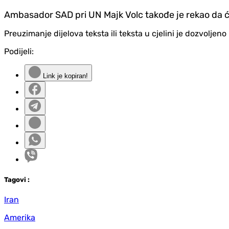
Ambasador SAD pri UN Majk Volc takođe je rekao da će
Preuzimanje dijelova teksta ili teksta u cjelini je dozvolje
Podijeli:
Link je kopiran!
Tag
ovi
:
Iran
Amerika