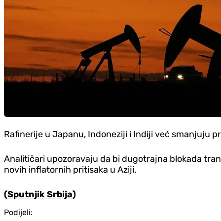
Rafinerije u Japanu, Indoneziji i Indiji već smanjuju p
Analitičari upozoravaju da bi dugotrajna blokada t
novih inflatornih pritisaka u Aziji.
(Sputnjik Srbija)
Podijeli: