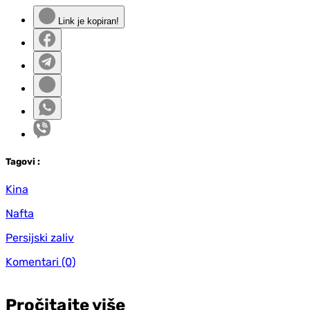
Link je kopiran!
Tag
ovi
:
Kina
Nafta
Persijski zaliv
Komentari
(0)
Pročitajte više