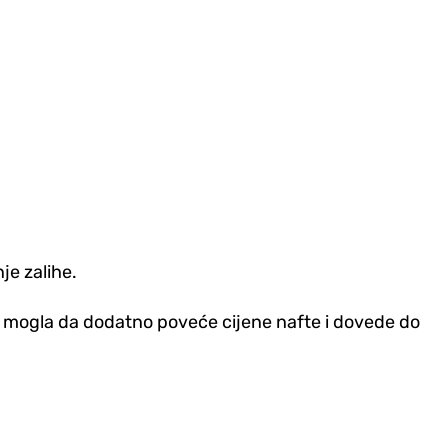
je zalihe.
 mogla da dodatno poveće cijene nafte i dovede do