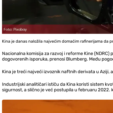
Kina je danas naložila najvećim domaćim rafinerijama da pri
Nacionalna komisija za razvoj i reforme Kine (NDRC) p
dogovorenih isporuka, prenosi Blumberg. Među pogođe
Kina je treći najveći izvoznik naftnih derivata u Aziji
Industrijski analitičari ističu da Kina koristi sistem 
sigurnost, a slično je već postupila u februaru 2022. 