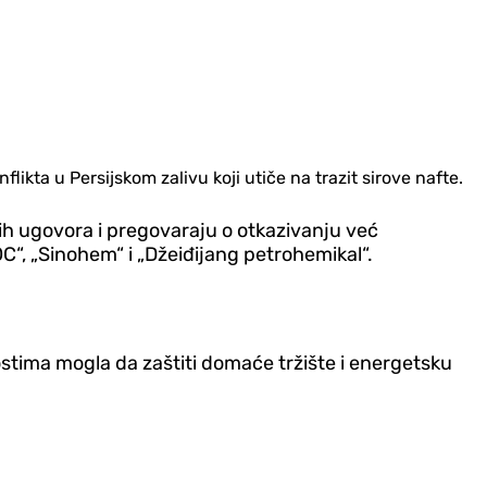
ikta u Persijskom zalivu koji utiče na trazit sirove nafte.
ih ugovora i pregovaraju o otkazivanju već
, „Sinohem“ i „Džeiđijang petrohemikal“.
lnostima mogla da zaštiti domaće tržište i energetsku