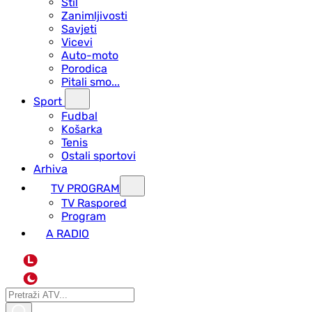
Stil
Zanimljivosti
Savjeti
Vicevi
Auto-moto
Porodica
Pitali smo...
Sport
Fudbal
Košarka
Tenis
Ostali sportovi
Arhiva
TV PROGRAM
ТV Raspored
Program
A RADIO
L