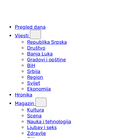
Pregled dana
Vijesti
Republika Srpska
Društvo
Banja Luka
Gradovi i opštine
BiH
Srbija
Region
Svijet
Ekonomija
Hronika
Magazin
Kultura
Scena
Nauka i tehnologija
Ljubav i seks
Zdravlje