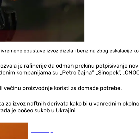
vremeno obustave izvoz dizela i benzina zbog eskalacije konfl
ozvala je rafinerije da odmah prekinu potpisivanje nov
nim kompanijama su „Petro čajna“, „Sinopek“, „CNOOC“
, ali većinu proizvodnje koristi za domaće potrebe.
kvota za izvoz naftnih derivata kako bi u vanrednim oko
kada je počeo sukob u Ukrajini.
Ekonomija