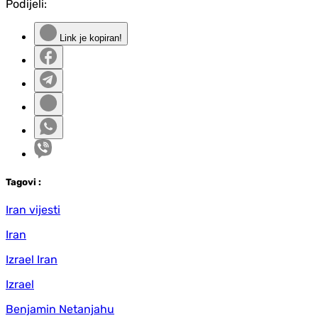
Podijeli:
Link je kopiran!
Tag
ovi
:
Iran vijesti
Iran
Izrael Iran
Izrael
Benjamin Netanjahu