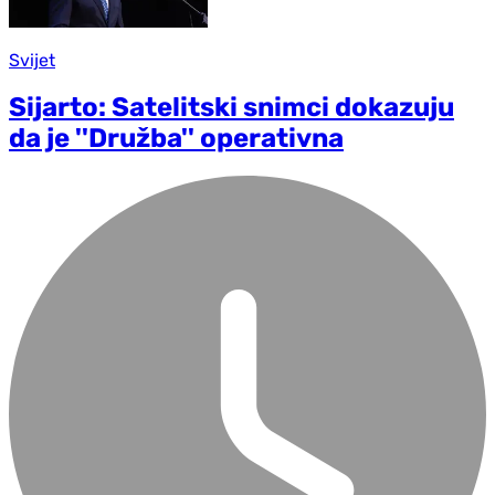
Svijet
Sijarto: Satelitski snimci dokazuju
da je ''Družba'' operativna