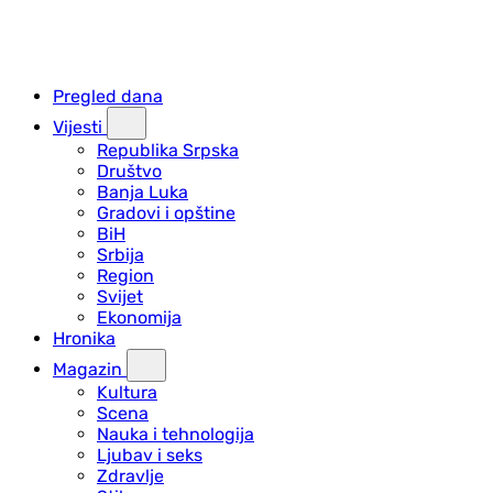
Pregled dana
Vijesti
Republika Srpska
Društvo
Banja Luka
Gradovi i opštine
BiH
Srbija
Region
Svijet
Ekonomija
Hronika
Magazin
Kultura
Scena
Nauka i tehnologija
Ljubav i seks
Zdravlje