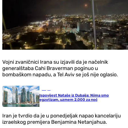
Vojni zvaničnici Irana su izjavili da je načelnik
generalštaba Cahi Braverman poginuo u
bombaškom napadu, a Tel Aviv se još nije oglasio.
Svijet
Ispovijest Nataše iz Dubaija: Njima smo
egzotizam, uzmem 2.000 za noć
Iran je tvrdio da je u ponedjeljak napao kancelariju
izraelskog premijera Benjamina Netanjahua.