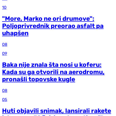
10
"More, Marko ne ori drumove":
Poljoprivrednik preorao asfalt pa
uhapšen
08
09
Baka nije znala šta nosi u koferu:
Kada su ga otvorili na aerodromu,
pronašli topovske kugle
08
05
Huti objavili snimak, lansirali rakete