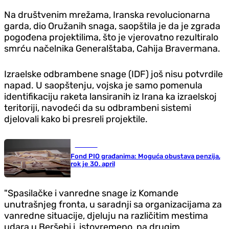
Na društvenim mrežama, Iranska revolucionarna
garda, dio Oružanih snaga, saopštila je da je zgrada
pogođena projektilima, što je vjerovatno rezultiralo
smrću načelnika Generalštaba, Cahija Bravermana.
Izraelske odbrambene snage (IDF) još nisu potvrdile
napad. U saopštenju, vojska je samo pomenula
identifikaciju raketa lansiranih iz Irana ka izraelskoj
teritoriji, navodeći da su odbrambeni sistemi
djelovali kako bi presreli projektile.
Društvo
Fond PIO građanima: Moguća obustava penzija,
rok je 30. april
"Spasilačke i vanredne snage iz Komande
unutrašnjeg fronta, u saradnji sa organizacijama za
vanredne situacije, djeluju na različitim mestima
udara u Beršebi i, istovremeno, na drugim