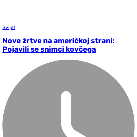
Svijet
Nove žrtve na američkoj strani:
Pojavili se snimci kovčega