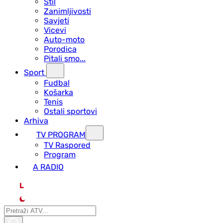
Stil
Zanimljivosti
Savjeti
Vicevi
Auto-moto
Porodica
Pitali smo...
Sport
Fudbal
Košarka
Tenis
Ostali sportovi
Arhiva
TV PROGRAM
ТV Raspored
Program
A RADIO
L