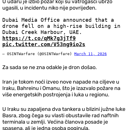
U udaru je izbio požar koji su vatrogasci ubrzo
ugasili, u incidentu niko nije povrijeđen.
Dubai Media Office announced that a
drone fell on a high-rise building in
Dubai Creek Harbour, UAE.
https://t.co/qMk7g3jTf9
pic.twitter.com/V53ng9io2s
— OSINTWarfare (@OSINTWarfare)
March 11, 2026
Za sada se ne zna odakle je dron došao.
Iran je tokom noći izveo nove napade na ciljeve u
Iraku, Bahreinu i Omanu, što je izazvalo požare na
više energetskih postrojenja i luka u regionu.
U Iraku su zapaljena dva tankera u blizini južne luke
Basra, zbog čega su vlasti obustavile rad naftnih
terminala u zemlji. Većina članova posade je
spasena, ali je jedna osoba poginula.