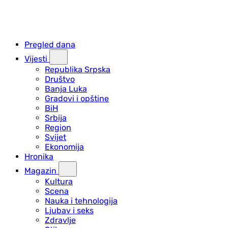
Pregled dana
Vijesti
Republika Srpska
Društvo
Banja Luka
Gradovi i opštine
BiH
Srbija
Region
Svijet
Ekonomija
Hronika
Magazin
Kultura
Scena
Nauka i tehnologija
Ljubav i seks
Zdravlje