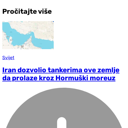
Pročitajte više
Svijet
Iran dozvolio tankerima ove zemlje
da prolaze kroz Hormuški moreuz