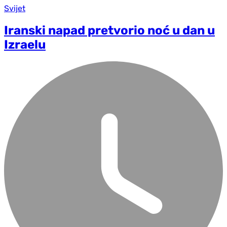
Svijet
Iranski napad pretvorio noć u dan u
Izraelu