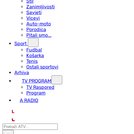
Stil
Zanimljivosti
Savjeti
Vicevi
Auto-moto
Porodica
Pitali smo...
Sport
Fudbal
Košarka
Tenis
Ostali sportovi
Arhiva
TV PROGRAM
ТV Raspored
Program
A RADIO
L