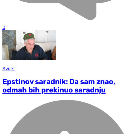
0
Svijet
Epstinov saradnik: Da sam znao,
odmah bih prekinuo saradnju