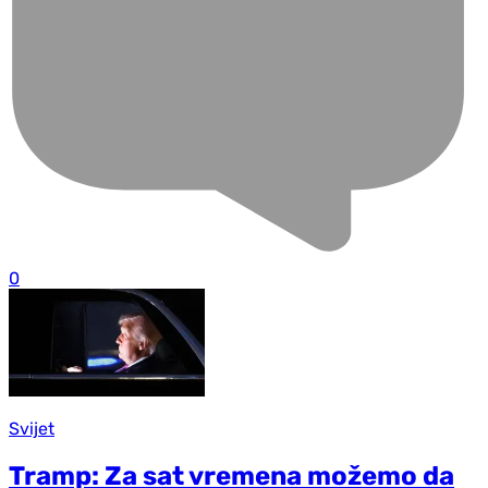
0
Svijet
Tramp: Za sat vremena možemo da