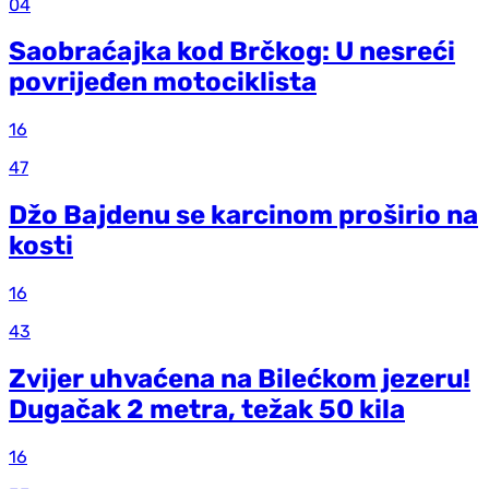
04
Saobraćajka kod Brčkog: U nesreći
povrijeđen motociklista
16
47
Džo Bajdenu se karcinom proširio na
kosti
16
43
Zvijer uhvaćena na Bilećkom jezeru!
Dugačak 2 metra, težak 50 kila
16