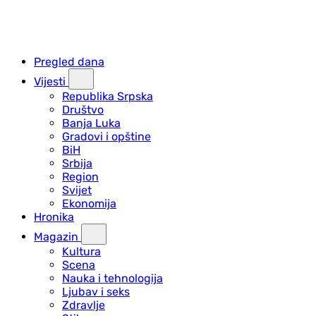
Pregled dana
Vijesti
Republika Srpska
Društvo
Banja Luka
Gradovi i opštine
BiH
Srbija
Region
Svijet
Ekonomija
Hronika
Magazin
Kultura
Scena
Nauka i tehnologija
Ljubav i seks
Zdravlje