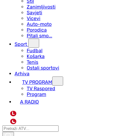
Stil
Zanimljivosti
Savjeti
Vicevi
Auto-moto
Porodica
Pitali smo...
Sport
Fudbal
Košarka
Tenis
Ostali sportovi
Arhiva
TV PROGRAM
ТV Raspored
Program
A RADIO
L