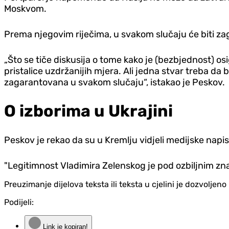
Moskvom.
Prema njegovim riječima, u svakom slučaju će biti za
„Što se tiče diskusija o tome kako je (bezbjednost) os
pristalice uzdržanijih mjera. Ali jedna stvar treba 
zagarantovana u svakom slučaju“, istakao je Peskov.
O izborima u Ukrajini
Peskov je rekao da su u Kremlju vidjeli medijske napis
"Legitimnost Vladimira Zelenskog je pod ozbiljnim zna
Preuzimanje dijelova teksta ili teksta u cjelini je dozvolje
Podijeli:
Link je kopiran!