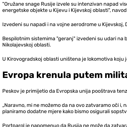
"Oružane snage Rusije izvele su intenzivan napad vis
energetske objekte u Kijevu i Kijevskoj oblasti", navo
Izvedeni su napadi i na vojne aerodrome u Kijevskoj, 
Bespilotnim sistemima "geranj" izvedeni su udari na b
Nikolajevskoj oblasti.
U Kirovogradskoj oblasti uništena je lokomotiva koju je
Evropa krenula putem milita
Peskov je primijetio da Evropska unija pooštrava te
„Naravno, mi ne možemo da na ovo zatvaramo oči i, n
planiramo dodatne mjere kako bismo osigurali sopstv
Portparol je napomenuo da Rusija ne može da zatvara o