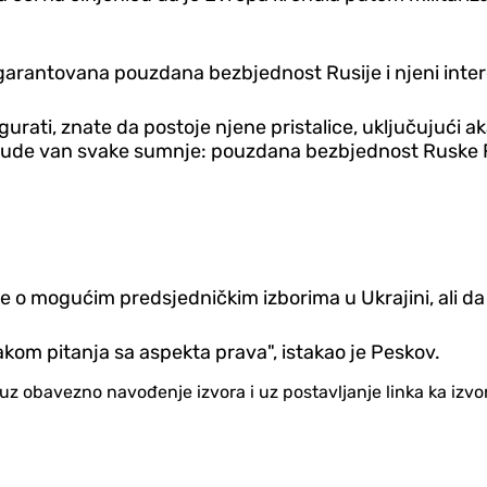
garantovana pouzdana bezbjednost Rusije i njeni inter
igurati, znate da postoje njene pristalice, uključujući 
da bude van svake sumnje: pouzdana bezbjednost Ruske F
e o mogućim predsjedničkim izborima u Ukrajini, ali da n
kom pitanja sa aspekta prava", istakao je Peskov.
no uz obavezno navođenje izvora i uz postavljanje linka ka iz