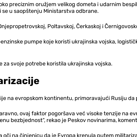
oko preciznim oružjem velikog dometa i udarnim bespil
di se u saopštenju Ministarstva odbrane.
Dnjepropetrovskoj, Poltavskoj, Čerkaskoj i Černigovosko
enzinske pumpe koje koristi ukrajinska vojska, logisti
 za svoje potrebe koristila ukrajinska vojska.
rizacije
nzije na evropskom kontinentu, primoravajući Rusiju 
aravno, ovaj faktor pogoršava već visoke tenzije na e
enu bezbjednost“, rekao je Peskov novinarima, komenta
či na činjenicu da je Evropa krenula putem militariza