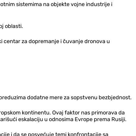
otnim sistemima na objekte vojne industrije i
j oblasti.
čki centar za dopremanje i čuvanje dronova u
da preduzima dodatne mere za sopstvenu bezbjednost.
vropskom kontinentu. Ovaj faktor nas primorava da
rišući eskalaciju u odnosima Evrope prema Rusiji.
cije i da se posvećuje temi konfrontacije sa