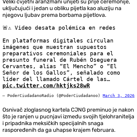
Veliki cvjetni aranžmani unijeti su prije ceremonije,
uključujući i jedan u obliku pijetla kao aluziju na
njegovu ljubav prema borbama pijetlova.
🚨⚠️ Video desata polémica en redes
En plataformas digitales circulan
imágenes que muestran supuestos
preparativos ceremoniales para el
presunto funeral de Rubén Oseguera
Cervantes, alias “El Mencho” o “El
Señor de los Gallos”, señalado como
líder del llamado Cártel de las…
pic.twitter.com/hktjks28wR
— PoderCiudadanoRadio (@PoderCiudadanoo)
March 3, 2026
Osnivač zloglasnog kartela CJNG preminuo je nakon
što je ranjen u pucnjavi između svojih tjelohranitelja
i pripadnika meksičkih specijalnih snaga
raspoređenih da ga uhapse krajem februara.