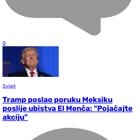
0
Svijet
Tramp poslao poruku Meksiku
poslije ubistva El Menča: "Pojačajte
akciju"