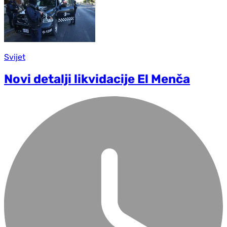
Svijet
Novi detalji likvidacije El Menča