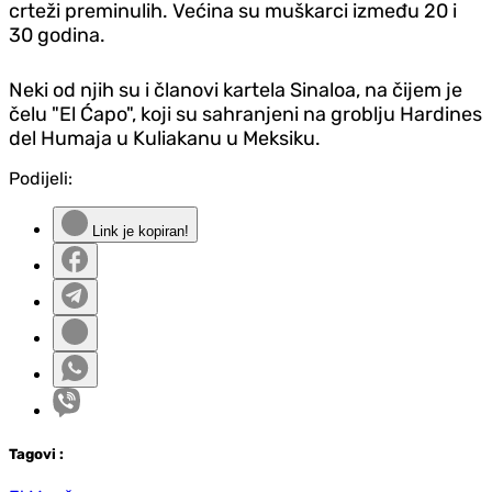
crteži preminulih. Većina su muškarci između 20 i
30 godina.
Neki od njih su i članovi kartela Sinaloa, na čijem je
čelu "El Ćapo", koji su sahranjeni na groblju Hardines
del Humaja u Kuliakanu u Meksiku.
Podijeli:
Link je kopiran!
Tag
ovi
: