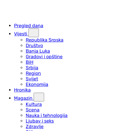
Pregled dana
Vijesti
Republika Srpska
Društvo
Banja Luka
Gradovi i opštine
BiH
Srbija
Region
Svijet
Ekonomija
Hronika
Magazin
Kultura
Scena
Nauka i tehnologija
Ljubav i seks
Zdravlje