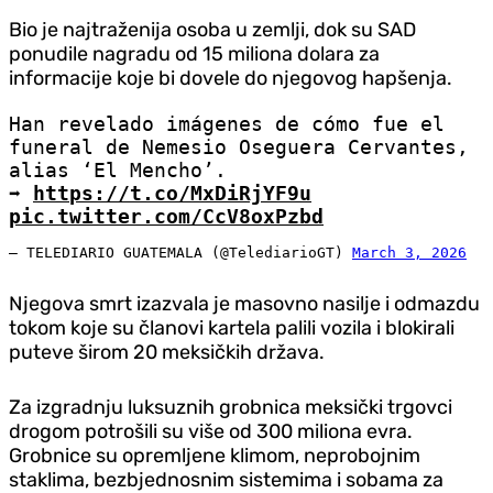
Bio je najtraženija osoba u zemlji, dok su SAD
ponudile nagradu od 15 miliona dolara za
informacije koje bi dovele do njegovog hapšenja.
Han revelado imágenes de cómo fue el
funeral de Nemesio Oseguera Cervantes,
alias ‘El Mencho’.
➡️
https://t.co/MxDiRjYF9u
pic.twitter.com/CcV8oxPzbd
— TELEDIARIO GUATEMALA (@TelediarioGT)
March 3, 2026
Njegova smrt izazvala je masovno nasilje i odmazdu
tokom koje su članovi kartela palili vozila i blokirali
puteve širom 20 meksičkih država.
Za izgradnju luksuznih grobnica meksički trgovci
drogom potrošili su više od 300 miliona evra.
Grobnice su opremljene klimom, neprobojnim
staklima, bezbjednosnim sistemima i sobama za