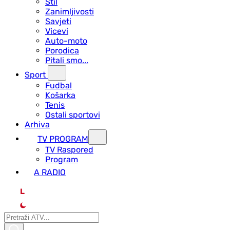
Stil
Zanimljivosti
Savjeti
Vicevi
Auto-moto
Porodica
Pitali smo...
Sport
Fudbal
Košarka
Tenis
Ostali sportovi
Arhiva
TV PROGRAM
ТV Raspored
Program
A RADIO
L