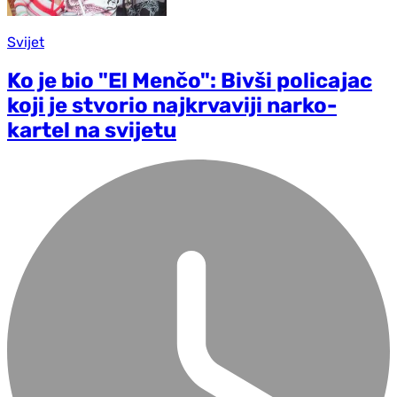
Svijet
Ko je bio "El Menčo": Bivši policajac
koji je stvorio najkrvaviji narko-
kartel na svijetu