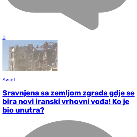
0
Svijet
Sravnjena sa zemljom zgrada gdje se
bira novi iranski vrhovni vođa! Ko je
bio unutra?