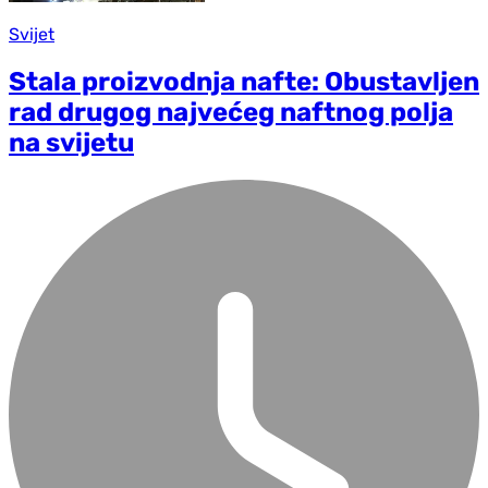
Svijet
Stala proizvodnja nafte: Obustavljen
rad drugog najvećeg naftnog polja
na svijetu