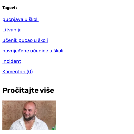
Tag
ovi
:
pucnjava u školi
Litvanija
učenik pucao u školi
povrijeđene učenice u školi
incident
Komentari
(0)
Pročitajte više