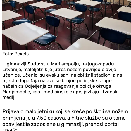
Foto:
Pexels
U gimnaziji Suduva, u Marijampolju, na jugozapadu
Litvanije, maloljetnik je jutros nožem povrijedio dvije
učenice. Učenici su evakuisani na obližnji stadion, a na
mjestu događaja nalaze se brojne policijske snage,
načelnica Odjeljenja za reagovanje policije okruga
Marijampolje, kao i medicinske ekipe, javljaju litvanski
mediji.
Prijava o maloljetniku koji se kreće po školi sa nožem
primljena je u 7.50 časova, a hitne službe su o tome
obavijestile zaposlene u gimnaziji, prenosi portal
“Delfi”.