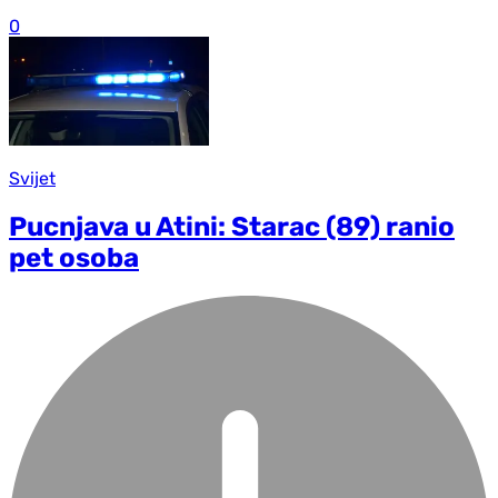
0
Svijet
Pucnjava u Atini: Starac (89) ranio
pet osoba