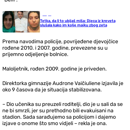
Svijet
Tetka, da li to ubijaš miša: Djeca iz kreveta
slušala kako im kolje majku zbog zeta
Prema navodima policije, povrijeđene djevojčice
rođene 2010. i 2007. godine, prevezene su u
prijemno odjeljenje bolnice.
Maloljetnik, rođen 2009. godine je priveden.
Direktorka gimnazije Audrone Vaičiuliene izjavila je
oko 9 časova da je situacija stabilizovana.
– Dio učenika su preuzeli roditelji, dio je u sali da se
ne bi smrzli, jer su prethodno bili evakuisani na
stadion. Sada sarađujemo sa policijom i dajemo
izjave o onome što smo vidjeli – rekla je ona.