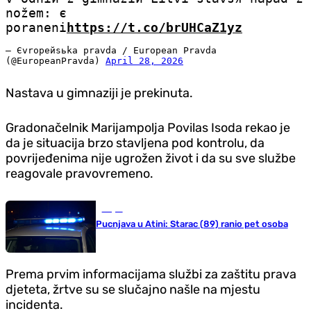
nožem: є
poranenі
https://t.co/brUHCaZ1yz
— Єvropeйsьka pravda / European Pravda
(@EuropeanPravda)
April 28, 2026
Nastava u gimnaziji je prekinuta.
Gradonačelnik Marijampolja Povilas Isoda rekao je
da je situacija brzo stavljena pod kontrolu, da
povrijeđenima nije ugrožen život i da su sve službe
reagovale pravovremeno.
Svijet
Pucnjava u Atini: Starac (89) ranio pet osoba
Prema prvim informacijama službi za zaštitu prava
djeteta, žrtve su se slučajno našle na mjestu
incidenta.