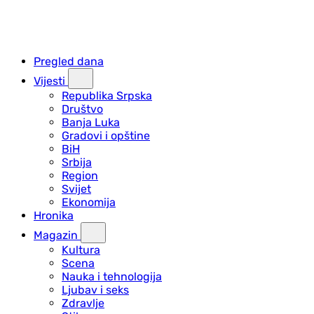
Pregled dana
Vijesti
Republika Srpska
Društvo
Banja Luka
Gradovi i opštine
BiH
Srbija
Region
Svijet
Ekonomija
Hronika
Magazin
Kultura
Scena
Nauka i tehnologija
Ljubav i seks
Zdravlje