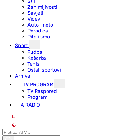
Stil
Zanimljivosti
Savjeti
Vicevi
Auto-moto
Porodica
Pitali smo...
Sport
Fudbal
Košarka
Tenis
Ostali sportovi
Arhiva
TV PROGRAM
ТV Raspored
Program
A RADIO
L