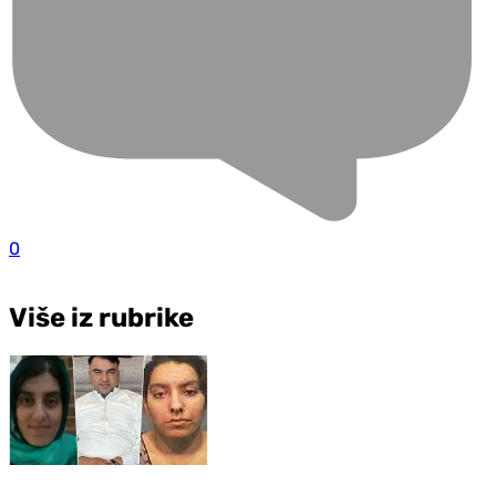
0
Više iz rubrike