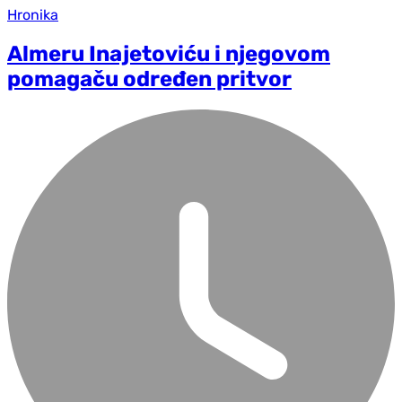
Hronika
Almeru Inajetoviću i njegovom
pomagaču određen pritvor