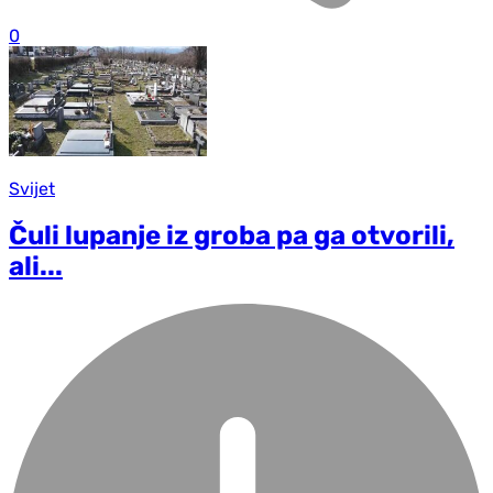
0
Svijet
Čuli lupanje iz groba pa ga otvorili,
ali...