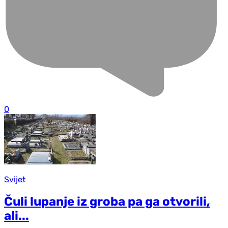
0
Svijet
Čuli lupanje iz groba pa ga otvorili,
ali...