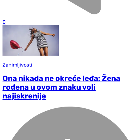
0
Zanimljivosti
Ona nikada ne okreće leđa: Žena
rođena u ovom znaku voli
najiskrenije