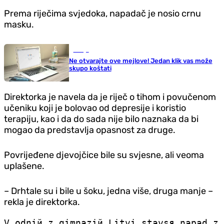
Prema riječima svjedoka, napadač je nosio crnu
masku.
Srbija
Ne otvarajte ove mejlove! Jedan klik vas može
skupo koštati
Direktorka je navela da je riječ o tihom i povučenom
učeniku koji je bolovao od depresije i koristio
terapiju, kao i da do sada nije bilo naznaka da bi
mogao da predstavlja opasnost za druge.
Povrijeđene djevojčice bile su svjesne, ali veoma
uplašene.
– Drhtale su i bile u šoku, jedna više, druga manje –
rekla je direktorka.
V odnій z gіmnazій Litvi stavsя napad z