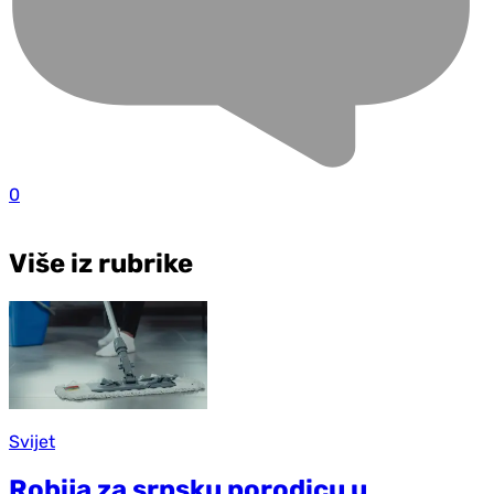
0
Više iz rubrike
Svijet
Robija za srpsku porodicu u