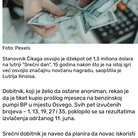
Foto:
Pexels
Stanovnik Čikaga osvojio je džekpot od 1,3 miliona dolara
na lutriji "Srećni dan", 15 godina nakon što je na istoj igri
već osvojio značajnu novčanu nagradu, saopštila je
Lutrija Ilinoisa.
Dobitnik, koji je želio da ostane anoniman, rekao je
da je tiket kupio prošlog mjeseca na benzinskoj
pumpi BP u mjestu Osvego. Svih pet izvučenih
brojeva – 1, 13, 19, 27 i 35, poklopilo se sa rezultatima
izvlačenja održanog 11. juna.
Srećni dobitnik je naveo da planira da novac iskoristi