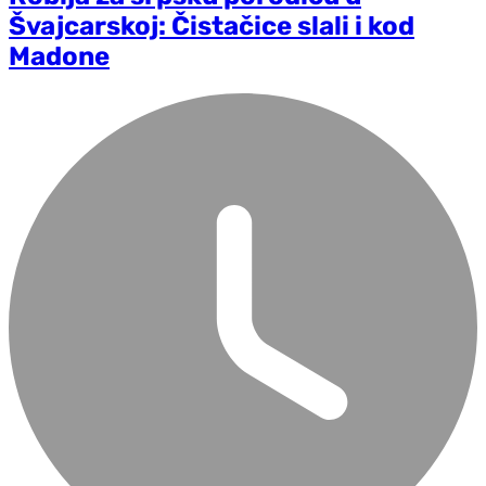
Švajcarskoj: Čistačice slali i kod
Madone