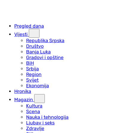
Pregled dana
Vijesti
Republika Srpska
Društvo
Banja Luka
Gradovi i opštine
BiH
Srbija
Region
Svijet
Ekonomija
Hronika
Magazin
Kultura
Scena
Nauka i tehnologija
Ljubav i seks
Zdravlje