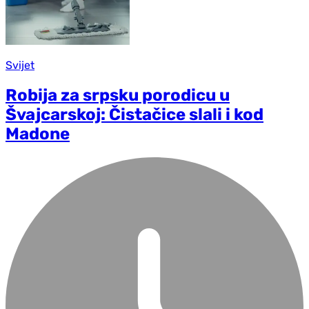
Svijet
Robija za srpsku porodicu u
Švajcarskoj: Čistačice slali i kod
Madone