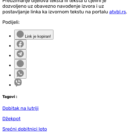
Preuzimanje dijelova teksta ili teksta u cjelini je
dozvoljeno uz obavezno navođenje izvora i uz
postavljanje linka ka izvornom tekstu na portalu
atvbl.rs
.
Podijeli:
Link je kopiran!
Tag
ovi
:
Dobitak na lutriji
Džekpot
Srećni dobitnici loto