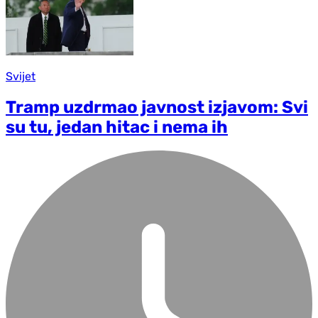
Svijet
Tramp uzdrmao javnost izjavom: Svi
su tu, jedan hitac i nema ih