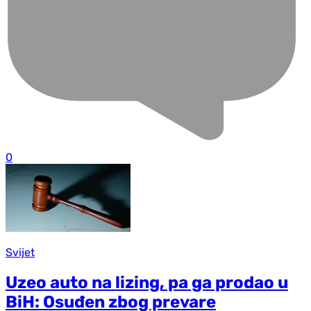
0
Svijet
Uzeo auto na lizing, pa ga prodao u
BiH: Osuđen zbog prevare