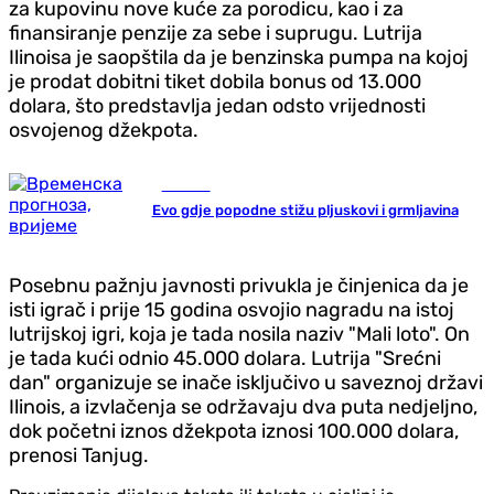
za kupovinu nove kuće za porodicu, kao i za
finansiranje penzije za sebe i suprugu. Lutrija
Ilinoisa je saopštila da je benzinska pumpa na kojoj
je prodat dobitni tiket dobila bonus od 13.000
dolara, što predstavlja jedan odsto vrijednosti
osvojenog džekpota.
Društvo
Evo gdje popodne stižu pljuskovi i grmljavina
Posebnu pažnju javnosti privukla je činjenica da je
isti igrač i prije 15 godina osvojio nagradu na istoj
lutrijskoj igri, koja je tada nosila naziv "Mali loto". On
je tada kući odnio 45.000 dolara. Lutrija "Srećni
dan" organizuje se inače isključivo u saveznoj državi
Ilinois, a izvlačenja se održavaju dva puta nedjeljno,
dok početni iznos džekpota iznosi 100.000 dolara,
prenosi Tanjug.