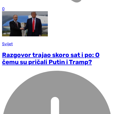
0
Svijet
Razgovor trajao skoro sat i po: O
čemu su pričali Putin i Tramp?