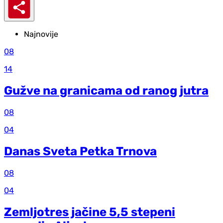
Najnovije
08
14
Gužve na granicama od ranog jutra
08
04
Danas Sveta Petka Trnova
08
04
Zemljotres jačine 5,5 stepeni