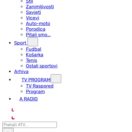
Stil
Zanimljivosti
Savjeti
Vicevi
Auto-moto
Porodica
Pitali smo...
Sport
Fudbal
Košarka
Tenis
Ostali sportovi
Arhiva
TV PROGRAM
ТV Raspored
Program
A RADIO
L