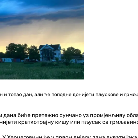
 и топао дан, али ће поподне донијети пљускове и грмљав
ом дана биће претежно сунчано уз промјенљиву обла
онијети краткотрајну кишу или пљусак са грмљавин
. У Херцеговини ће у првом дијелу дана дувати јака