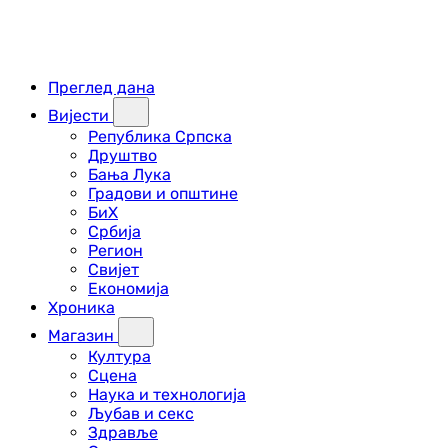
Преглед дана
Вијести
Република Српска
Друштво
Бања Лука
Градови и општине
БиХ
Србија
Регион
Свијет
Економија
Хроника
Магазин
Култура
Сцена
Наука и технологија
Љубав и секс
Здравље