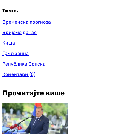
Таг
ови
:
Временска прогноза
Вријеме данас
Киша
Грмљавина
Република Српска
Коментари
(0)
Прочитајте више