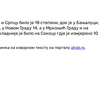
и Српцу било је 18 степени, док је у Бањалуци,
 у Новом Граду 14, а у Мркоњић Граду и на
ладније је било на Сокоцу гдје је измјерено 10
линка ка изворном тексту на порталу
atvbl.rs
.