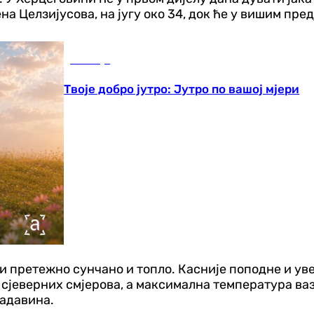
а Целзијусова, на југу око 34, док ће у вишим пре
Емисије
Твоје добро јутро: Јутро по вашој мјери
ти претежно сунчано и топло. Касније поподне и ув
р сјеверних смјерова, а максимална температура ва
падавина.