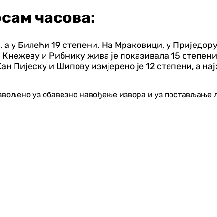
осам часова:
 а у Билећи 19 степени. На Мраковици, у Приједору 
, Кнежеву и Рибнику жива је показивала 15 степени,
н Пијеску и Шипову измјерено је 12 степени, а најх
озвољено уз обавезно навођење извора и уз постављање 