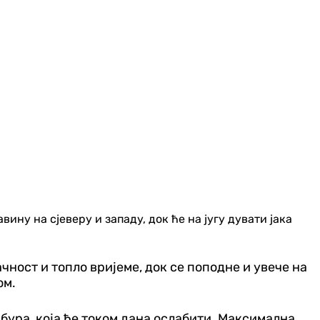
ину на сјеверу и западу, док ће на југу дувати јака
чност и топло вријеме, док се поподне и увече на
ом.
 бура, која ће током дана ослабити. Максимална