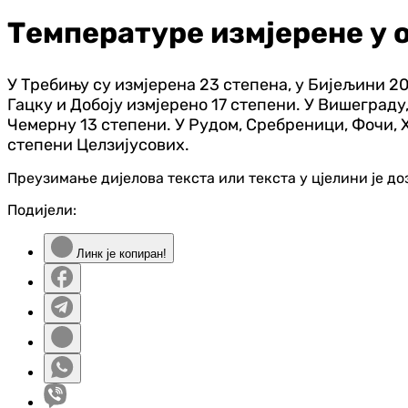
Температуре измјерене у 
У Требињу су измјерена 23 степена, у Бијељини 20,
Гацку и Добоју измјерено 17 степени. У Вишеграду
Чемерну 13 степени. У Рудом, Сребреници, Фочи, Ха
степени Целзијусових.
Преузимање дијелова текста или текста у цјелини је д
Подијели:
Линк је копиран!