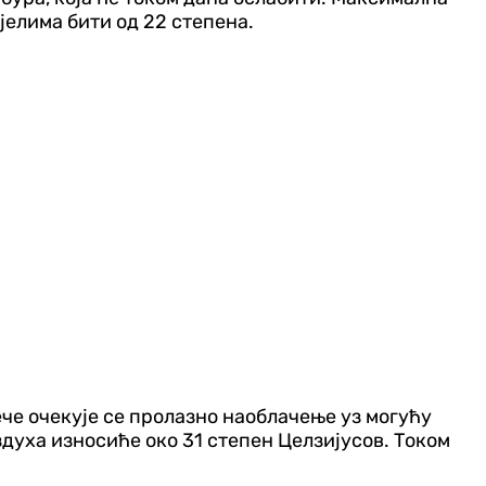
дјелима бити од 22 степена.
ече очекује се пролазно наоблачење уз могућу
здуха износиће око 31 степен Целзијусов. Током