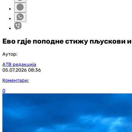
Ево гдје поподне стижу пљускови 
Аутор:
АТВ редакција
05.07.2026
08:36
Коментари:
0