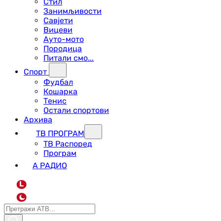
Стил
Занимљивости
Савјети
Вицеви
Ауто-мото
Породица
Питали смо...
Спорт
Фудбал
Кошарка
Тенис
Остали спортови
Архива
ТВ ПРОГРАМ
ТВ Распоред
Програм
А РАДИО
L