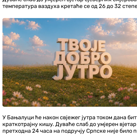
температура ваздуха кретаће се од 26 до 32 степен
У Бањалуци ће након свјежег јутра током дана би
краткотрајну кишу. Дуваће слаб до умјерен вјета
претходна 24 часа на подручју Српске није било 