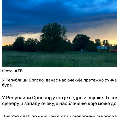
Фото:
АТВ
У Републици Српској данас нас очекује претежно сунчан
бура.
У Републици Српској јутро је ведро и свјеже. Ток
сјеверу и западу очекује наоблачење које може д
Дуваће слаб до умјерен вјетар сјеверних смјерова