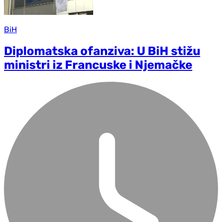
BiH
Diplomatska ofanziva: U BiH stižu
ministri iz Francuske i Njemačke