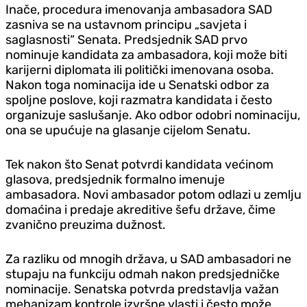
Inače, procedura imenovanja ambasadora SAD
zasniva se na ustavnom principu „savjeta i
saglasnosti“ Senata. Predsjednik SAD prvo
nominuje kandidata za ambasadora, koji može biti
karijerni diplomata ili politički imenovana osoba.
Nakon toga nominacija ide u Senatski odbor za
spoljne poslove, koji razmatra kandidata i često
organizuje saslušanje. Ako odbor odobri nominaciju,
ona se upućuje na glasanje cijelom Senatu.
Tek nakon što Senat potvrdi kandidata većinom
glasova, predsjednik formalno imenuje
ambasadora. Novi ambasador potom odlazi u zemlju
domaćina i predaje akreditive šefu države, čime
zvanično preuzima dužnost.
Za razliku od mnogih država, u SAD ambasadori ne
stupaju na funkciju odmah nakon predsjedničke
nominacije. Senatska potvrda predstavlja važan
mehanizam kontrole izvršne vlasti i često može