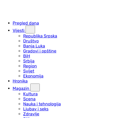
Pregled dana
Vijesti
Republika Srpska
Društvo
Banja Luka
Gradovi i opštine
BiH
Srbija
Region
Svijet
Ekonomija
Hronika
Magazin
Kultura
Scena
Nauka i tehnologija
Ljubav i seks
Zdravlje