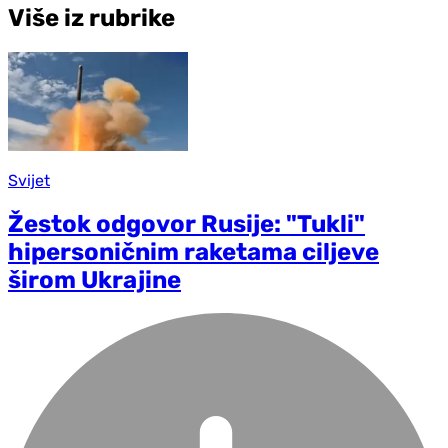
Više iz rubrike
Svijet
Žestok odgovor Rusije: "Tukli"
hipersoničnim raketama ciljeve
širom Ukrajine