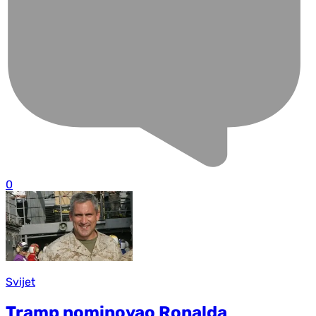
0
Svijet
Tramp nominovao Ronalda