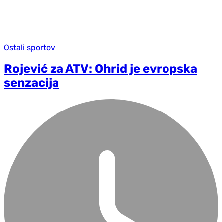
Ostali sportovi
Rojević za ATV: Ohrid je evropska
senzacija