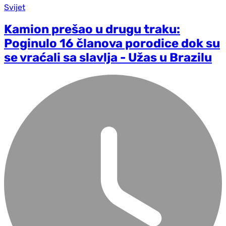
Svijet
Kamion prešao u drugu traku:
Poginulo 16 članova porodice dok su
se vraćali sa slavlja - Užas u Brazilu