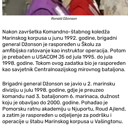
Ronald Džonson
Nakon završetka Komandno-štabnog koledža
Marinskog korpusa u junu 1992. godine, brigadni
general Džonson je raspoređen u Školu za
amfibijsko ratovanje kao instruktor operacija. Potom
je prebačen u USACOM J5 od jula 1995. do jula
1998. godine. Tokom ovog zadatka bio je raspoređen
kao savjetnik Centralnoazijskog mirovnog bataljona.
Brigadni general Džonson se javio u 2. marinsku
diviziju u julu 1998. godine, gdje je preuzeo
komandu nad 3. bataljonom 6. marinaca, dužnost
koju je obavljao do 2000. godine. Pohađao je
Pomorsku ratnu akademiju u Njuportu, Roud Ajlend,
a zatim je raspoređen u odjeljenje za podršku i
operacije u štabu Marinskog korpusa u Vašingtonu.