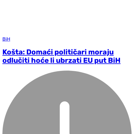
BiH
Košta: Domaći političari moraju
odlučiti hoće li ubrzati EU put BiH