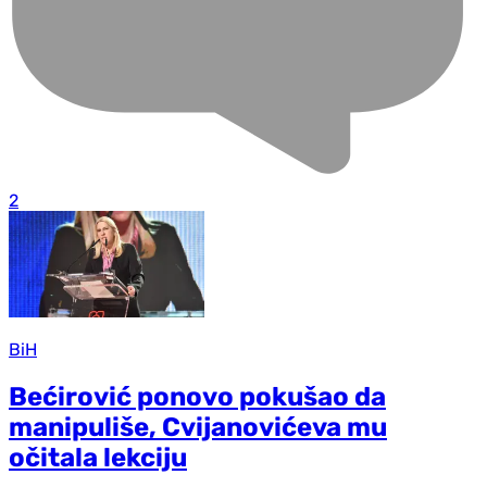
2
BiH
Bećirović ponovo pokušao da
manipuliše, Cvijanovićeva mu
očitala lekciju