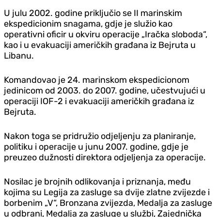
U julu 2002. godine priključio se II marinskim
ekspedicionim snagama, gdje je služio kao
operativni oficir u okviru operacije „Iračka sloboda“,
kao i u evakuaciji američkih građana iz Bejruta u
Libanu.
Komandovao je 24. marinskom ekspedicionom
jedinicom od 2003. do 2007. godine, učestvujući u
operaciji IOF-2 i evakuaciji američkih građana iz
Bejruta.
Nakon toga se pridružio odjeljenju za planiranje,
politiku i operacije u junu 2007. godine, gdje je
preuzeo dužnosti direktora odjeljenja za operacije.
Nosilac je brojnih odlikovanja i priznanja, među
kojima su Legija za zasluge sa dvije zlatne zvijezde i
borbenim „V“, Bronzana zvijezda, Medalja za zasluge
u odbrani, Medalja za zasluge u službi, Zajednička