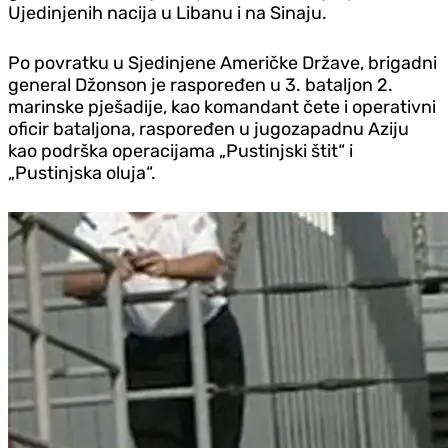
Ujedinjenih nacija u Libanu i na Sinaju.
Po povratku u Sjedinjene Američke Države, brigadni
general Džonson je raspoređen u 3. bataljon 2.
marinske pješadije, kao komandant čete i operativni
oficir bataljona, raspoređen u jugozapadnu Aziju
kao podrška operacijama „Pustinjski štit“ i
„Pustinjska oluja“.