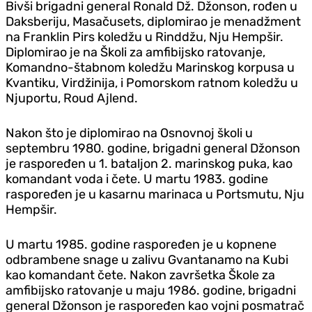
Bivši brigadni general Ronald Dž. Džonson, rođen u
Daksberiju, Masačusets, diplomirao je menadžment
na Franklin Pirs koledžu u Rinddžu, Nju Hempšir.
Diplomirao je na Školi za amfibijsko ratovanje,
Komandno-štabnom koledžu Marinskog korpusa u
Kvantiku, Virdžinija, i Pomorskom ratnom koledžu u
Njuportu, Roud Ajlend.
Nakon što je diplomirao na Osnovnoj školi u
septembru 1980. godine, brigadni general Džonson
je raspoređen u 1. bataljon 2. marinskog puka, kao
komandant voda i čete. U martu 1983. godine
raspoređen je u kasarnu marinaca u Portsmutu, Nju
Hempšir.
U martu 1985. godine raspoređen je u kopnene
odbrambene snage u zalivu Gvantanamo na Kubi
kao komandant čete. Nakon završetka Škole za
amfibijsko ratovanje u maju 1986. godine, brigadni
general Džonson je raspoređen kao vojni posmatrač