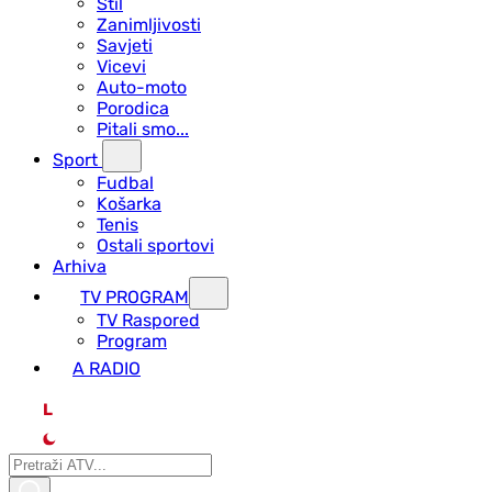
Stil
Zanimljivosti
Savjeti
Vicevi
Auto-moto
Porodica
Pitali smo...
Sport
Fudbal
Košarka
Tenis
Ostali sportovi
Arhiva
TV PROGRAM
ТV Raspored
Program
A RADIO
L