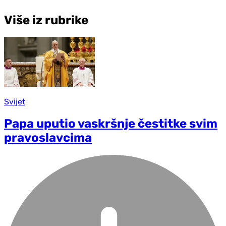
Više iz rubrike
Svijet
Papa uputio vaskršnje čestitke svim
pravoslavcima