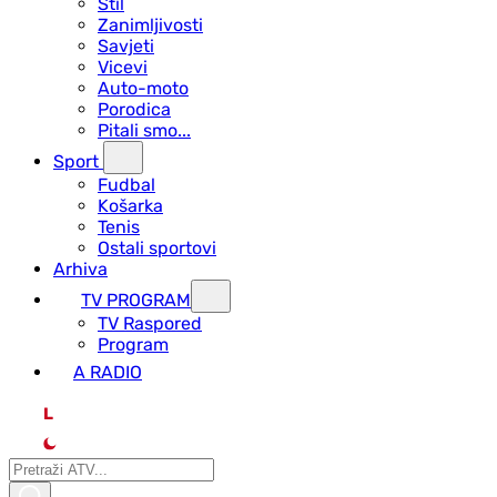
Stil
Zanimljivosti
Savjeti
Vicevi
Auto-moto
Porodica
Pitali smo...
Sport
Fudbal
Košarka
Tenis
Ostali sportovi
Arhiva
TV PROGRAM
ТV Raspored
Program
A RADIO
L