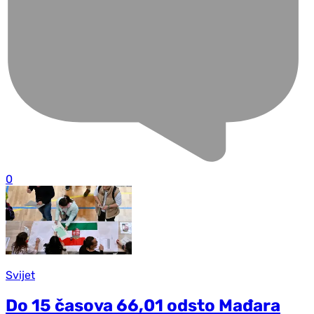
0
Svijet
Do 15 časova 66,01 odsto Mađara