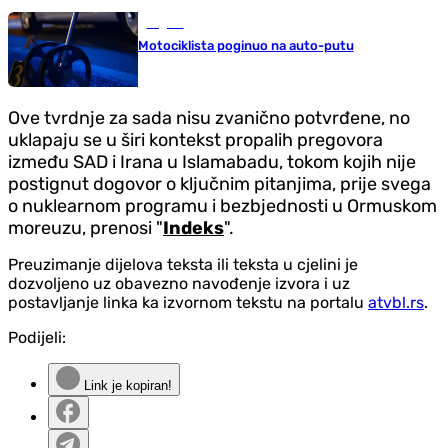
Region
Motociklista poginuo na auto-putu
Ove tvrdnje za sada nisu zvanično potvrđene, no
uklapaju se u širi kontekst propalih pregovora
između SAD i Irana u Islamabadu, tokom kojih nije
postignut dogovor o ključnim pitanjima, prije svega
o nuklearnom programu i bezbjednosti u Ormuskom
moreuzu, prenosi "
Indeks
".
Preuzimanje dijelova teksta ili teksta u cjelini je
dozvoljeno uz obavezno navođenje izvora i uz
postavljanje linka ka izvornom tekstu na portalu
atvbl.rs
.
Podijeli:
Link je kopiran!