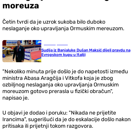
moreuza
Četin tvrdi da je uzrok sukoba bilo duboko
neslaganje oko upravljanja Ormuskim mereuzom.
Ostali sportovi
Sudija iz Banjaluke Dušan Maksić dijeli pravdu na
Evropskom kupu u Italiji
"Nekoliko minuta prije došlo je do napetosti između
ministra Abasa Aragčija i Vitkofa koja je zbog
ozbiljnog neslaganja oko upravljanja Ormuskim
moreuzom gotovo prerasla u fizički obračun",
napisao je.
U objavi je dodao i poruku: "Nikada ne prijetite
Irancima", sugerišući da je do eskalacije došlo nakon
pritisaka ili prijetnji tokom razgovora.