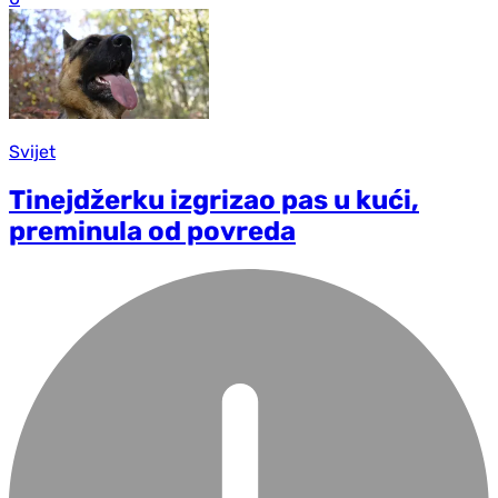
Svijet
Tinejdžerku izgrizao pas u kući,
preminula od povreda