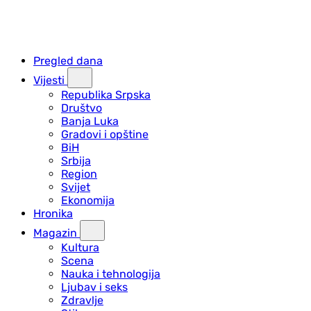
Pregled dana
Vijesti
Republika Srpska
Društvo
Banja Luka
Gradovi i opštine
BiH
Srbija
Region
Svijet
Ekonomija
Hronika
Magazin
Kultura
Scena
Nauka i tehnologija
Ljubav i seks
Zdravlje