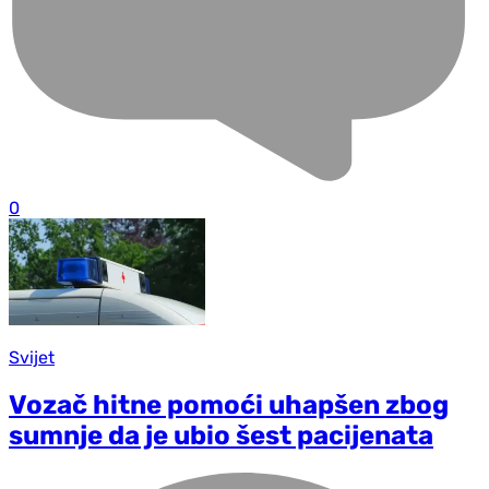
0
Svijet
Vozač hitne pomoći uhapšen zbog
sumnje da je ubio šest pacijenata