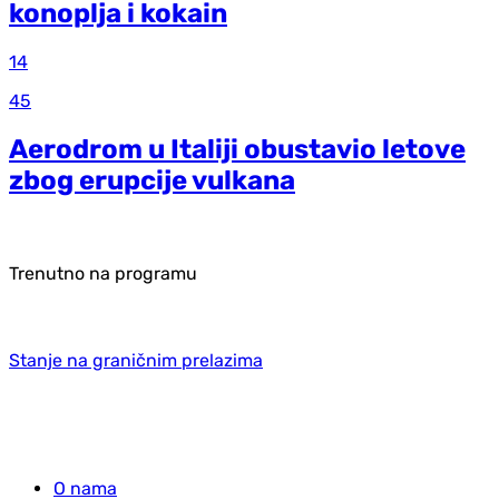
konoplja i kokain
14
45
Aerodrom u Italiji obustavio letove
zbog erupcije vulkana
Trenutno na programu
Stanje na graničnim prelazima
O nama