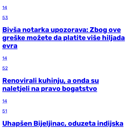
14
53
Bivša notarka upozorava: Zbog ove
greške možete da platite više hiljada
evra
14
52
Renovirali kuhinju, a onda su
naletjeli na pravo bogatstvo
14
51
Uhapšen Bijeljinac, oduzeta indijska