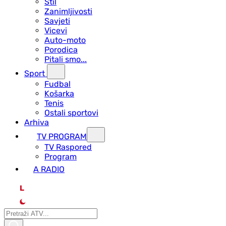
Stil
Zanimljivosti
Savjeti
Vicevi
Auto-moto
Porodica
Pitali smo...
Sport
Fudbal
Košarka
Tenis
Ostali sportovi
Arhiva
TV PROGRAM
ТV Raspored
Program
A RADIO
L