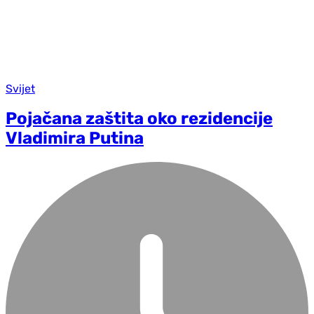
Svijet
Pojačana zaštita oko rezidencije
Vladimira Putina