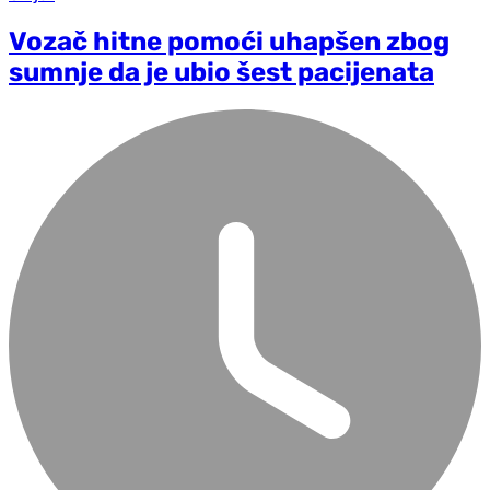
Vozač hitne pomoći uhapšen zbog
sumnje da je ubio šest pacijenata