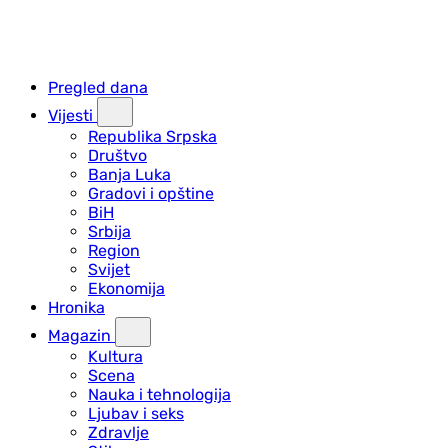
Pregled dana
Vijesti
Republika Srpska
Društvo
Banja Luka
Gradovi i opštine
BiH
Srbija
Region
Svijet
Ekonomija
Hronika
Magazin
Kultura
Scena
Nauka i tehnologija
Ljubav i seks
Zdravlje