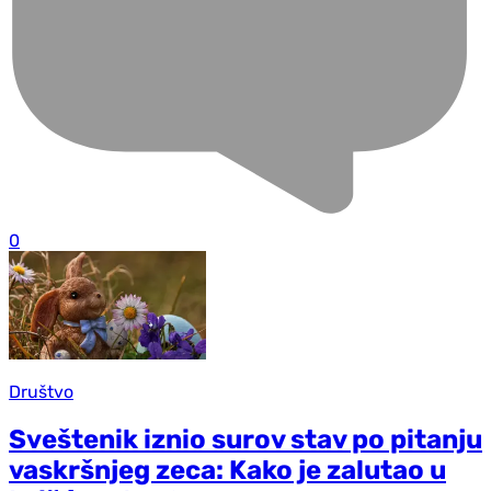
0
Društvo
Sveštenik iznio surov stav po pitanju
vaskršnjeg zeca: Kako je zalutao u