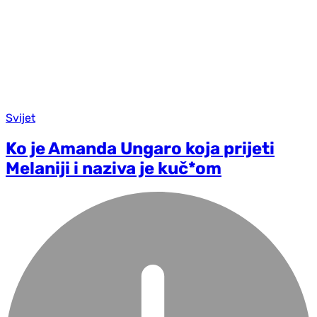
Svijet
Ko je Amanda Ungaro koja prijeti
Melaniji i naziva je kuč*om