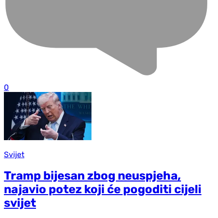
0
Svijet
Tramp bijesan zbog neuspjeha,
najavio potez koji će pogoditi cijeli
svijet