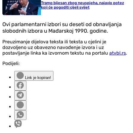
Tramp bijesan zbog neuspjeha, najavio potez
koji će pogoditi cijeli svijet
Ovi parlamentarni izbori su deseti od obnavljanja
slobodnih izbora u Mađarskoj 1990. godine.
Preuzimanje dijelova teksta ili teksta u cjelini je
dozvoljeno uz obavezno navođenje izvora i uz
postavljanje linka ka izvornom tekstu na portalu
atvbl.rs
.
Podijeli:
Link je kopiran!