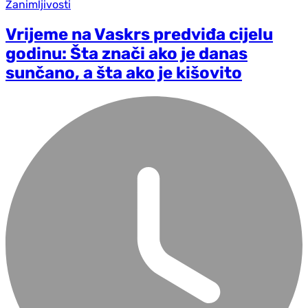
Zanimljivosti
Vrijeme na Vaskrs predviđa cijelu
godinu: Šta znači ako je danas
sunčano, a šta ako je kišovito