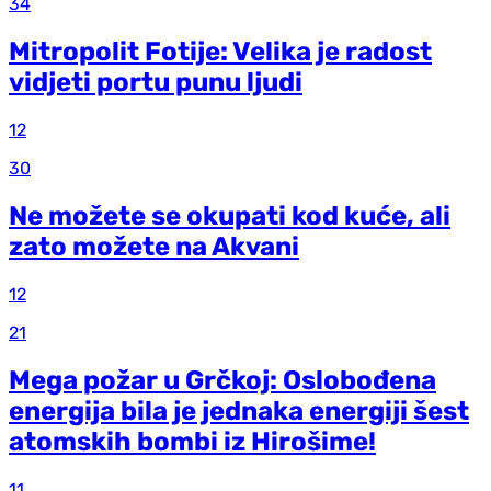
34
Mitropolit Fotije: Velika je radost
vidjeti portu punu ljudi
12
30
Ne možete se okupati kod kuće, ali
zato možete na Akvani
12
21
Mega požar u Grčkoj: Oslobođena
energija bila je jednaka energiji šest
atomskih bombi iz Hirošime!
11