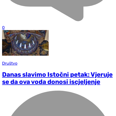
0
Društvo
Danas slavimo Istočni petak: Vjeruje
se da ova voda donosi iscjeljenje