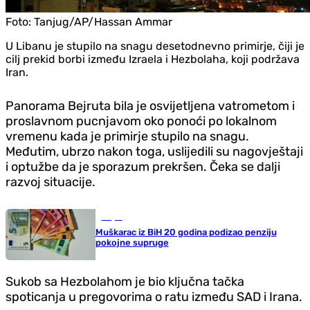
Foto:
Tanjug/AP/Hassan Ammar
U Libanu je stupilo na snagu desetodnevno primirje, čiji je
cilj prekid borbi između Izraela i Hezbolaha, koji podržava
Iran.
Panorama Bejruta bila je osvijetljena vatrometom i
proslavnom pucnjavom oko ponoći po lokalnom
vremenu kada je primirje stupilo na snagu.
Međutim, ubrzo nakon toga, uslijedili su nagovještaji
i optužbe da je sporazum prekršen. Čeka se dalji
razvoj situacije.
Svijet
Muškarac iz BiH 20 godina podizao penziju
pokojne supruge
Sukob sa Hezbolahom je bio ključna tačka
spoticanja u pregovorima o ratu između SAD i Irana.