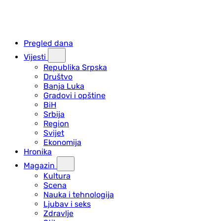
Pregled dana
Vijesti
Republika Srpska
Društvo
Banja Luka
Gradovi i opštine
BiH
Srbija
Region
Svijet
Ekonomija
Hronika
Magazin
Kultura
Scena
Nauka i tehnologija
Ljubav i seks
Zdravlje