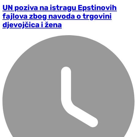
UN poziva na istragu Epstinovih
fajlova zbog navoda o trgovini
djevojčica i žena