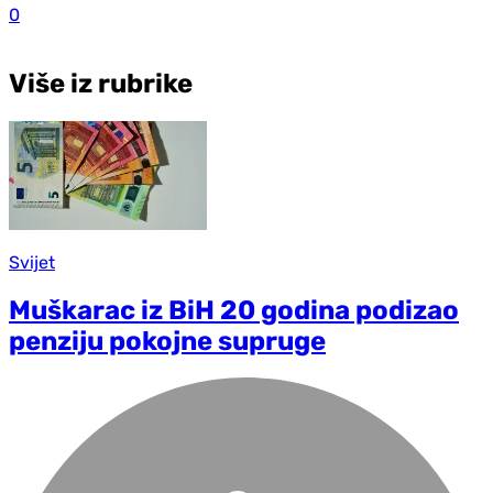
0
Više iz rubrike
Svijet
Muškarac iz BiH 20 godina podizao
penziju pokojne supruge