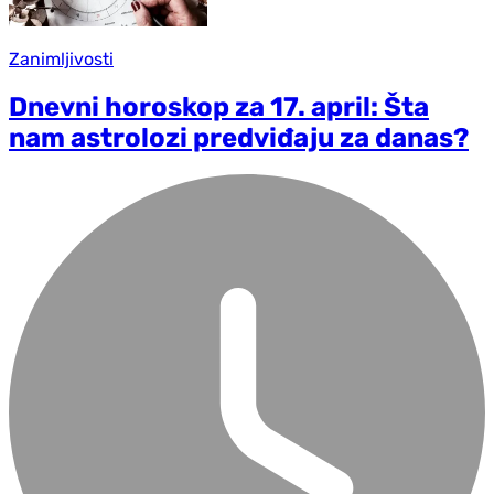
Zanimljivosti
Dnevni horoskop za 17. april: Šta
nam astrolozi predviđaju za danas?