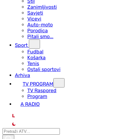
Stil
Zanimljivosti
Savjeti
Vicevi
Auto-moto
Porodica
Pitali smo...
Sport
Fudbal
Košarka
Tenis
Ostali sportovi
Arhiva
TV PROGRAM
ТV Raspored
Program
A RADIO
L