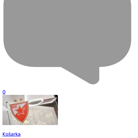
0
Košarka