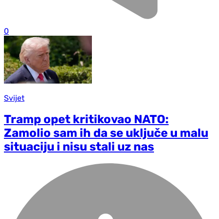
0
Svijet
Tramp opet kritikovao NATO:
Zamolio sam ih da se uključe u malu
situaciju i nisu stali uz nas