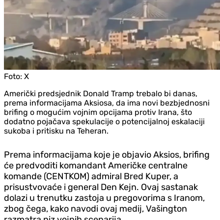
Foto:
X
Američki predsjednik Donald Tramp trebalo bi danas,
prema informacijama Aksiosa, da ima novi bezbjednosni
brifing o mogućim vojnim opcijama protiv Irana, što
dodatno pojačava spekulacije o potencijalnoj eskalaciji
sukoba i pritisku na Teheran.
Prema informacijama koje je objavio Aksios, brifing
će predvoditi komandant Američke centralne
komande (CENTKOM) admiral Bred Kuper, a
prisustvovaće i general Den Kejn. Ovaj sastanak
dolazi u trenutku zastoja u pregovorima s Iranom,
zbog čega, kako navodi ovaj medij, Vašington
razmatra niz vojnih scenarija.