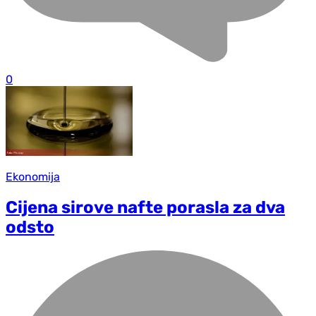
0
Ekonomija
Cijena sirove nafte porasla za dva
odsto