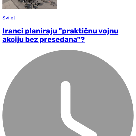
Svijet
Iranci planiraju "praktičnu vojnu
akciju bez presedana"?