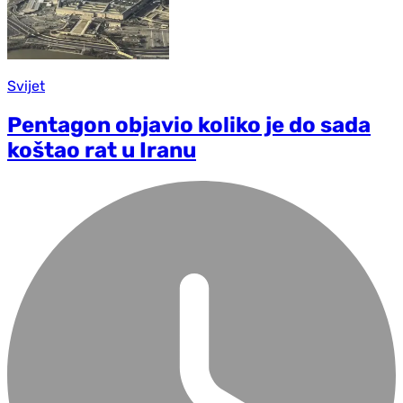
Svijet
Pentagon objavio koliko je do sada
koštao rat u Iranu