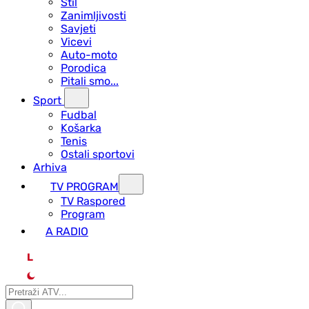
Stil
Zanimljivosti
Savjeti
Vicevi
Auto-moto
Porodica
Pitali smo...
Sport
Fudbal
Košarka
Tenis
Ostali sportovi
Arhiva
TV PROGRAM
ТV Raspored
Program
A RADIO
L