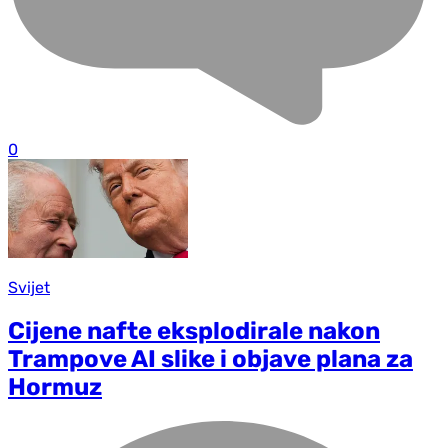
0
Svijet
Cijene nafte eksplodirale nakon
Trampove AI slike i objave plana za
Hormuz