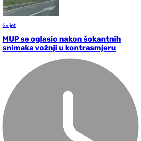
Svijet
MUP se oglasio nakon šokantnih
snimaka vožnji u kontrasmjeru