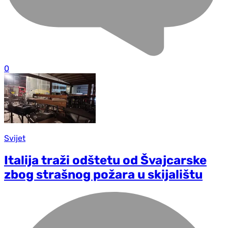
0
Svijet
Italija traži odštetu od Švajcarske
zbog strašnog požara u skijalištu