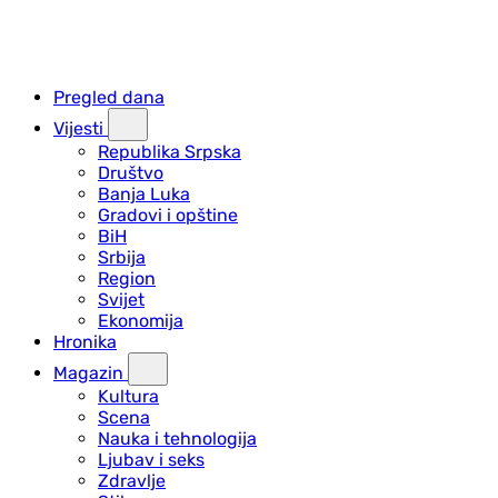
Pregled dana
Vijesti
Republika Srpska
Društvo
Banja Luka
Gradovi i opštine
BiH
Srbija
Region
Svijet
Ekonomija
Hronika
Magazin
Kultura
Scena
Nauka i tehnologija
Ljubav i seks
Zdravlje