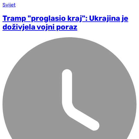
Svijet
Tramp "proglasio kraj": Ukrajina je
doživjela vojni poraz