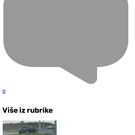
0
Više iz rubrike