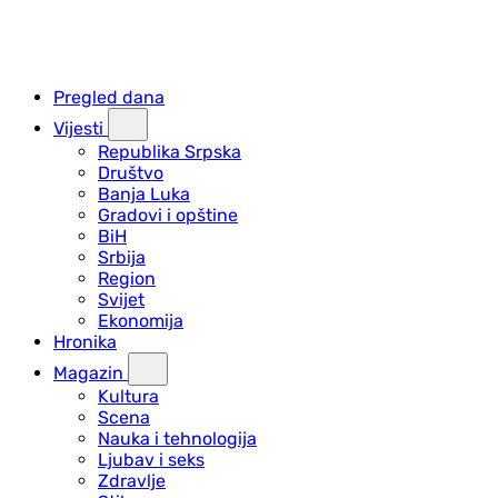
Pregled dana
Vijesti
Republika Srpska
Društvo
Banja Luka
Gradovi i opštine
BiH
Srbija
Region
Svijet
Ekonomija
Hronika
Magazin
Kultura
Scena
Nauka i tehnologija
Ljubav i seks
Zdravlje