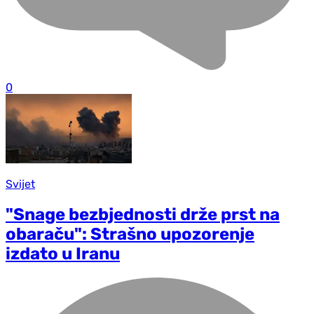
0
Svijet
"Snage bezbjednosti drže prst na
obaraču": Strašno upozorenje
izdato u Iranu