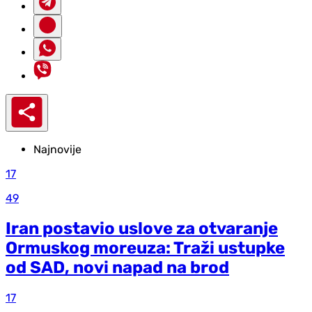
Najnovije
17
49
Iran postavio uslove za otvaranje
Ormuskog moreuza: Traži ustupke
od SAD, novi napad na brod
17