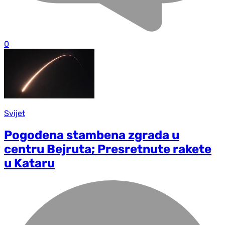
0
Svijet
Pogođena stambena zgrada u
centru Bejruta; Presretnute rakete
u Kataru