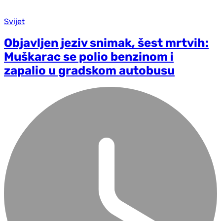
Svijet
Objavljen jeziv snimak, šest mrtvih:
Muškarac se polio benzinom i
zapalio u gradskom autobusu