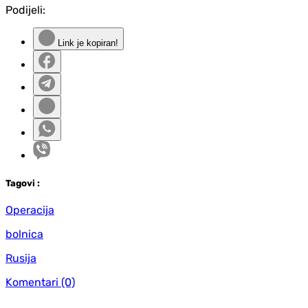
Podijeli:
Link je kopiran!
Tag
ovi
:
Operacija
bolnica
Rusija
Komentari
(0)