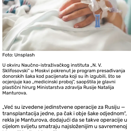
Foto:
Unsplash
U okviru Naučno-istraživačkog instituta „N. V.
Sklifosovski“ u Moskvi pokrenut je program presađivanja
donorskih šaka kod pacijenata koji su ih izgubili, što se
ocjenjuje kao „medicinski proboj“, saopštila je glavni
plastični hirurg Ministarstva zdravlja Rusije Natalija
Manturova.
„Već su izvedene jedinstvene operacije za Rusiju —
transplantacija jedne, pa čak i obje šake odjednom“,
rekla je Manturova, dodajući da se takve operacije u
cijelom svijetu smatraju najsloženijim u savremenoj