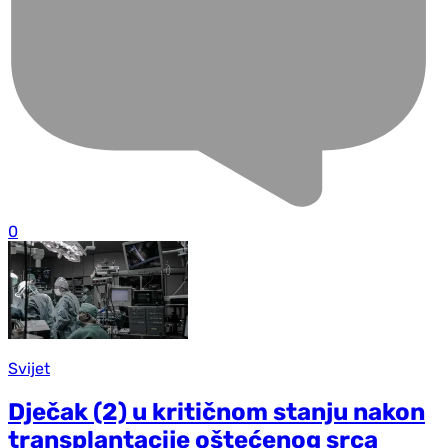
0
Svijet
Dječak (2) u kritičnom stanju nakon
transplantacije oštećenog srca