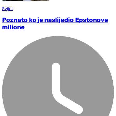
Svijet
Poznato ko je naslijedio Epstonove
milione