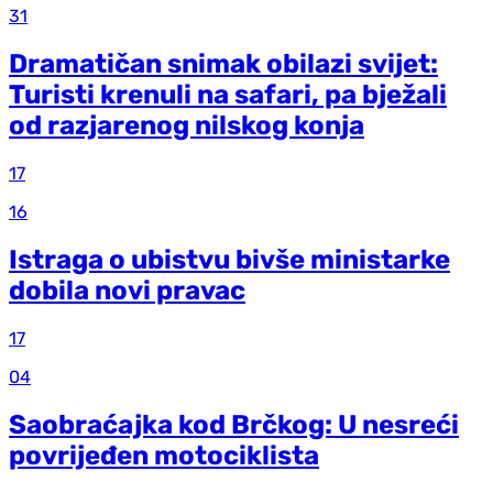
31
Dramatičan snimak obilazi svijet:
Turisti krenuli na safari, pa bježali
od razjarenog nilskog konja
17
16
Istraga o ubistvu bivše ministarke
dobila novi pravac
17
04
Saobraćajka kod Brčkog: U nesreći
povrijeđen motociklista