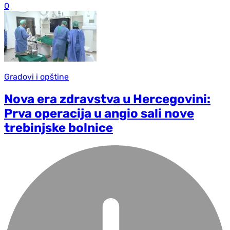
0
Gradovi i opštine
Nova era zdravstva u Hercegovini:
Prva operacija u angio sali nove
trebinjske bolnice