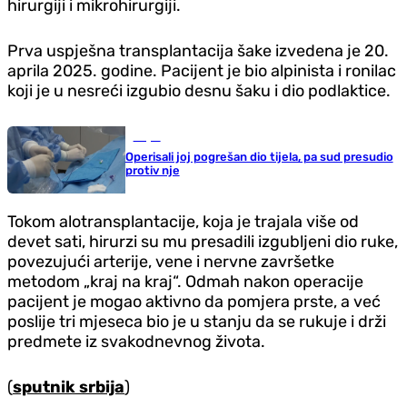
hirurgiji i mikrohirurgiji.
Prva uspješna transplantacija šake izvedena je 20.
aprila 2025. godine. Pacijent je bio alpinista i ronilac
koji je u nesreći izgubio desnu šaku i dio podlaktice.
Svijet
Operisali joj pogrešan dio tijela, pa sud presudio
protiv nje
Tokom alotransplantacije, koja je trajala više od
devet sati, hirurzi su mu presadili izgubljeni dio ruke,
povezujući arterije, vene i nervne završetke
metodom „kraj na kraj“. Odmah nakon operacije
pacijent je mogao aktivno da pomjera prste, a već
poslije tri mjeseca bio je u stanju da se rukuje i drži
predmete iz svakodnevnog života.
(
sputnik srbija
)