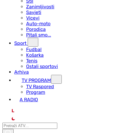
Stil
Zanimljivosti
Savjeti
Vicevi
Auto-moto
Porodica
Pitali smo...
Sport
Fudbal
Košarka
Tenis
Ostali sportovi
Arhiva
TV PROGRAM
ТV Raspored
Program
A RADIO
L