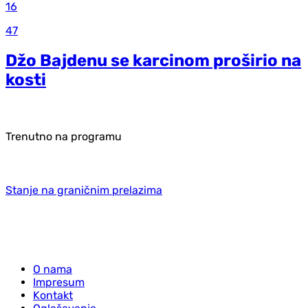
16
47
Džo Bajdenu se karcinom proširio na
kosti
Trenutno na programu
Stanje na graničnim prelazima
O nama
Impresum
Kontakt