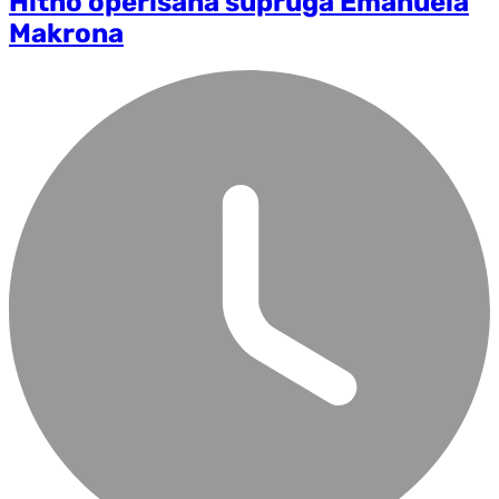
Hitno operisana supruga Emanuela
Makrona