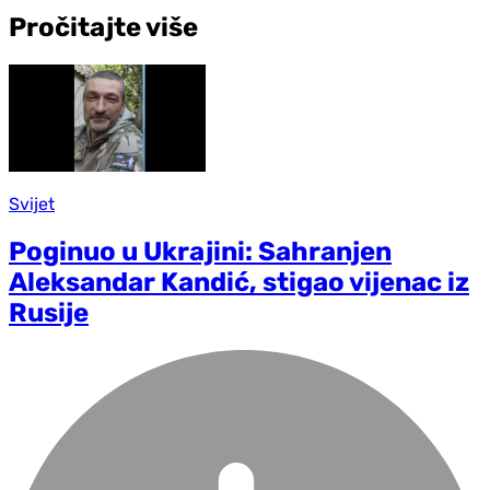
Pročitajte više
Svijet
Poginuo u Ukrajini: Sahranjen
Aleksandar Kandić, stigao vijenac iz
Rusije