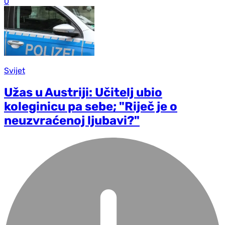
0
Svijet
Užas u Austriji: Učitelj ubio
koleginicu pa sebe; "Riječ je o
neuzvraćenoj ljubavi?"