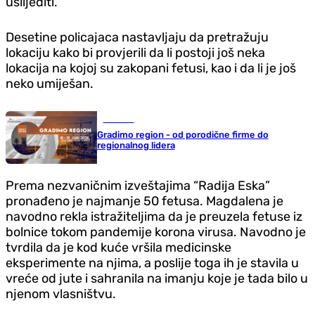
uslijediti.
Desetine policajaca nastavljaju da pretražuju
lokaciju kako bi provjerili da li postoji još neka
lokacija na kojoj su zakopani fetusi, kao i da li je još
neko umiješan.
Društvo
Gradimo region - od porodične firme do
regionalnog lidera
Prema nezvaničnim izveštajima “Radija Eska”
pronađeno je najmanje 50 fetusa. Magdalena je
navodno rekla istražiteljima da je preuzela fetuse iz
bolnice tokom pandemije korona virusa. Navodno je
tvrdila da je kod kuće vršila medicinske
eksperimente na njima, a poslije toga ih je stavila u
vreće od jute i sahranila na imanju koje je tada bilo u
njenom vlasništvu.