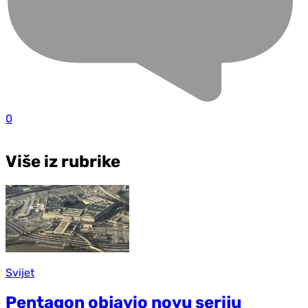
0
Više iz rubrike
Svijet
Pentagon objavio novu seriju