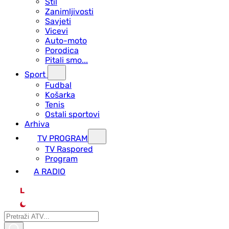
Stil
Zanimljivosti
Savjeti
Vicevi
Auto-moto
Porodica
Pitali smo...
Sport
Fudbal
Košarka
Tenis
Ostali sportovi
Arhiva
TV PROGRAM
ТV Raspored
Program
A RADIO
L