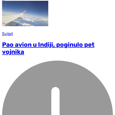
Svijet
Pao avion u Indiji, poginulo pet
vojnika