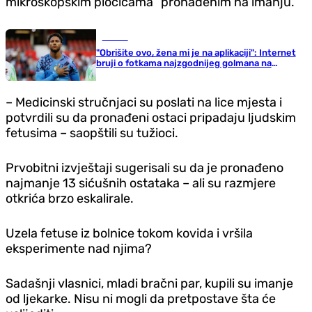
mikroskopskim pločicama” pronađenim na imanju.
Fudbal
"Obrišite ovo, žena mi je na aplikaciji": Internet
bruji o fotkama najzgodnijeg golmana na
Svjetskom prvenstvu
– Medicinski stručnjaci su poslati na lice mjesta i
potvrdili su da pronađeni ostaci pripadaju ljudskim
fetusima – saopštili su tužioci.
Prvobitni izvještaji sugerisali su da je pronađeno
najmanje 13 sićušnih ostataka – ali su razmjere
otkrića brzo eskalirale.
Uzela fetuse iz bolnice tokom kovida i vršila
eksperimente nad njima?
Sadašnji vlasnici, mladi bračni par, kupili su imanje
od ljekarke. Nisu ni mogli da pretpostave šta će