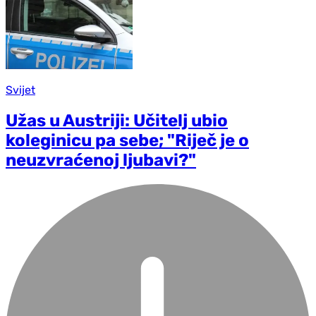
Svijet
Užas u Austriji: Učitelj ubio
koleginicu pa sebe; "Riječ je o
neuzvraćenoj ljubavi?"