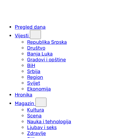
Pregled dana
Vijesti
Republika Srpska
Društvo
Banja Luka
Gradovi i opštine
BiH
Srbija
Region
Svijet
Ekonomija
Hronika
Magazin
Kultura
Scena
Nauka i tehnologija
Ljubav i seks
Zdravlje