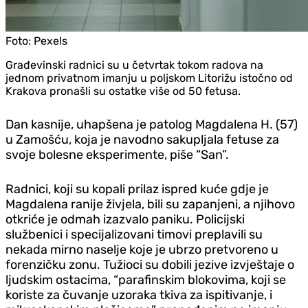
Foto:
Pexels
Građevinski radnici su u četvrtak tokom radova na
jednom privatnom imanju u poljskom Litorižu istočno od
Krakova pronašli su ostatke više od 50 fetusa.
Dan kasnije, uhapšena je patolog Magdalena H. (57)
u Zamošću, koja je navodno sakupljala fetuse za
svoje bolesne eksperimente, piše “San”.
Radnici, koji su kopali prilaz ispred kuće gd‌je je
Magdalena ranije živjela, bili su zapanjeni, a njihovo
otkriće je odmah izazvalo paniku. Policijski
službenici i specijalizovani timovi preplavili su
nekada mirno naselje koje je ubrzo pretvoreno u
forenzičku zonu. Tužioci su dobili jezive izvještaje o
ljudskim ostacima, “parafinskim blokovima, koji se
koriste za čuvanje uzoraka tkiva za ispitivanje, i