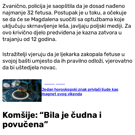
Zvanično, policija je saopštila da je dosad nađeno
najmanje 32 fetusa. Postupak je u toku, a očekuje
se da će se Magdalena suočiti sa optužbama koje
uključuju skrnavljenje leša, javljaju poljski mediji. Za
ovo krivično d‌jelo predviđena je kazna zatvora u
trajanju od 12 godina.
Istražitelji vjeruju da je ljekarka zakopala fetuse u
svojoj bašti umjesto da ih pravilno odloži, vjerovatno
da bi ušted‌jela novac.
Zanimljivosti
Jedan horoskopski znak privlači ljude kao
magnet ovog vikenda
Komšije: “Bila je čudna i
povučena”