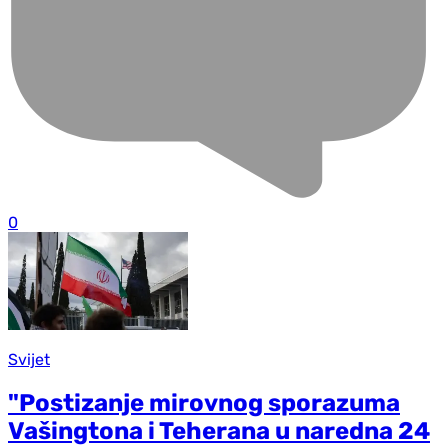
0
Svijet
"Postizanje mirovnog sporazuma
Vašingtona i Teherana u naredna 24