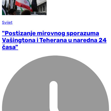
Svijet
"Postizanje mirovnog sporazuma
Vašingtona i Teherana u naredna 24
časa"