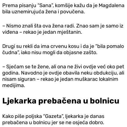
Prema pisanju “Sana”, komšije kažu da je Magdalena
bila uznemirujuća žena i povučena.
– Nismo znali šta ova žena radi. Znao sam je samo iz
viđena – rekao je jedan mještanin.
Drugi su rekli da ima crvenu kosu i da je “bila pomalo
čudna”, iako nisu mogli da objasne zašto.
– Sjećam se te žene, ali ona ne živi ovd‌je već oko pet
godina. Navodno je ovd‌je obavila neku obdukciju, ali
nisam siguran – rekao je jedan muškarac lokalnim
medijima.
Ljekarka prebačena u bolnicu
Kako piše poljska “Gazeta”, ljekarka je danas
prebačena u bolnicu jer se ne osjeća dobro.