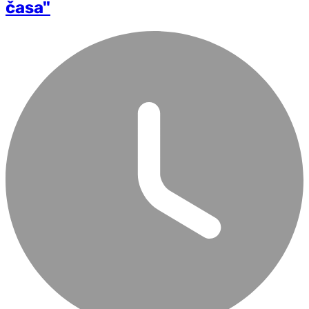
časa"