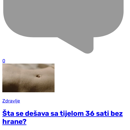
0
Zdravlje
Šta se dešava sa tijelom 36 sati bez
hrane?