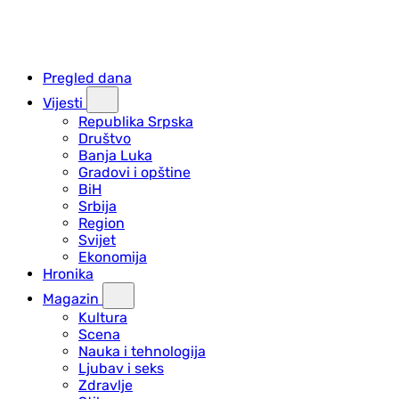
Pregled dana
Vijesti
Republika Srpska
Društvo
Banja Luka
Gradovi i opštine
BiH
Srbija
Region
Svijet
Ekonomija
Hronika
Magazin
Kultura
Scena
Nauka i tehnologija
Ljubav i seks
Zdravlje