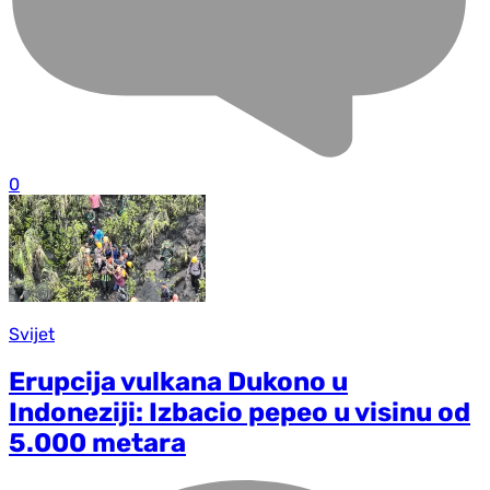
0
Svijet
Erupcija vulkana Dukono u
Indoneziji: Izbacio pepeo u visinu od
5.000 metara