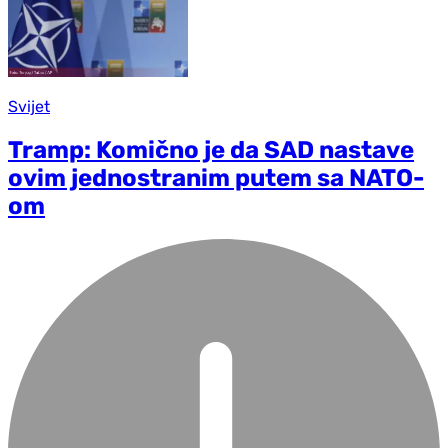
Svijet
Tramp: Komično je da SAD nastave
ovim jednostranim putem sa NATO-
om