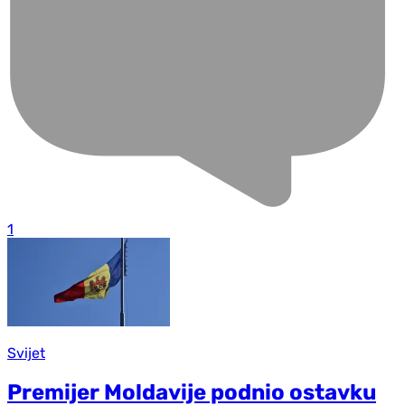
1
Svijet
Premijer Moldavije podnio ostavku