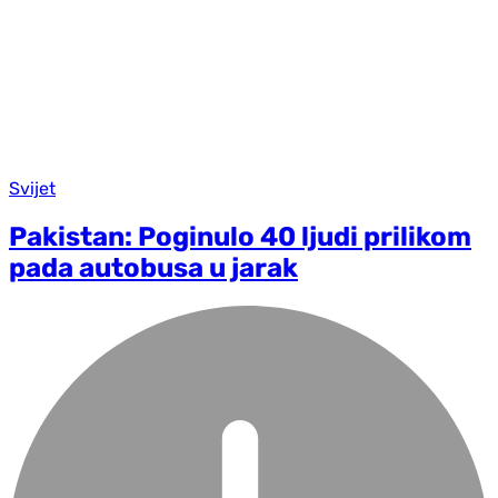
Svijet
Pakistan: Poginulo 40 ljudi prilikom
pada autobusa u jarak