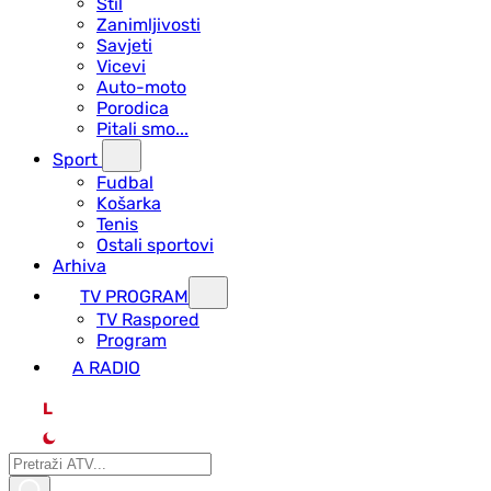
Stil
Zanimljivosti
Savjeti
Vicevi
Auto-moto
Porodica
Pitali smo...
Sport
Fudbal
Košarka
Tenis
Ostali sportovi
Arhiva
TV PROGRAM
ТV Raspored
Program
A RADIO
L