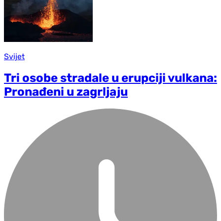
Svijet
Tri osobe stradale u erupciji vulkana:
Pronađeni u zagrljaju