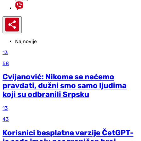
Najnovije
13
58
Cvijanović: Nikome se nećemo
pravdati, dužni smo samo ljudima
koji su odbranili Srpsku
13
43
Korisnici besplatne verzije ČetGPT-