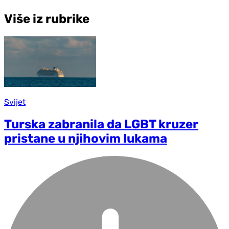
Više iz rubrike
Svijet
Turska zabranila da LGBT kruzer
pristane u njihovim lukama