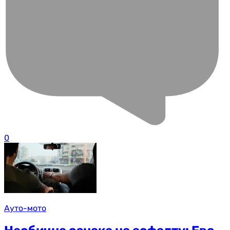
0
Ауто-мото