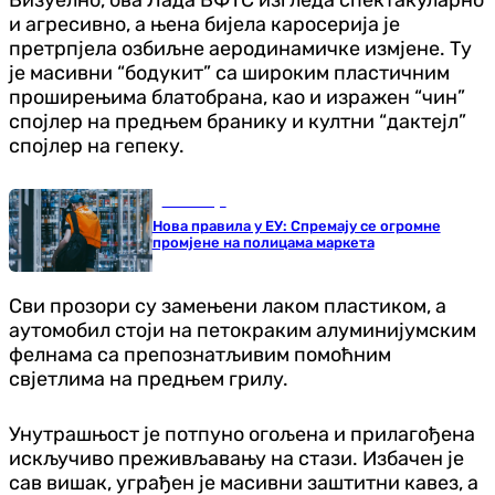
Визуелно, ова Лада ВФТС изгледа спектакуларно
и агресивно, а њена бијела каросерија је
претрпјела озбиљне аеродинамичке измјене. Ту
је масивни “бодyкит” са широким пластичним
проширењима блатобрана, као и изражен “чин”
спојлер на предњем бранику и култни “дактејл”
спојлер на гепеку.
Економија
Нова правила у ЕУ: Спремају се огромне
промјене на полицама маркета
Сви прозори су замењени лаком пластиком, а
аутомобил стоји на петокраким алуминијумским
фелнама са препознатљивим помоћним
свјетлима на предњем грилу.
Унутрашњост је потпуно огољена и прилагођена
искључиво преживљавању на стази. Избачен је
сав вишак, уграђен је масивни заштитни кавез, а