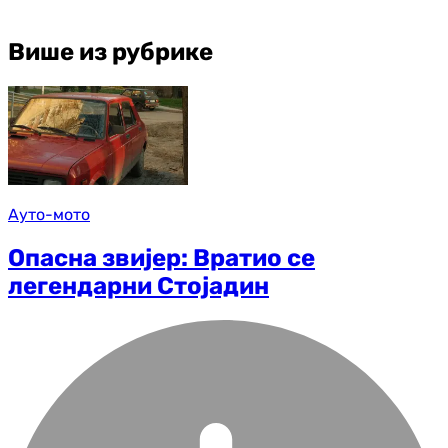
Више из рубрике
Ауто-мото
Опасна звијер: Вратио се
легендарни Стојадин