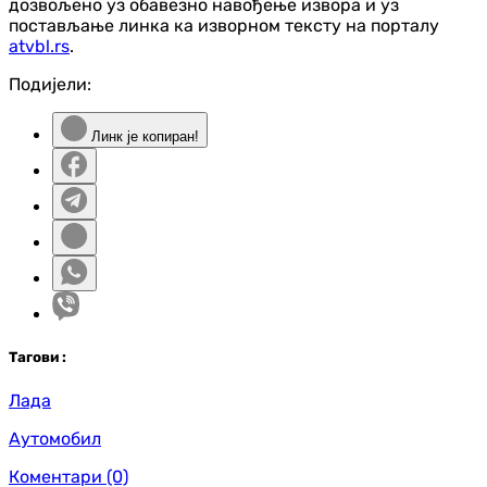
дозвољено уз обавезно навођење извора и уз
постављање линка ка изворном тексту на порталу
atvbl.rs
.
Подијели:
Линк је копиран!
Таг
ови
:
Лада
Аутомобил
Коментари
(0)