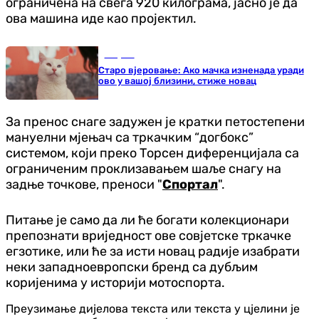
ограничена на свега 920 килограма, јасно је да
ова машина иде као пројектил.
Савјети
Старо вјеровање: Ако мачка изненада уради
ово у вашој близини, стиже новац
За пренос снаге задужен је кратки петостепени
мануелни мјењач са тркачким “догбокс”
системом, који преко Торсен диференцијала са
ограниченим проклизавањем шаље снагу на
задње точкове, преноси "
Спортал
".
Питање је само да ли ће богати колекционари
препознати вриједност ове совјетске тркачке
егзотике, или ће за исти новац радије изабрати
неки западноевропски бренд са дубљим
коријенима у историји мотоспорта.
Преузимање дијелова текста или текста у цјелини је