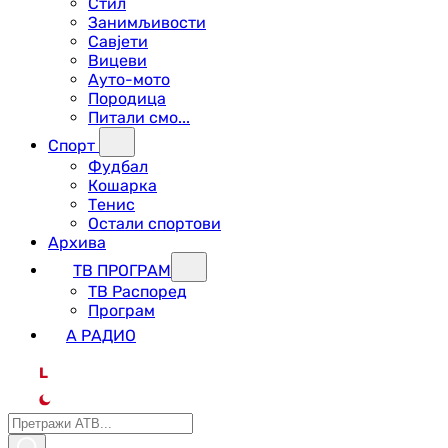
Стил
Занимљивости
Савјети
Вицеви
Ауто-мото
Породица
Питали смо...
Спорт
Фудбал
Кошарка
Тенис
Остали спортови
Архива
ТВ ПРОГРАМ
ТВ Распоред
Програм
А РАДИО
L