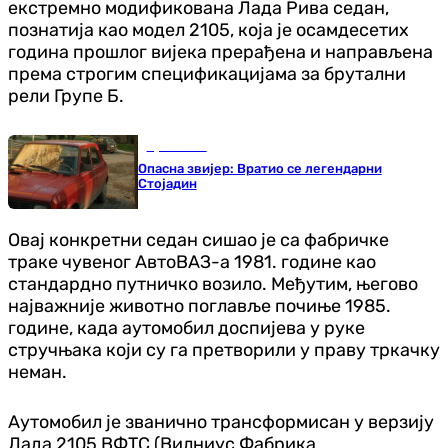
екстремно модификована Лада Рива седан,
познатија као модел 2105, која је осамдесетих
година прошлог вијека прерађена и направљена
према строгим спецификацијама за брутални
рели Групе Б.
Ауто-мото
Опасна звијер: Вратио се легендарни
Стојадин
Овај конкретни седан сишао је са фабричке
траке чувеног АвтоВАЗ-а 1981. године као
стандардно путничко возило. Међутим, његово
најважније животно поглавље почиње 1985.
године, када аутомобил доспијева у руке
стручњака који су га претворили у праву тркачку
неман.
Аутомобил је званично трансформисан у верзију
Лада 2105 ВФТС (Вилниус Фабрика