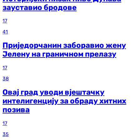
зауставио бродове
17
41
Приједорчанин заборавио жену
Јелену на граничном прелазу
17
38
Овај град уводи вјештачку
интелигенцију за обраду хитних
позива
17
35