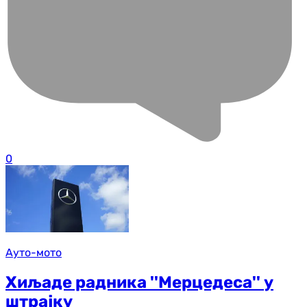
0
Ауто-мото
Хиљаде радника ''Мерцедеса'' у
штрајку