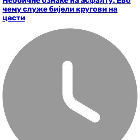
Необичне ознаке на асфалту: Ево
чему служе бијели кругови на
цести