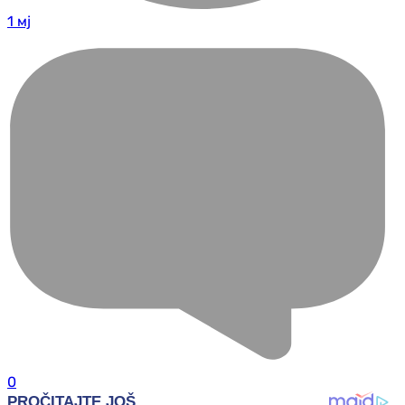
1 мј
0