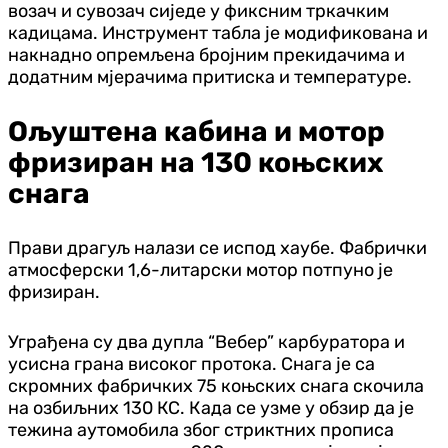
возач и сувозач сиједе у фиксним тркачким
кадицама. Инструмент табла је модификована и
накнадно опремљена бројним прекидачима и
додатним мјерачима притиска и температуре.
Ољуштена кабина и мотор
фризиран на 130 коњских
снага
Прави драгуљ налази се испод хаубе. Фабрички
атмосферски 1,6-литарски мотор потпуно је
фризиран.
Уграђена су два дупла “Вебер” карбуратора и
усисна грана високог протока. Снага је са
скромних фабричких 75 коњских снага скочила
на озбиљних 130 КС. Када се узме у обзир да је
тежина аутомобила због стриктних прописа