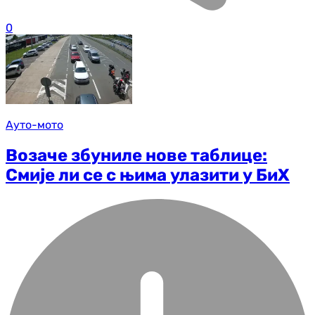
0
Ауто-мото
Возаче збуниле нове таблице:
Смије ли се с њима улазити у БиХ