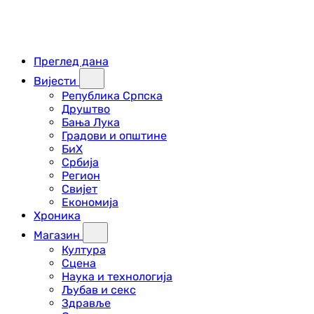
Преглед дана
Вијести
Република Српска
Друштво
Бања Лука
Градови и општине
БиХ
Србија
Регион
Свијет
Економија
Хроника
Магазин
Култура
Сцена
Наука и технологија
Љубав и секс
Здравље