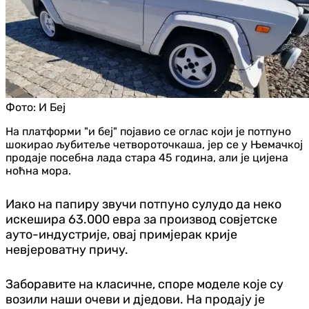
Фото:
И Беј
На платформи "и беј" појавио се оглас који је потпуно
шокирао љубитеље четвороточкаша, јер се у Њемачкој
продаје посебна лада стара 45 година, али је цијена
ноћна мора.
Иако на папиру звучи потпуно сулудо да неко
искешира 63.000 евра за производ совјетске
ауто-индустрије, овај примјерак крије
невјероватну причу.
Заборавите на класичне, споре моделе које су
возили наши очеви и дједови. На продају је