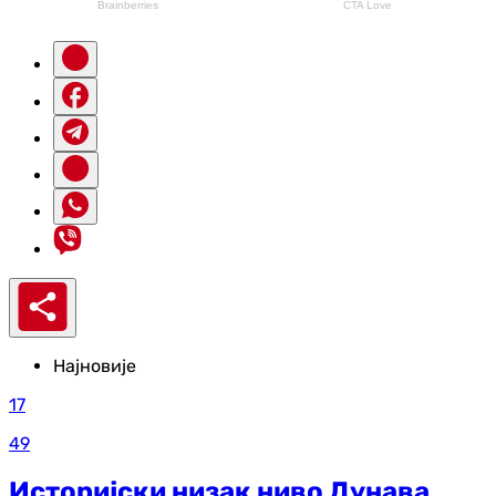
Најновије
17
49
Историјски низак ниво Дунава