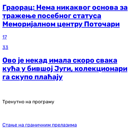
Граорац: Нема никаквог основа за
тражење посебног статуса
Меморијалном центру Поточари
17
33
Ово је некад имала скоро свака
кућа у бившој Југи, колекционари
га скупо плаћају
Тренутно на програму
Стање на граничним прелазима