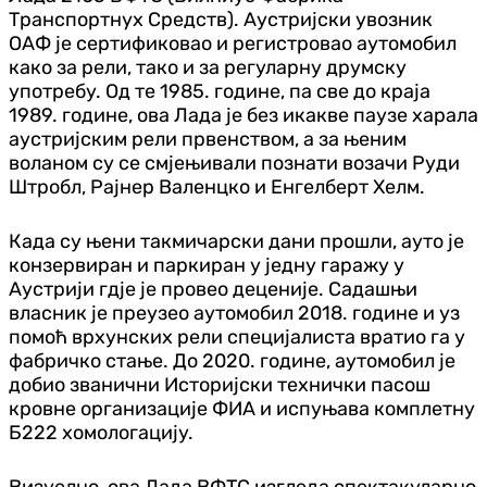
Транспортнyх Средств). Аустријски увозник
ОАФ је сертификовао и регистровао аутомобил
како за рели, тако и за регуларну друмску
употребу. Од те 1985. године, па све до краја
1989. године, ова Лада је без икакве паузе харала
аустријским рели првенством, а за њеним
воланом су се смјењивали познати возачи Руди
Штробл, Рајнер Валенцко и Енгелберт Хелм.
Када су њени такмичарски дани прошли, ауто је
конзервиран и паркиран у једну гаражу у
Аустрији гдје је провео деценије. Садашњи
власник је преузео аутомобил 2018. године и уз
помоћ врхунских рели специјалиста вратио га у
фабричко стање. До 2020. године, аутомобил је
добио званични Историјски технички пасош
кровне организације ФИА и испуњава комплетну
Б222 хомологацију.