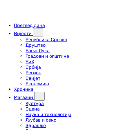
Преглед дана
Вијести
Република Српска
Друштво
Бања Лука
Градови и општине
БиХ
Србија
Регион
Свијет
Економија
Хроника
Магазин
Култура
Сцена
Наука и технологија
Љубав и секс
Здравље