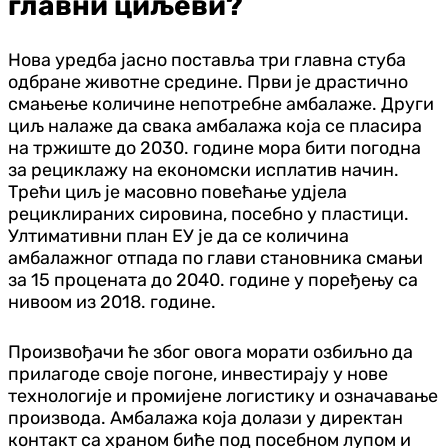
главни циљеви?
Нова уредба јасно поставља три главна стуба
одбране животне средине. Први је драстично
смањење количине непотребне амбалаже. Други
циљ налаже да свака амбалажа која се пласира
на тржиште до 2030. године мора бити погодна
за рециклажу на економски исплатив начин.
Трећи циљ је масовно повећање удјела
рециклираних сировина, посебно у пластици.
Ултимативни план ЕУ је да се количина
амбалажног отпада по глави становника смањи
за 15 процената до 2040. године у поређењу са
нивоом из 2018. године.
Произвођачи ће због овога морати озбиљно да
прилагоде своје погоне, инвестирају у нове
технологије и промијене логистику и означавање
производа. Амбалажа која долази у директан
контакт са храном биће под посебном лупом и