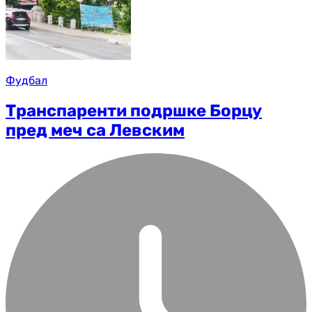
Фудбал
Транспаренти подршке Борцу
пред меч са Левским