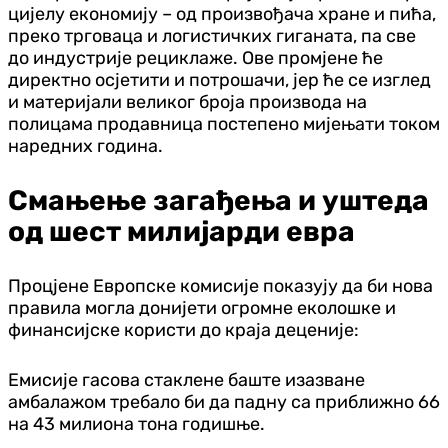
цијелу економију – од произвођача хране и пића,
преко трговаца и логистичких гиганата, па све
до индустрије рециклаже. Ове промјене ће
директно осјетити и потрошачи, јер ће се изглед
и материјали великог броја производа на
полицама продавница постепено мијењати током
наредних година.
Смањење загађења и уштеда
од шест милијарди евра
Процјене Европске комисије показују да би нова
правила могла донијети огромне еколошке и
финансијске користи до краја деценије:
Емисије гасова стаклене баште изазване
амбалажом требало би да падну са приближно 66
на 43 милиона тона годишње.