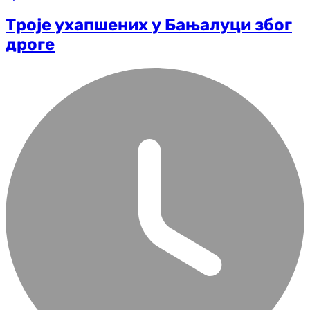
Троје ухапшених у Бањалуци због
дроге