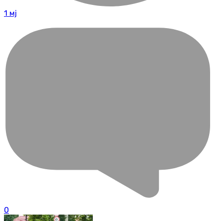
1 мј
0