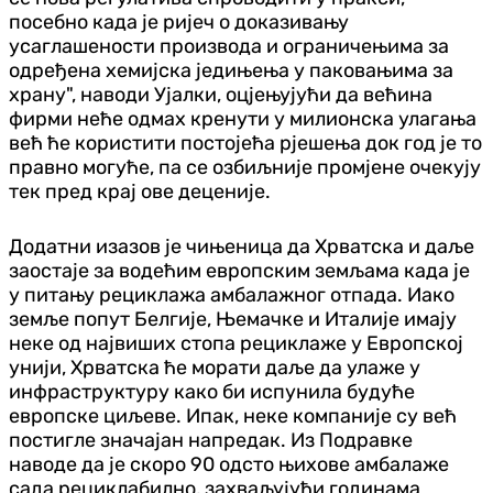
посебно када је ријеч о доказивању
усаглашености производа и ограничењима за
одређена хемијска једињења у паковањима за
храну", наводи Ујалки, оцјењујући да већина
фирми неће одмах кренути у милионска улагања
већ ће користити постојећа рјешења док год је то
правно могуће, па се озбиљније промјене очекују
тек пред крај ове деценије.
Додатни изазов је чињеница да Хрватска и даље
заостаје за водећим европским земљама када је
у питању рециклажа амбалажног отпада. Иако
земље попут Белгије, Њемачке и Италије имају
неке од највиших стопа рециклаже у Европској
унији, Хрватска ће морати даље да улаже у
инфраструктуру како би испунила будуће
европске циљеве. Ипак, неке компаније су већ
постигле значајан напредак. Из Подравке
наводе да је скоро 90 одсто њихове амбалаже
сада рециклабилно, захваљујући годинама