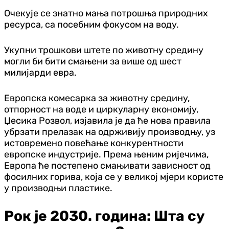
Очекује се знатно мања потрошња природних
ресурса, са посебним фокусом на воду.
Укупни трошкови штете по животну средину
могли би бити смањени за више од шест
милијарди евра.
Европска комесарка за животну средину,
отпорност на воде и циркуларну економију,
Џесика Розвол, изјавила је да ће нова правила
убрзати прелазак на одрживију производњу, уз
истовремено повећање конкурентности
европске индустрије. Према њеним ријечима,
Европа ће постепено смањивати зависност од
фосилних горива, која се у великој мјери користе
у производњи пластике.
Рок је 2030. година: Шта су