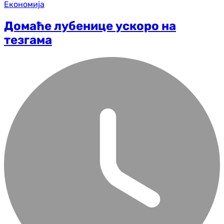
Економија
Домаће лубенице ускоро на
тезгама