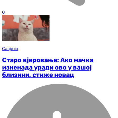
0
Савјети
Старо вјеровање: Ако мачка
изненада уради ово у вашој
близини, стиже новац