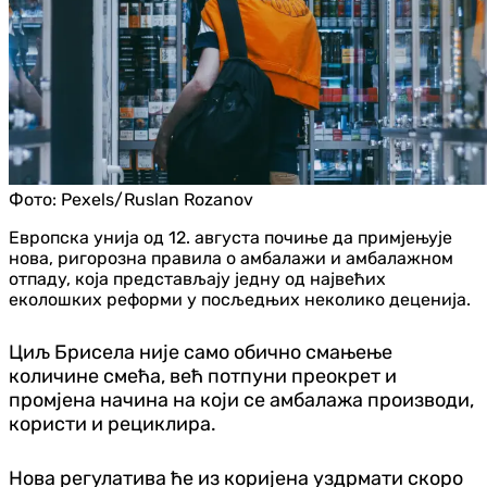
Фото:
Pexels/Ruslan Rozanov
Европска унија од 12. августа почиње да примјењује
нова, ригорозна правила о амбалажи и амбалажном
отпаду, која представљају једну од највећих
еколошких реформи у посљедњих неколико деценија.
Циљ Брисела није само обично смањење
количине смећа, већ потпуни преокрет и
промјена начина на који се амбалажа производи,
користи и рециклира.
Нова регулатива ће из коријена уздрмати скоро