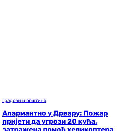
Градови и општине
Алармантно у Дрвару: Пожар
пријети да угрози 20 кућа,
затражена помоћ хеликоптера