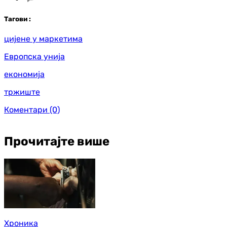
Таг
ови
:
цијене у маркетима
Европска унија
економија
тржиште
Коментари
(0)
Прочитајте више
Хроника