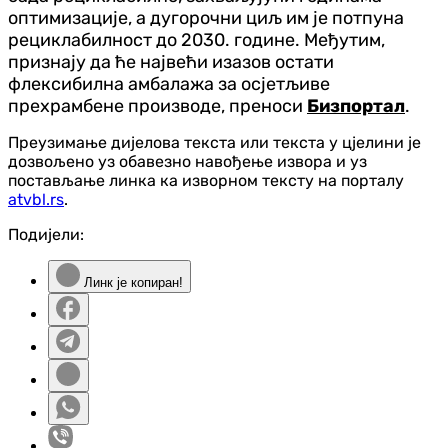
оптимизације, а дугорочни циљ им је потпуна
рециклабилност до 2030. године. Међутим,
признају да ће највећи изазов остати
флексибилна амбалажа за осјетљиве
прехрамбене производе, преноси
Бизпортал
.
Преузимање дијелова текста или текста у цјелини је
дозвољено уз обавезно навођење извора и уз
постављање линка ка изворном тексту на порталу
atvbl.rs
.
Подијели:
Линк је копиран!