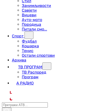
Стил
Занимљивости
Савјети
Вицеви
Ауто-мото
Породица
Питали смо...
Спорт
Фудбал
Кошарка
Тенис
Остали спортови
Архива
ТВ ПРОГРАМ
ТВ Распоред
Програм
А РАДИО
L