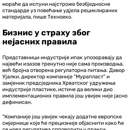
мораће да испуни најстроже безбједносне
стандарде уз повећање удјела рециклираних
материјала, пише Техноеко.
Бизнис у страху због
нејасних правила
Представници индустрије ипак упозоравају да
највећи изазов тренутно није сама производња,
већ бројна отворена регулаторна питања. Давор
Ујалки, директор компаније "Мурапласт" и
замјеник предсједника Хрватског удружења
индустрије пластике, истиче да велики дио
имплементационих правила још увијек није јасно
дефинисан.
"Компаније још увијек чекају додатне европске
смјернице које ће прецизније објаснити како ће
се нова регулатива спроводити у пракси,