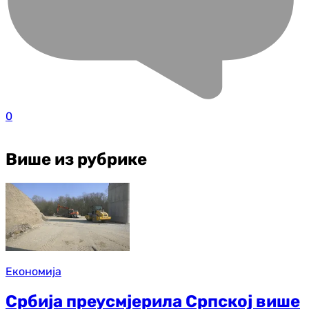
0
Више из рубрике
Економија
Србија преусмјерила Српској више