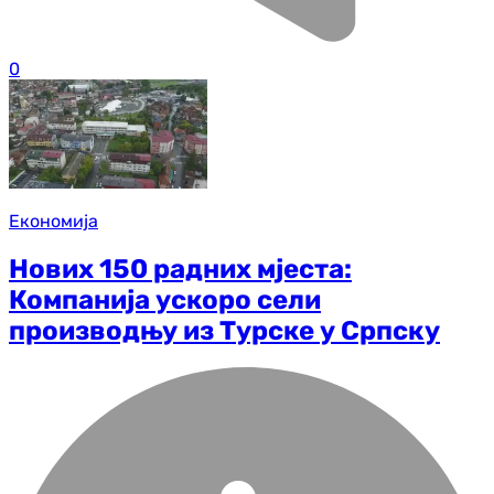
0
Економија
Нових 150 радних мјеста:
Компанија ускоро сели
производњу из Турске у Српску