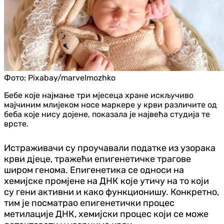
Фото:
Pixabay/marvelmozhko
Бебе које најмање три мјесеца хране искључиво
мајчиним млијеком носе маркере у крви различите од
беба које нису дојене, показала је највећа студија те
врсте.
Истраживачи су проучавали податке из узорака
крви дјеце, тражећи епигенетичке трагове
широм генома. Епигенетика се односи на
хемијске промјене на ДНК које утичу на то који
су гени активни и како функционишу. Конкретно,
тим је посматрао епигенетички процес
метилације ДНК, хемијски процес који се може