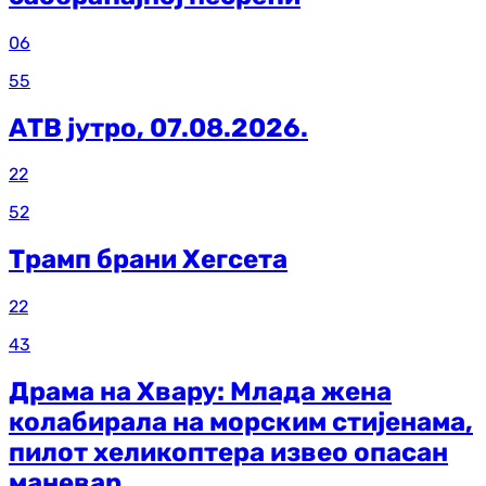
06
55
АТВ јутро, 07.08.2026.
22
52
Трамп брани Хегсета
22
43
Драма на Хвару: Млада жена
колабирала на морским стијенама,
пилот хеликоптера извео опасан
маневар