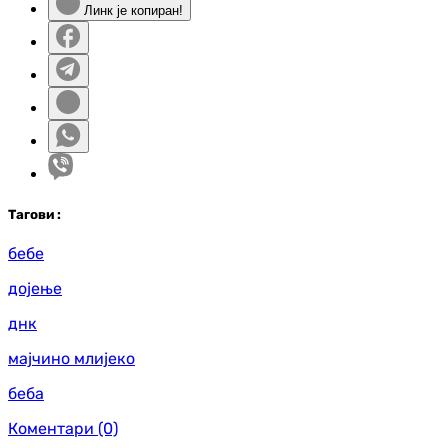
Линк је копиран!
Таг
ови
:
бебе
дојење
днк
мајчино млијеко
беба
Коментари
(0)