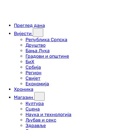
Преглед дана
Вијести
Република Српска
Друштво
Бања Лука
Градови и општине
БиХ
Србија
Регион
Свијет
Економија
Хроника
Магазин
Култура
Сцена
Наука и технологија
Љубав и секс
Здравље