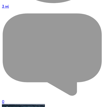
3 мј
0