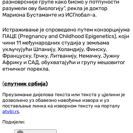
разноврсније групе како бисмо у потпуности
разумели ову биологију“, рекла је доктор
Мариона Бустаманте из ИСГлобал-а.
Истраживање је спроведено путем конзорцијума
ПАЦЕ (Pregnancy and Childhood Epigenetics), који
чини 11 међународних студија у земљама
укључујући Шпанију, Холандију, Финску,
Француску, Грчку, Литванију, Немачку, Јужну
Африку и САД, обухватајући и групу мешовитог
етничког порекла.
(
спутник србија)
Преузимање дијелова текста или текста у цјелини је
дозвољено уз обавезно навођење извора и уз
постављање линка ка изворном тексту на порталу
atvbl.rs
.
Подијели: