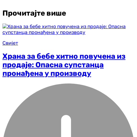
Прочитајте више
Свијет
Храна за бебе хитно повучена из
продаје: Опасна супстанца
пронађена у производу