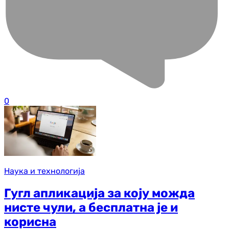
0
Наука и технологија
Гугл апликација за коју можда
нисте чули, а бесплатна је и
корисна