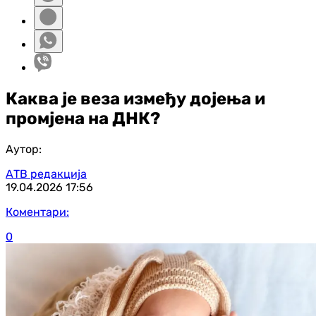
Каква је веза између дојења и
промјена на ДНК?
Аутор:
АТВ редакција
19.04.2026
17:56
Коментари:
0