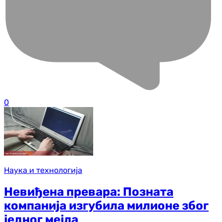
0
Наука и технологија
Невиђена превара: Позната
компанија изгубила милионе због
једног мејла