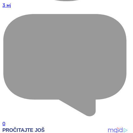
3 мј
0