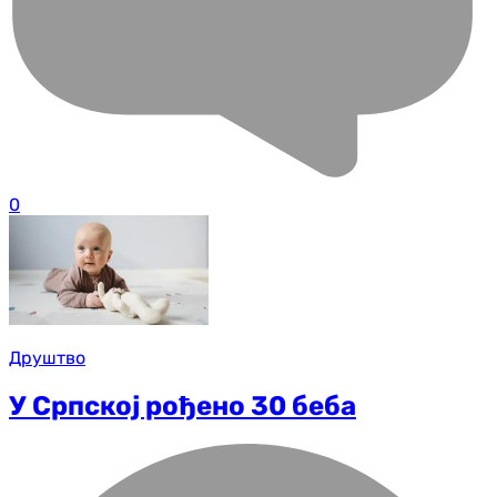
0
Друштво
У Српској рођено 30 беба