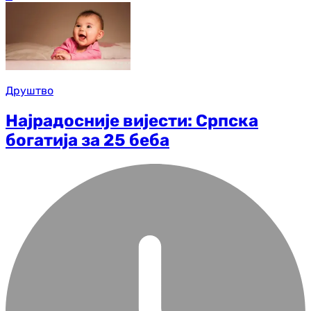
Друштво
Најрадосније вијести: Српска
богатија за 25 беба