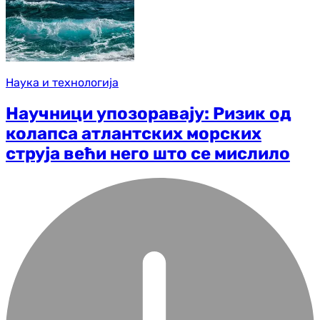
Наука и технологија
Научници упозоравају: Ризик од
колапса атлантских морских
струја већи него што се мислило