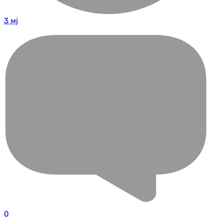
3 мј
0