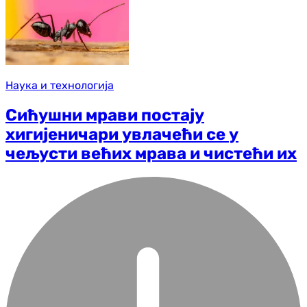
Наука и технологија
Сићушни мрави постају
хигијеничари увлачећи се у
чељусти већих мрава и чистећи их