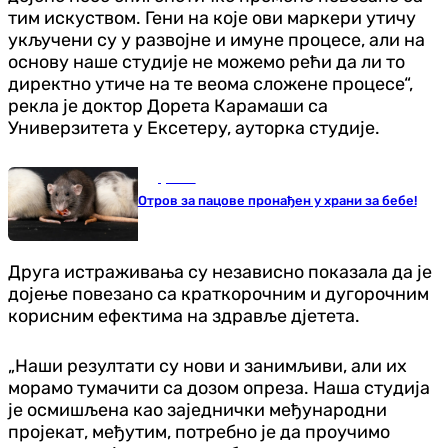
тим искуством. Гени на које ови маркери утичу
укључени су у развојне и имуне процесе, али на
основу наше студије не можемо рећи да ли то
директно утиче на те веома сложене процесе“,
рекла је доктор Дорета Карамаши са
Универзитета у Ексетеру, ауторка студије.
Друштво
Отров за пацове пронађен у храни за бебе!
Друга истраживања су независно показала да је
дојење повезано са краткорочним и дугорочним
корисним ефектима на здравље дјетета.
„Наши резултати су нови и занимљиви, али их
морамо тумачити са дозом опреза. Наша студија
је осмишљена као заједнички међународни
пројекат, међутим, потребно је да проучимо