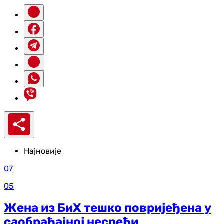
Најновије
07
05
Жена из БиХ тешко повријеђена у
саобраћајној несрећи