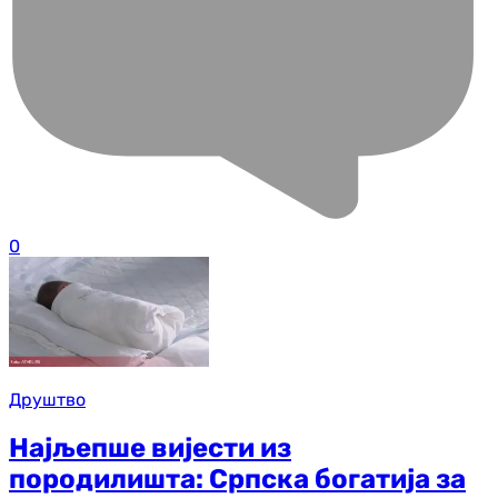
0
Друштво
Најљепше вијести из
породилишта: Српска богатија за