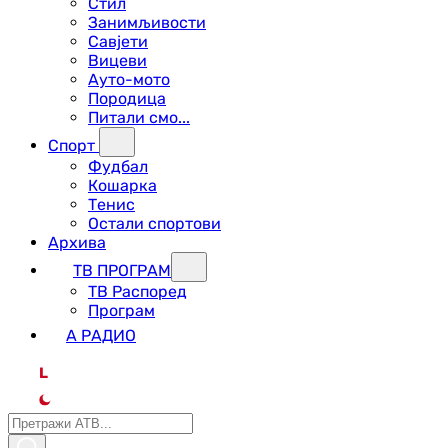
Стил
Занимљивости
Савјети
Вицеви
Ауто-мото
Породица
Питали смо...
Спорт
Фудбал
Кошарка
Тенис
Остали спортови
Архива
ТВ ПРОГРАМ
ТВ Распоред
Програм
А РАДИО
L