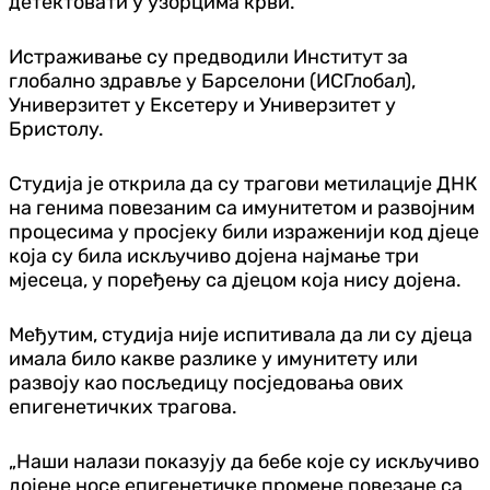
детектовати у узорцима крви.
Истраживање су предводили Институт за
глобално здравље у Барселони (ИСГлобал),
Универзитет у Ексетеру и Универзитет у
Бристолу.
Студија је открила да су трагови метилације ДНК
на генима повезаним са имунитетом и развојним
процесима у просјеку били израженији код дјеце
која су била искључиво дојена најмање три
мјесеца, у поређењу са дјецом која нису дојена.
Међутим, студија није испитивала да ли су дјеца
имала било какве разлике у имунитету или
развоју као посљедицу посједовања ових
епигенетичких трагова.
„Наши налази показују да бебе које су искључиво
дојене носе епигенетичке промене повезане са