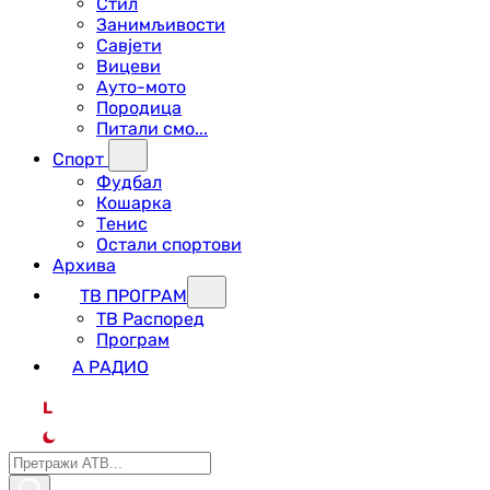
Стил
Занимљивости
Савјети
Вицеви
Ауто-мото
Породица
Питали смо...
Спорт
Фудбал
Кошарка
Тенис
Остали спортови
Архива
ТВ ПРОГРАМ
ТВ Распоред
Програм
А РАДИО
L