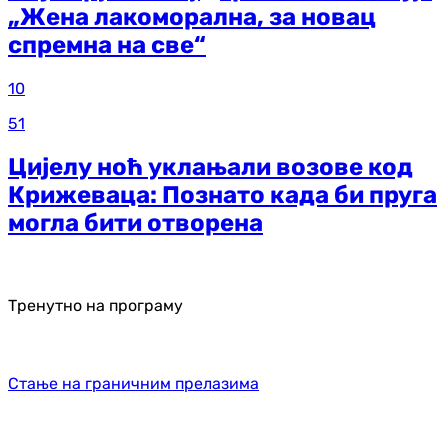
„Жена лакоморална, за новац
спремна на све“
10
51
Цијелу ноћ уклањали возове код
Крижеваца: Познато када би пруга
могла бити отворена
Тренутно на програму
Стање на граничним прелазима