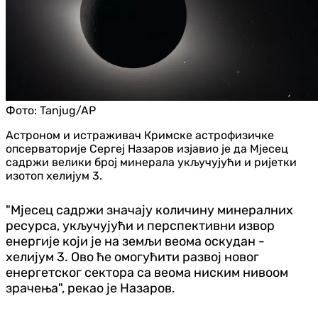
Фото:
Tanjug/AP
Астроном и истраживач Кримске астрофизичке
опсерваторије Сергеј Назаров изјавио је да Мјесец
садржи велики број минерала укључујући и ријетки
изотоп хелијум 3.
"Мјесец садржи значају количину минералних
ресурса, укључујући и перспективни извор
енергије који је на земљи веома оскудан -
хелијум 3. Ово ће омогућити развој новог
енергетског сектора са веома ниским нивоом
зрачења", рекао је Назаров.