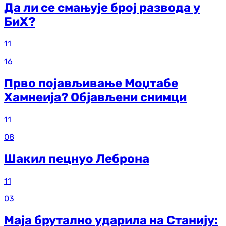
Да ли се смањује број развода у
БиХ?
11
16
Прво појављивање Моџтабе
Хамнеија? Објављени снимци
11
08
Шакил пецнуо Леброна
11
03
Маја брутално ударила на Станију: