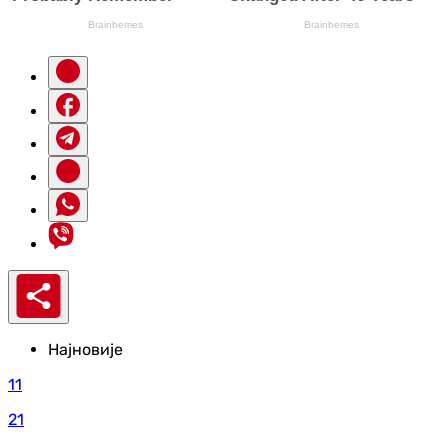
Најновије
11
21