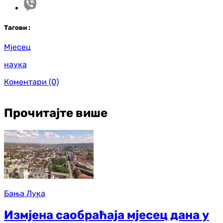
Таг
ови
:
Мјесец
наука
Коментари
(0)
Прочитајте више
Бања Лука
Измјена саобраћаја мјесец дана у