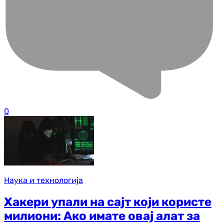
0
Наука и технологија
Хакери упали на сајт који користе
милиони: Ако имате овај алат за