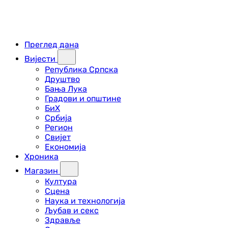
Преглед дана
Вијести
Република Српска
Друштво
Бања Лука
Градови и општине
БиХ
Србија
Регион
Свијет
Економија
Хроника
Магазин
Култура
Сцена
Наука и технологија
Љубав и секс
Здравље