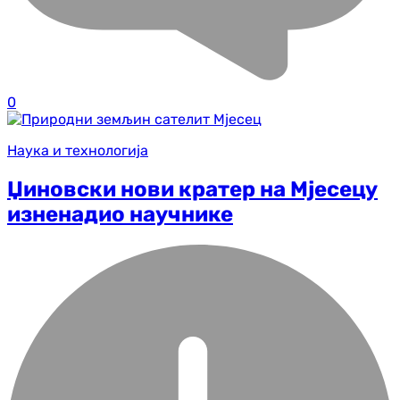
0
Наука и технологија
Џиновски нови кратер на Мјесецу
изненадио научнике