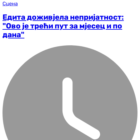
Сцена
Eдита доживјела непријатност:
"Ово је трећи пут за мјесец и по
дана"