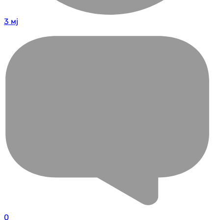
3 мј
0