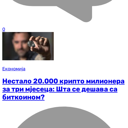
0
Економија
Нестало 20.000 крипто милионера
за три мјесеца: Шта се дешава са
биткоином?