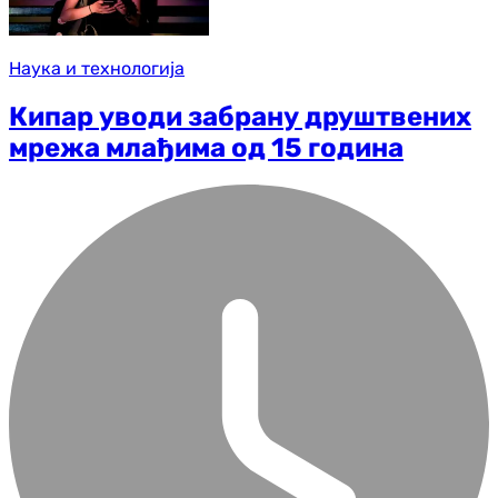
Наука и технологија
Кипар уводи забрану друштвених
мрежа млађима од 15 година