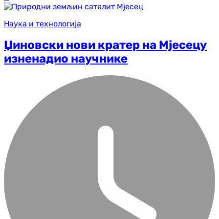
Наука и технологија
Џиновски нови кратер на Мјесецу
изненадио научнике