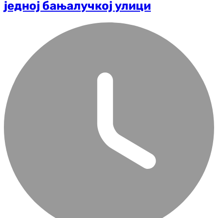
једној бањалучкој улици