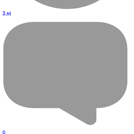
3 мј
0