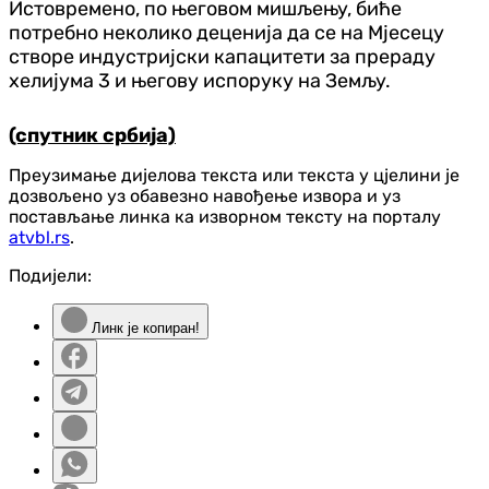
Истовремено, по његовом мишљењу, биће
потребно неколико деценија да се на Мјесецу
створе индустријски капацитети за прераду
хелијума 3 и његову испоруку на Земљу.
(спутник србија)
Преузимање дијелова текста или текста у цјелини је
дозвољено уз обавезно навођење извора и уз
постављање линка ка изворном тексту на порталу
atvbl.rs
.
Подијели:
Линк је копиран!