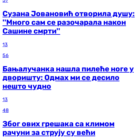
57
Сузана Јовановић отворила душу:
''Много сам се разочарала након
Сашине смрти''
13
56
Бањалучанка нашла пилеће ноге у
дворишту: Одмах ми се десило
нешто чудно
13
48
Због ових грешака са климом
рачуни за струју су већи