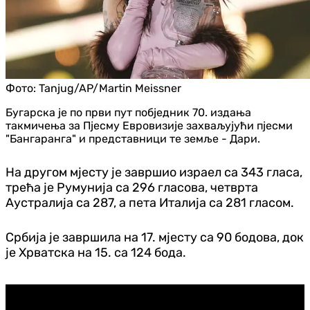
Фото:
Tanjug/AP/Martin Meissner
Бугарска је по први пут побједник 70. издања
такмичења за Пјесму Евровизије захваљујући пјесми
"Бангаранга" и представници те земље - Дари.
На другом мјесту је завршио израел са 343 гласа,
трећа је Румунија са 296 гласова, четврта
Аустралија са 287, а пета Италија са 281 гласом.
Србија је завршила на 17. мјесту са 90 бодова, док
је Хрватска на 15. са 124 бода.