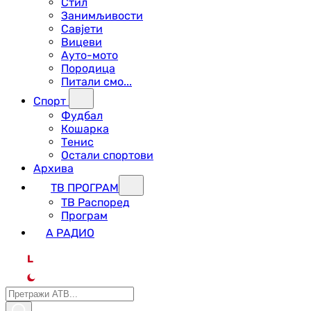
Стил
Занимљивости
Савјети
Вицеви
Ауто-мото
Породица
Питали смо...
Спорт
Фудбал
Кошарка
Тенис
Остали спортови
Архива
ТВ ПРОГРАМ
ТВ Распоред
Програм
А РАДИО
L