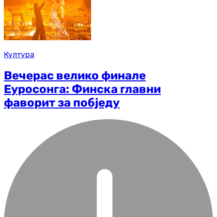
Култура
Вечерас велико финале
Еуросонга: Финска главни
фаворит за побједу