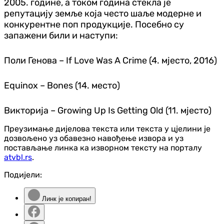
2005. године, а током година стекла је
репутацију земље која често шаље модерне и
конкурентне поп продукције. Посебно су
запажени били и наступи:
Поли Генова – If Love Was A Crime (4. мјесто, 2016)
Equinox – Bones (14. место)
Викторија – Growing Up Is Getting Old (11. мјесто)
Преузимање дијелова текста или текста у цјелини је
дозвољено уз обавезно навођење извора и уз
постављање линка ка изворном тексту на порталу
atvbl.rs
.
Подијели:
Линк је копиран!