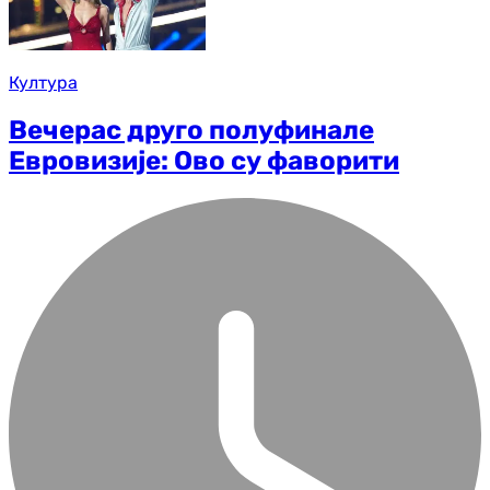
Култура
Вечерас друго полуфинале
Евровизије: Ово су фаворити