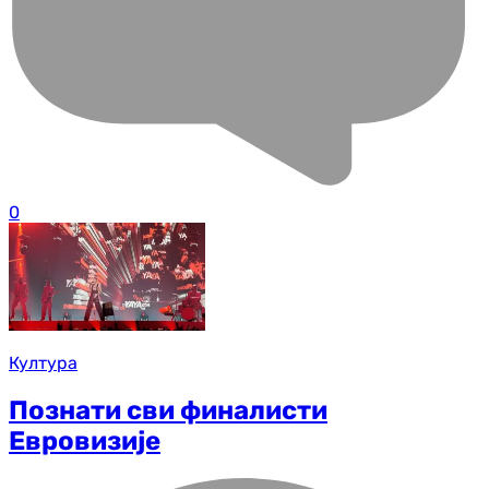
0
Култура
Познати сви финалисти
Евровизије