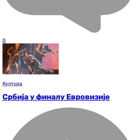
0
Култура
Србија у финалу Евровизије