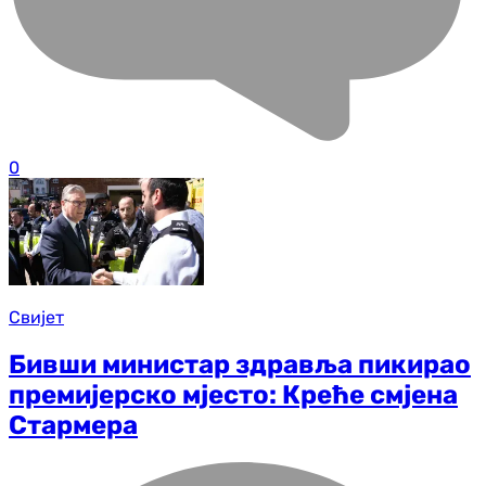
0
Свијет
Бивши министар здравља пикирао
премијерско мјесто: Креће смјена
Стармера