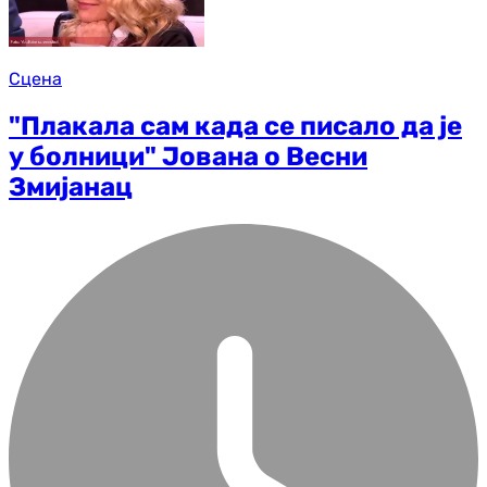
Сцена
"Плакала сам када се писало да је
у болници" Јована о Весни
Змијанац