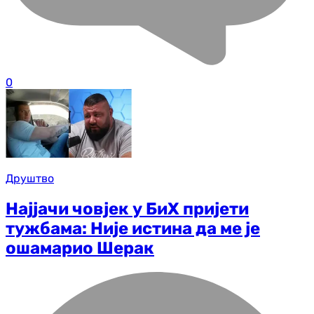
0
Друштво
Најјачи човјек у БиХ пријети
тужбама: Није истина да ме је
ошамарио Шерак