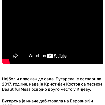
Најбољи пласман до сада, Бугарска је остварила
2017. године, када је Кристијан Костов са песмом
Beautiful Mess освојио друго место у Кијеву.
Бугарска је иначе дебитовала на Евровизији