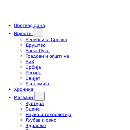
Преглед дана
Вијести
Република Српска
Друштво
Бања Лука
Градови и општине
БиХ
Србија
Регион
Свијет
Економија
Хроника
Магазин
Култура
Сцена
Наука и технологија
Љубав и секс
Здравље