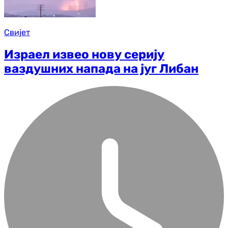
Свијет
Израел извео нову серију
ваздушних напада на југ Либан