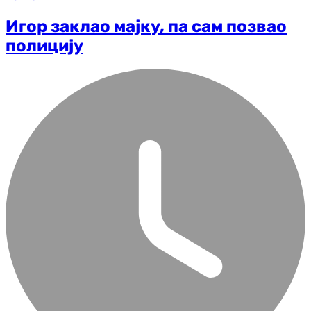
Игор заклао мајку, па сам позвао
полицију