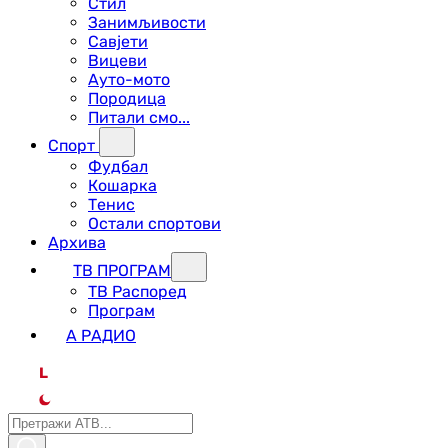
Стил
Занимљивости
Савјети
Вицеви
Ауто-мото
Породица
Питали смо...
Спорт
Фудбал
Кошарка
Тенис
Остали спортови
Архива
ТВ ПРОГРАМ
ТВ Распоред
Програм
А РАДИО
L