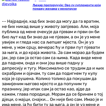
Љекар препоручује: Ово су суплементи који
помажу женама у менопаузи
-- Најрадије, кад бих знао да могу да га вратим,
не бих никад више у животу запјевао. Али, моја
публика од мене очекује да пјевам и први он би
био љут кад би знао да не пјевам, а он је уз мене
увијек и гледа нас са љепшег мјеста. Он је уз
мене, у мом срцу, вечерас ћу и први пут пјевати
за њега, и до краја живота. Ја сам морао да будем
јак, јер сам ја остао сам са њима. Када виде мене
да паднем, онда и они још више падну у
депресију и тугу. Максимално се трудим да и њих
охрабрим и ојачам, ту сам да подигнем ту кулу
која је срушена. Колико толико да покушам да
замијеним његово мјесто и да попуним ту
празнину, јер ипак сам ја остао као, ајде да
кажем, глава породице. Морам да се бринем о тој
дјеци, о мајци, снајки... Он није био сам. Имао је и
има мене, ја ћу бити ту за њега, а он је уз мене и