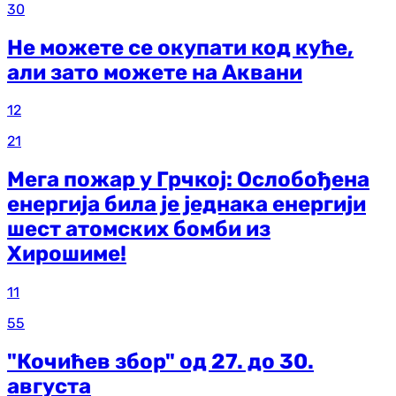
30
Не можете се окупати код куће,
али зато можете на Аквани
12
21
Мега пожар у Грчкој: Ослобођена
енергија била је једнака енергији
шест атомских бомби из
Хирошиме!
11
55
"Кочићев збор" од 27. до 30.
августа