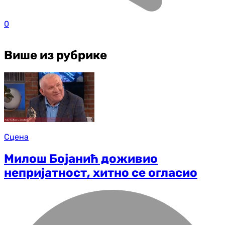
0
Више из рубрике
Сцена
Милош Бојанић доживио
непријатност, хитно се огласио