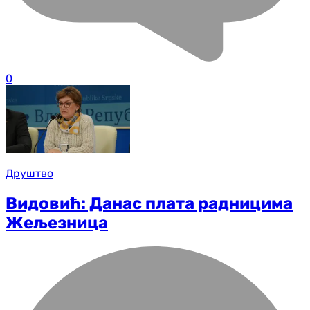
0
Друштво
Видовић: Данас плата радницима
Жељезница