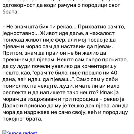
одговорност да води рачуна о породици свог
брата.
- Не знам шта бих ти рекао... Прихватио сам то,
једноставно... Живот иде даље, а нажалост
понекад живот није фер, али мој посао је да
пјевам и морао сам да наставим да пјевам.
Притом, знам да први он не би желио да
прекинем да пјевам. Нешто сам скоро прочитао,
да су људи почели увелико да коментаришу
нешто, као, "срам те било, није прошло ни 40
дана, већ идеш да пјеваш...". Само сам у себи
помислио, па чекајте, људи, имате ли ви мало
респекта и да напишете тако нешто? Ипак ја
морам да издржавам и три породице - рекао је
Дарко и признао да му је тешко док пјева, али да
мора да издржава не само своју, већ и породицу
покојног брата.
Здравље