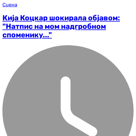
Сцена
Кија Коцкар шокирала објавом:
"Натпис на мом надгробном
споменику..."