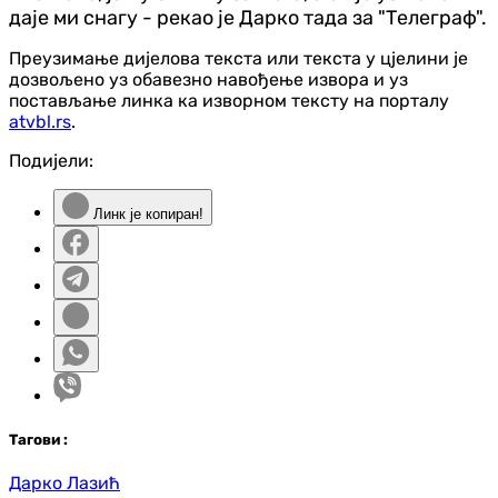
даје ми снагу - рекао је Дарко тада за "Телеграф".
Преузимање дијелова текста или текста у цјелини је
дозвољено уз обавезно навођење извора и уз
постављање линка ка изворном тексту на порталу
atvbl.rs
.
Подијели:
Линк је копиран!
Таг
ови
:
Дарко Лазић