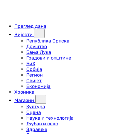
Преглед дана
Вијести
Република Српска
Друштво
Бања Лука
Градови и општине
БиХ
Србија
Регион
Свијет
Економија
Хроника
Магазин
Култура
Сцена
Наука и технологија
Љубав и секс
Здравље