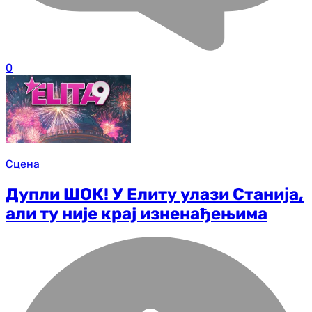
0
Сцена
Дупли ШОК! У Елиту улази Станија,
али ту није крај изненађењима