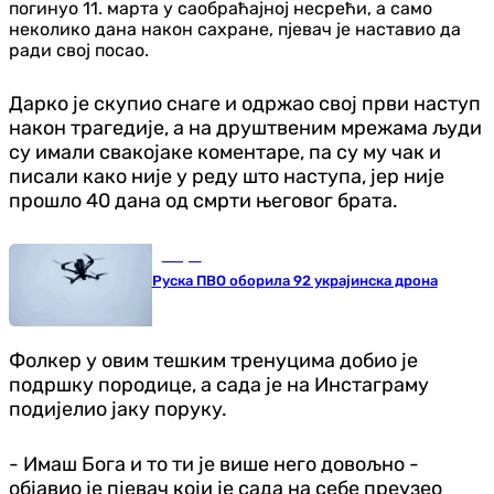
погинуо 11. марта у саобраћајној несрећи, а само
неколико дана након сахране, пјевач је наставио да
ради свој посао.
Дарко је скупио снаге и одржао свој први наступ
након трагедије, а на друштвеним мрежама људи
су имали свакојаке коментаре, па су му чак и
писали како није у реду што наступа, јер није
прошло 40 дана од смрти његовог брата.
Свијет
Руска ПВО оборила 92 украјинска дрона
Фолкер у овим тешким тренуцима добио је
подршку породице, а сада је на Инстаграму
подијелио јаку поруку.
- Имаш Бога и то ти је више него довољно -
објавио је пјевач који је сада на себе преузео