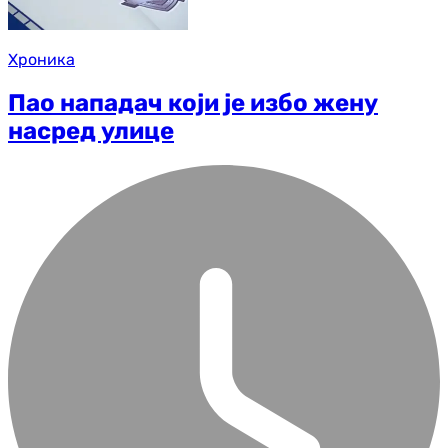
Хроника
Пао нападач који је избо жену
насред улице