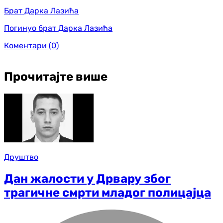
Брат Дарка Лазића
Погинуо брат Дарка Лазића
Коментари
(0)
Прочитајте више
Друштво
Дан жалости у Дрвару због
трагичне смрти младог полицајца