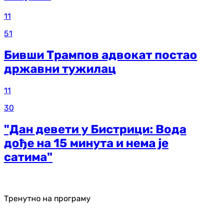
11
51
Бивши Трампов адвокат постао
државни тужилац
11
30
"Дан девети у Бистрици: Вода
дође на 15 минута и нема је
сатима"
Тренутно на програму