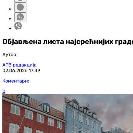
Објављена листа најсрећнијих градо
Аутор:
АТВ редакција
02.06.2026
17:49
Коментари:
0