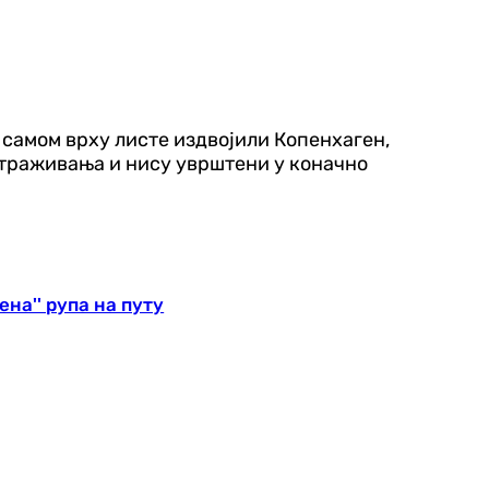
 самом врху листе издвојили Копенхаген,
истраживања и нису уврштени у коначно
на'' рупа на путу