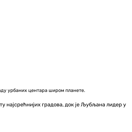
љаду урбаних центара широм планете.
у најсрећнијих градова, док је Љубљана лидер у