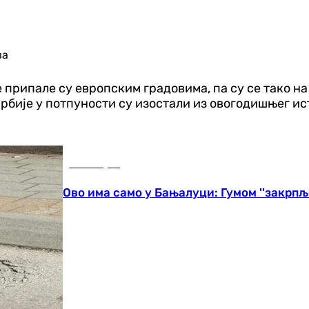
ва
 припале су европским градовима, па су се тако на
Србије у потпуности су изостали из овогодишњег 
Бања Лука
Ово има само у Бањалуци: Гумом ''закрпље