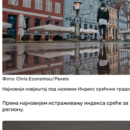
Фото:
Chris Economou/Pexels
Најновији извјештај под називом Индекс срећних град
Према најновијем истраживању индекса среће за 2
региону.