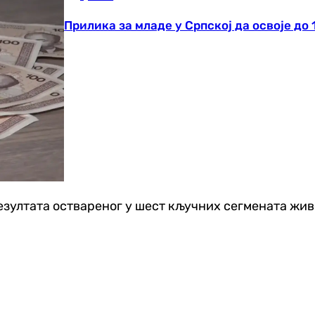
Прилика за младе у Српској да освоје до 
езултата оствареног у шест кључних сегмената жив