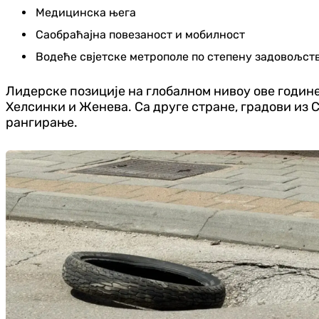
Медицинска њега
Саобраћајна повезаност и мобилност
Водеће свјетске метрополе по степену задовољст
Лидерске позиције на глобалном нивоу ове године
Хелсинки и Женева. Са друге стране, градови из 
рангирање.