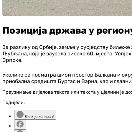
Позиција држава у регио
За разлику од Србије, земље у сусједству биљеже
Љубљана, која је заузела високо 60. мјесто. Успје
Српске.
Уколико се посматра шири простор Балкана и окр
приобална средишта Бургас и Варна, као и главни
Преузимање дијелова текста или текста у цјелини је д
Подијели:
Линк је копиран!