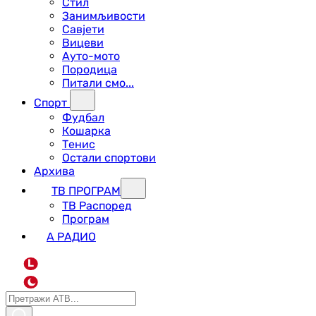
Стил
Занимљивости
Савјети
Вицеви
Ауто-мото
Породица
Питали смо...
Спорт
Фудбал
Кошарка
Тенис
Остали спортови
Архива
ТВ ПРОГРАМ
ТВ Распоред
Програм
А РАДИО
L