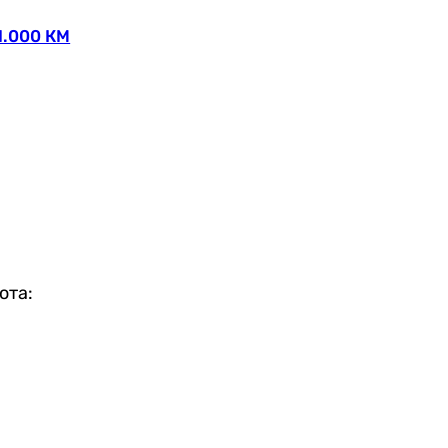
1.000 КМ
ота: