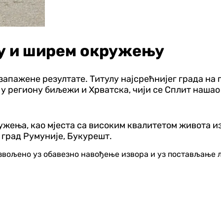
ну и ширем окружењу
 запажене резултате. Титулу најсрећнијег града на
х у региону биљежи и Хрватска, чији се Сплит нашао
ужења, као мјеста са високим квалитетом живота и
 град Румуније, Букурешт.
озвољено уз обавезно навођење извора и уз постављање 