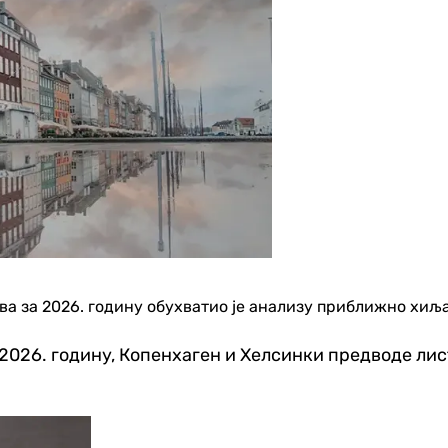
ова за 2026. годину обухватио је анализу приближно хи
026. годину, Копенхаген и Хелсинки предводе лист
Друштво