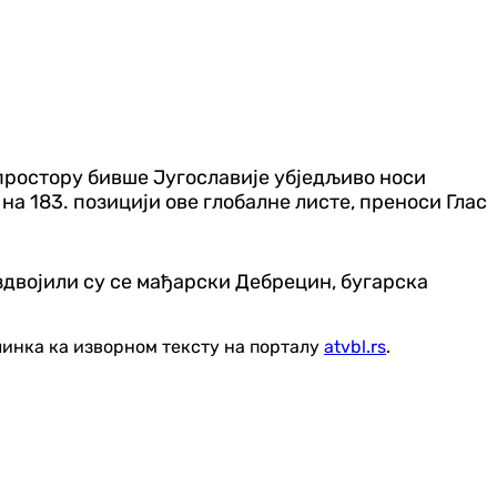
 простору бивше Југославије убједљиво носи
 на 183. позицији ове глобалне листе, преноси Глас
здвојили су се мађарски Дебрецин, бугарска
линка ка изворном тексту на порталу
atvbl.rs
.