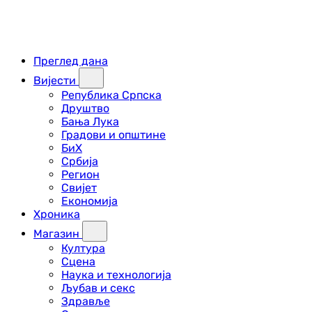
Преглед дана
Вијести
Република Српска
Друштво
Бања Лука
Градови и општине
БиХ
Србија
Регион
Свијет
Економија
Хроника
Магазин
Култура
Сцена
Наука и технологија
Љубав и секс
Здравље