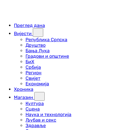
Преглед дана
Вијести
Република Српска
Друштво
Бања Лука
Градови и општине
БиХ
Србија
Регион
Свијет
Економија
Хроника
Магазин
Култура
Сцена
Наука и технологија
Љубав и секс
Здравље