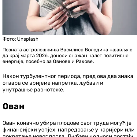
Фото:
Unsplash
Позната астролошкиња Василиса Володина најављује
да крај марта 2026. доноси снажан налет позитивне
енергије, посебно за Овнове и Ракове.
Након турбулентног периода, пред ова два знака
отвара се вријеме напретка, љубави и
унутрашње равнотеже.
Ован
Ован коначно убира плодове свог труда могућ је
финансијски успјех, напредовање у каријери или
покретање новог посла. Љубавни односи постају