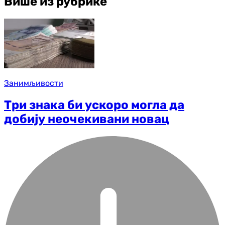
Више из рубрике
Занимљивости
Три знака би ускоро могла да
добију неочекивани новац