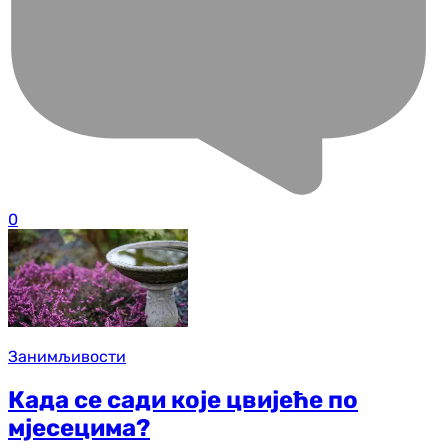
0
Занимљивости
Када се сади које цвијеће по
мјесецима?