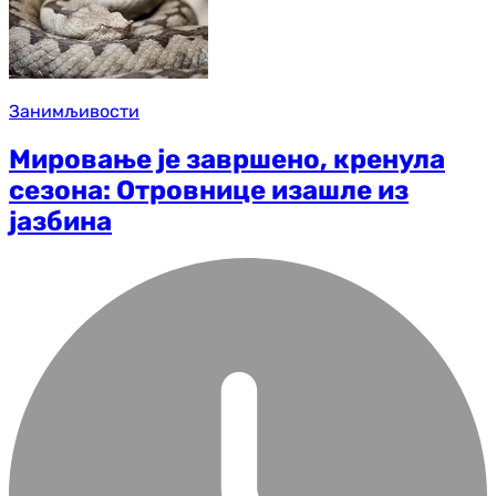
Занимљивости
Мировање је завршено, кренула
сезона: Отровнице изашле из
јазбина