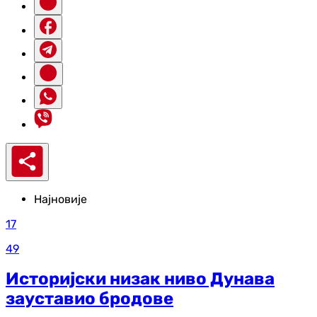
Најновије
17
49
Историјски низак ниво Дунава
зауставио бродове