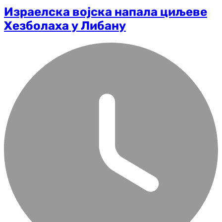
Израелска војска напала циљеве
Хезболаха у Либану