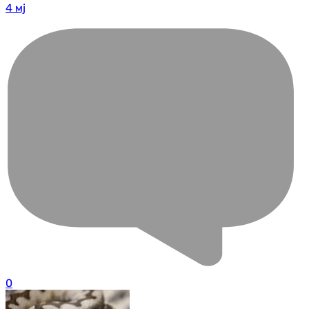
4 мј
0