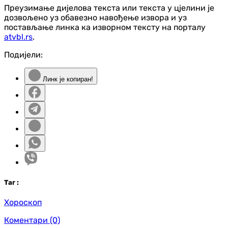
Преузимање дијелова текста или текста у цјелини је
дозвољено уз обавезно навођење извора и уз
постављање линка ка изворном тексту на порталу
atvbl.rs
.
Подијели:
Линк је копиран!
Таг
:
Хороскоп
Коментари
(0)