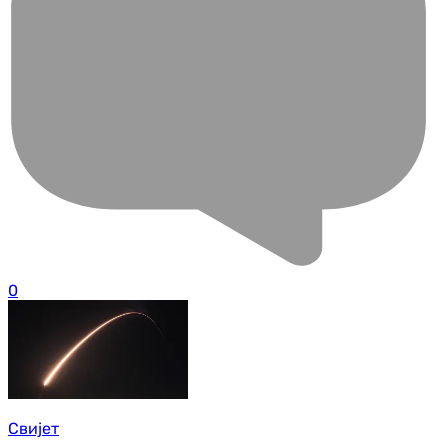
0
Свијет