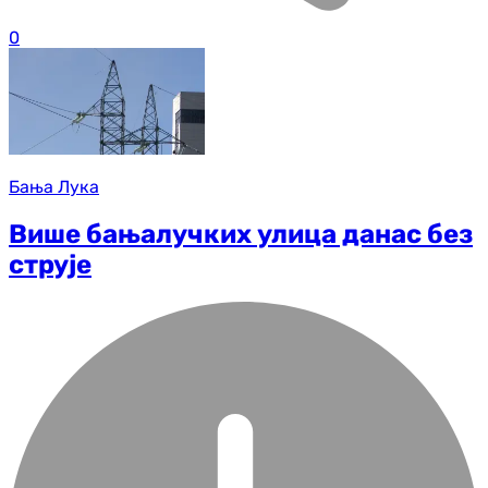
0
Бања Лука
Више бањалучких улица данас без
струје