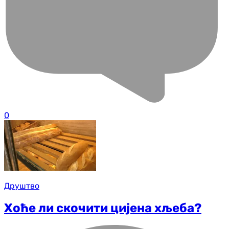
0
Друштво
Хоће ли скочити цијена хљеба?