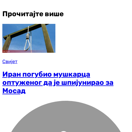
Прочитајте више
Свијет
Иран погубио мушкарца
оптуженог да је шпијунирао за
Мосад