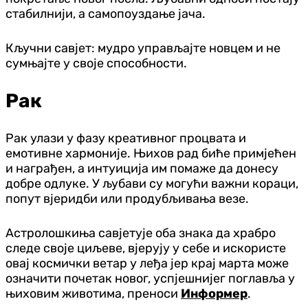
стабилнији, а самопоуздање јача.
Кључни савјет: мудро управљајте новцем и не
сумњајте у своје способности.
Рак
Рак улази у фазу креативног процвата и
емотивне хармоније. Њихов рад биће примјећен
и награђен, а интуиција им помаже да донесу
добре одлуке. У љубави су могући важни кораци,
попут вјеридби или продубљивања везе.
Астролошкиња савјетује оба знака да храбро
следе своје циљеве, вјерују у себе и искористе
овај космички ветар у леђа јер крај марта може
означити почетак новог, успјешнијег поглавља у
њиховим животима, преноси
Информер
.