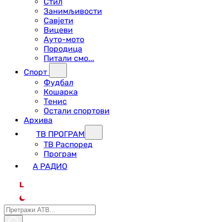
Стил
Занимљивости
Савјети
Вицеви
Ауто-мото
Породица
Питали смо...
Спорт
Фудбал
Кошарка
Тенис
Остали спортови
Архива
ТВ ПРОГРАМ
ТВ Распоред
Програм
А РАДИО
L