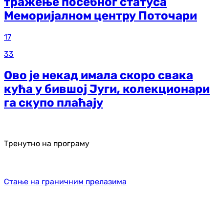
тражење посебног статуса
Меморијалном центру Поточари
17
33
Ово је некад имала скоро свака
кућа у бившој Југи, колекционари
га скупо плаћају
Тренутно на програму
Стање на граничним прелазима