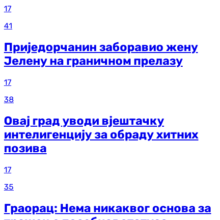
17
41
Приједорчанин заборавио жену
Јелену на граничном прелазу
17
38
Овај град уводи вјештачку
интелигенцију за обраду хитних
позива
17
35
Граорац: Нема никаквог основа за