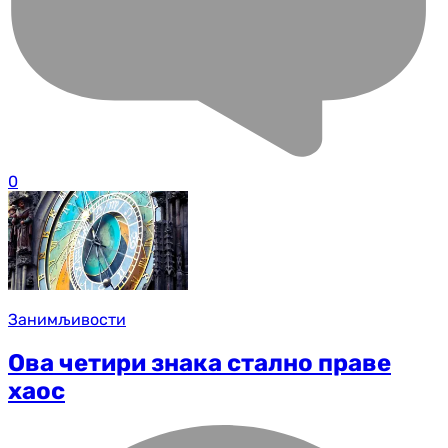
0
Занимљивости
Ова четири знака стално праве
хаос